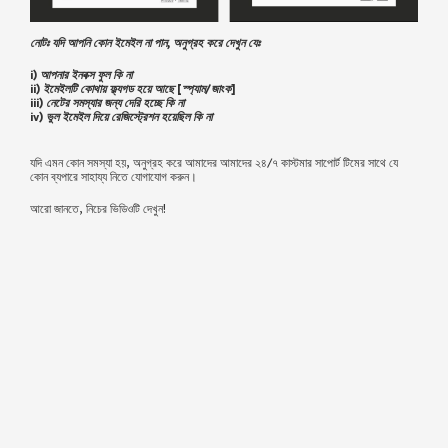
নোটঃ যদি আপনি কোন ইমেইল না পান, অনুগ্রহ করে দেখুন যেঃ
i) আপনার ইনবক্স ফুল কি না
ii) ইমেইলটি কোথায় ফ্ল্যগড হয়ে আছে [স্প্যাম/জাংক]
iii) নেটের সমস্যার জন্য দেরি হচ্ছে কি না
iv) ভুল ইমেইল দিয়ে রেজিস্ট্রেশন হয়েছিল কি না
যদি এমন কোন সমস্যা হয়, অনুগ্রহ করে আমাদের আমাদের ২৪/৭ কাস্টমার সাপোর্ট টিমের সাথে যে
কোন ব্যপারে সাহায্য নিতে যোগাযোগ করুন।
আরো জানতে, নিচের ভিডিওটি দেখুন!