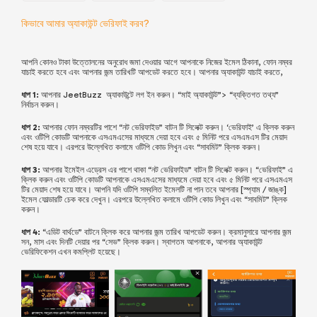
কিভাবে আমার অ্যাকাউন্ট ভেরিফাই করব?
আপনি কোনও টাকা উত্তোলনের অনুরোধ জমা দেওয়ার আগে আপনাকে নিজের ইমেল ঠিকানা, ফোন নম্বর
যাচাই করতে হবে এবং আপনার জন্ম তারিখটি আপডেট করতে হবে। আপনার অ্যাকাউন্ট যাচাই করতে,
ধাপ
1:
আপনার JeetBuzz অ্যাকাউন্টে লগ ইন করুন। “মাই অ্যাকাউন্ট”> “ব্যক্তিগত তথ্য”
নির্বাচন করুন।
ধাপ
2:
আপনার ফোন নম্বরটির পাশে “নট ভেরিফাইড”
বাটন টি
সিলেক্ট
করুন। ‘ভেরিফাই’ এ ক্লিক করুন
এবং ওটিপি কোডটি আপনাকে এসএমএসের মাধ্যমে দেয়া হবে এবং ৫ মিনিট পরে এসএমএস টির মেয়াদ
শেষ হয়ে যাবে। এরপরে উল্লেখিত কলামে ওটিপি কোড লিখুন এবং “সাবমিট” ক্লিক করুন।
ধাপ
3:
আপনার ইমেইল এড্রেস এর পাশে থাকা “নট ভেরিফাইড” বাটন টি সিলেক্ট করুন। “
ভেরিফাই” এ
ক্লিক করুন এবং ওটিপি কোডটি আপনাকে এসএমএসের মাধ্যমে দেয়া হবে এবং ৫ মিনিট পরে এসএমএস
টির মেয়াদ শেষ হয়ে যাবে। আপনি যদি ওটিপি সম্বলিত ইমেলটি না পান তবে আপনার [স্প্যাম / জাঙ্ক]
ইমেল ফোল্ডারটি চেক করে দেখুন। এরপরে উল্লেখিত কলামে ওটিপি কোড লিখুন এবং “সাবমিট” ক্লিক
করুন।
ধাপ
4:
“এডিট বার্থডে” বাটনে ক্লিক করে আপনার জন্ম তারিখ আপডেট করুন। ক্রমানুসারে আপনার জন্ম
সন, মাস এবং দিনটি দেয়ার পর “সেভ” ক্লিক করুন
। স্বাগতম আপনাকে, আপনার অ্যাকাউন্ট
ভেরিফিকেশন এখন কমপ্লিট হয়েছে।