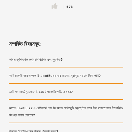
673
সম্পর্কিত বিষয়সমূহ:
আমার ব্যক্তিগত তথ্য কি নিরাপদ এবং সুরক্ষিত?
আমি রেফারি হয়ে থাকলে কি JeetBuzz এর রেফার প্রোগ্রামে যোগ দিতে পারি?
আমি পাসওয়ার্ড পুনরায় সেট করার ইমেলগুলি পাচ্ছি না কেন?
আমার JeetBuzz এ রেজিস্টার্ড নেম কি আমার আইডেন্টি ডকুমেন্টের সাথে মিল থাকতে হবে ডিপোজিট/
উইথড্র করার ক্ষেত্রে?
কিভাবে ইমেইল/ফোন নাম্বার পরিবর্তন করব?