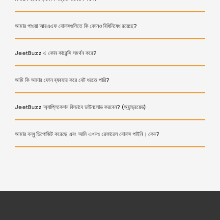
আমার পাওয়া আরএএফ বোনাসগুলিতে কি কোনও বিধিনিষেধ রয়েছে?
JeetBuzz এ কোন কারেন্সি সমর্থন করে?
আমি কি আমার ফোন ব্যবহার করে বেট ধরতে পারি?
JeetBuzz অ্যাপ্লিকেশন কিভাবে ডাউনলোড করবেন? (অ্যান্ড্রয়েড)
আমার বন্ধু ডিপোজিট করেছে এবং আমি এখনও রেফারেল বোনাস পাইনি। কেন?