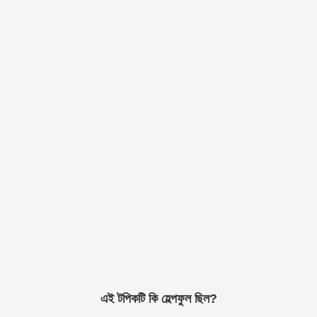
এই টপিকটি কি হেল্পফুল ছিল?