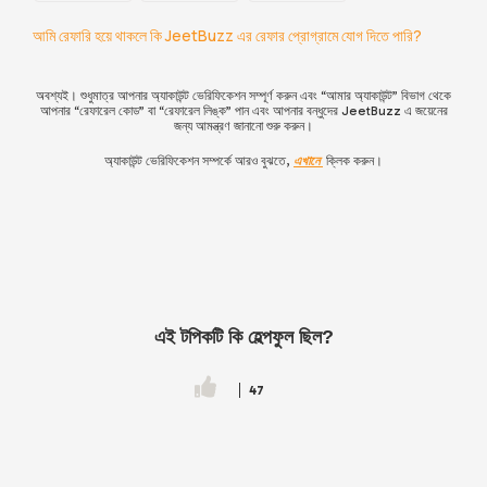
আমি রেফারি হয়ে থাকলে কি JeetBuzz এর রেফার প্রোগ্রামে যোগ দিতে পারি?
অবশ্যই। শুধুমাত্র আপনার অ্যাকাউন্ট ভেরিফিকেশন সম্পূর্ণ করুন এবং “আমার অ্যাকাউন্ট” বিভাগ থেকে
আপনার “রেফারেল কোড” বা “রেফারেল লিঙ্ক” পান এবং আপনার বন্ধুদের
JeetBuzz
এ জয়েনের
জন্য আমন্ত্রণ জানানো শুরু করুন।
অ্যাকাউন্ট ভেরিফিকেশন সম্পর্কে আরও বুঝতে,
এখানে
ক্লিক করুন।
এই টপিকটি কি হেল্পফুল ছিল?
47