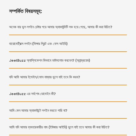
সম্পর্কিত বিষয়সমূহ:
অনেক বার ভুল লগইন চেষ্টার পরে আমার অ্যাকাউন্টটি লক হয়ে গেছে, আমার কী করা উচিত?
বায়োমেট্রিক্স লগইন (ফিঙ্গার প্রিন্ট এবং ফেস আইডি)
JeetBuzz অ্যাপ্লিকেশন কিভাবে ডাউনলোড করবেন? (অ্যান্ড্রয়েড)
যদি আমি আমার ইমেইল/ফোন নাম্বার ভুলে যাই তবে কি করব?
JeetBuzz এর সর্বশেষ ডোমেইন কী?
আমি কেন আমার অ্যাকাউন্টে লগইন করতে পারি না?
আমি যদি আমার ব্যবহারকারীর নাম (ইউজার আইডি) ভুলে যাই তবে আমার কী করা উচিত?