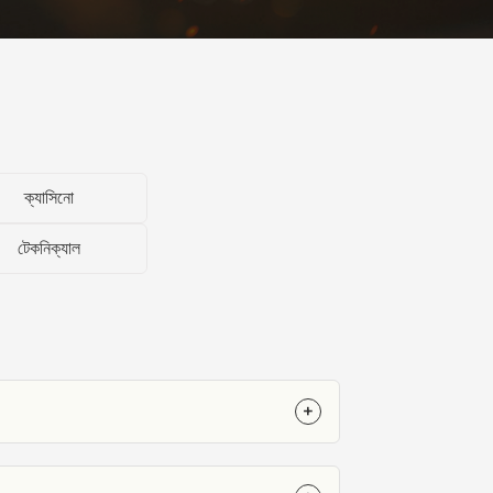
ক্যাসিনো
টেকনিক্যাল
+