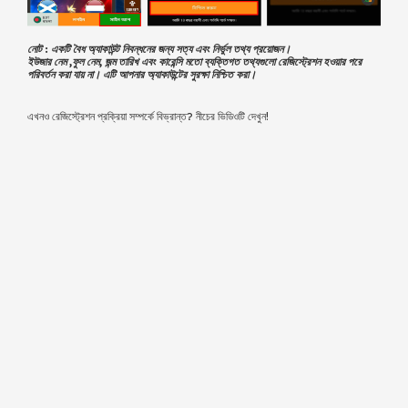
নোট
: একটি বৈধ অ্যাকাউন্ট নিবন্ধনের জন্য সত্য এবং নির্ভুল তথ্য প্রয়োজন।
ইউজার নেম ,ফুল নেম, জন্ম তারিখ এবং কারেন্সি
মতো ব্যক্তিগত তথ্যগুলো রেজিস্ট্রেশন হওয়ার পরে
পরিবর্তন করা যায় না। এটি আপনার অ্যাকাউন্টের সুরক্ষা নিশ্চিত করা।
এখনও রেজিস্ট্রেশন প্রক্রিয়া সম্পর্কে বিভ্রান্ত? নীচের ভিডিওটি দেখুন!