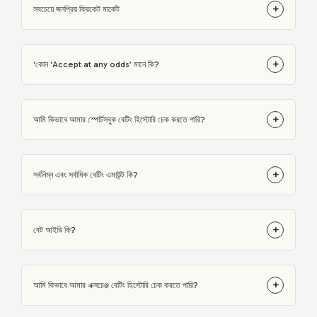
+
সবচেয়ে জনপ্রিয় ক্রিকেট মার্কেট
+
‘কোন ‘Accept at any odds’ মানে কি?
+
আমি কিভাবে আমার স্পোর্টসবুক বেটিং হিস্টোরি চেক করতে পারি?
+
সর্বনিম্ন এবং সর্বাধিক বেটিং এমাউন্ট কি?
+
বেট আইডি কি?
+
আমি কিভাবে আমার এক্সচেঞ্জ বেটিং হিস্টোরি চেক করতে পারি?