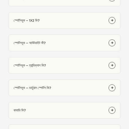
+
স্পোর্টসবুক – 1X2 কি?
+
স্পোর্টসবুক – আউটরাইট কী?
+
স্পোর্টসবুক – হ্যান্ডিক্যাপ কি?
+
স্পোর্টসবুক – ভার্চুয়াল স্পোর্টস কি?
+
কাবাডি কি?