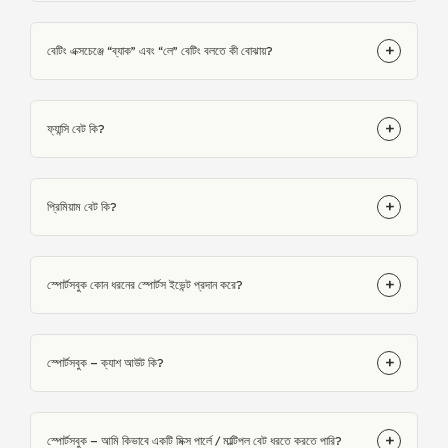
+
বেটিং এক্সচেঞ্জে “ব্যাক” এবং “লে” বেটিং বলতে কী বোঝায়?
+
ফ্যান্সি বেট কি?
+
প্রিমিয়াম বেট কি?
+
স্পোর্টসবুক কোন ধরনের স্পোর্টস ইভেন্ট প্রদান করে?
+
স্পোর্টসবুক – ক্যাশ আউট কি?
+
স্পোর্টসবুক – আমি কিভাবে একটি মিক্স পার্লে / মাল্টিপল বেট ধরতে করতে পারি?