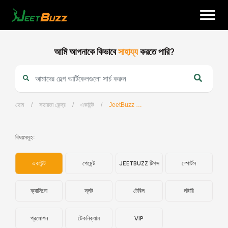
Skip
to
content
আমি আপনাকে কিভাবে
সাহায্য
করতে পারি?
হোম
/
সহায়তা কেন্দ্র
/
একাউন্ট
/
JeetBuzz এর সর্বশেষ ডোমেইন কী?
বাংলা
বিষয়সমূহ:
একাউন্ট
পেমেন্ট
JEETBUZZ টিপস
স্পোর্টস
ক্যাসিনো
স্লট
টেবিল
লটারি
প্রমোশন
টেকনিক্যাল
VIP