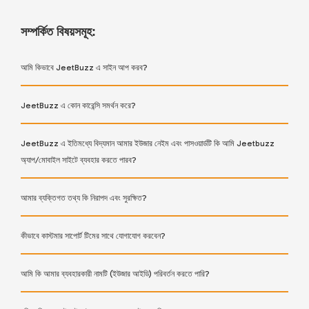
সম্পর্কিত বিষয়সমূহ:
আমি কিভাবে JeetBuzz এ সাইন আপ করব?
JeetBuzz এ কোন কারেন্সি সমর্থন করে?
JeetBuzz এ ইতিমধ্যে বিদ্যমান আমার ইউজার নেইম এবং পাসওয়ার্ডটি কি আমি Jeetbuzz
অ্যাপ/মোবাইল সাইটে ব্যবহার করতে পারব?
আমার ব্যক্তিগত তথ্য কি নিরাপদ এবং সুরক্ষিত?
কীভাবে কাস্টমার সাপোর্ট টিমের সাথে যোগাযোগ করবেন?
আমি কি আমার ব্যবহারকারী নামটি (ইউজার আইডি) পরিবর্তন করতে পারি?