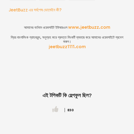
JeetBuzz এর সর্বশেষ ডোমেইন কী?
www.jeetbuzz.com
আমাদের বর্তমান ওয়েবসাইট ইউআরএল
প্রিয় বাংলালিংক গ্রাহকবৃন্দ, অনুগ্রহ করে প্রদত্ত লিংকটি ব্যবহার করে আমাদের ওয়েবসাইটে প্রবেশ
করুন।
jeetbuzz1111.com
এই টপিকটি কি হেল্পফুল ছিল?
830