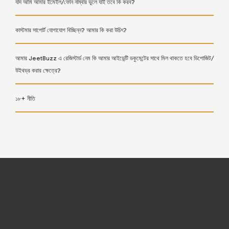
যদি আমি আমার ইমেইল/ফোন নাম্বার ভুলে যাই তবে কি করব?
কাস্টমার সাপোর্ট যোগাযোগ বিচ্ছিন্ন? আমার কি করা উচিৎ?
আমার JeetBuzz এ রেজিস্টার্ড নেম কি আমার আইডেন্টি ডকুমেন্টের সাথে মিল থাকতে হবে ডিপোজিট/
উইথড্র করার ক্ষেত্রে?
১৮+ নীতি