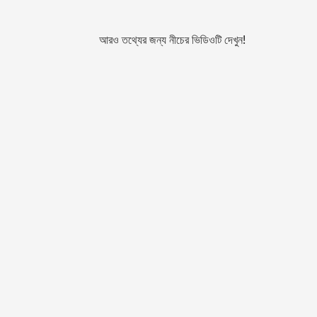
আরও তথ্যের জন্য নীচের ভিডিওটি দেখুন!