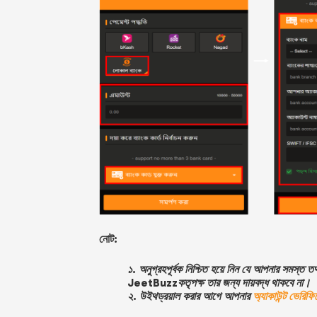
নোট:
১. অনুগ্রহপূর্বক নিশ্চিত হয়ে নিন যে আপনার সমস্ত ত
JeetBuzz
কতৃপক্ষ তার জন্য দায়বদ্ধ থাকবে না।
২. উইথড্রয়াল করার আগে আপনার
অ্যাকাউন্ট ভেরিফ