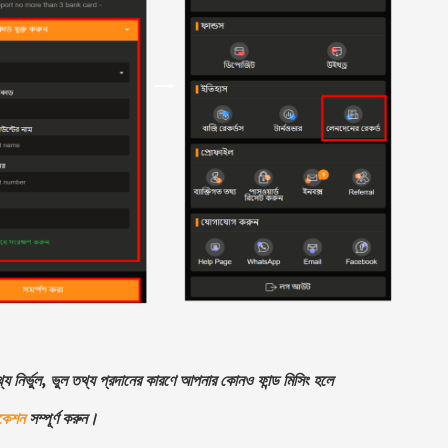
থ্য নির্ভুল, ভুল তথ্য প্রদানের কারণে আপনার কোনও ফান্ড মিসিং হলে
িকেশন
সম্পূর্ণ করুন।