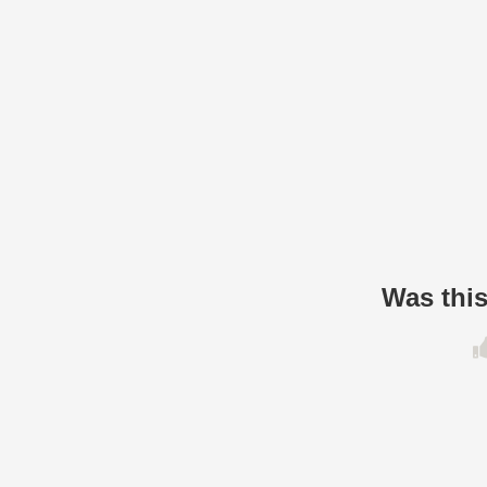
Was this