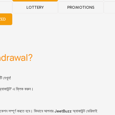
LOTTERY
PROMOTIONS
ZED
hdrawal?
টি দেখুন!
যাকাউন্ট’ এ ক্লিক করুন।
রিফিকেশন সম্পূর্ণ করতে হবে। কিভাবে আপনার JeetBuzz অ্যাকাউন্ট ভেরিফাই