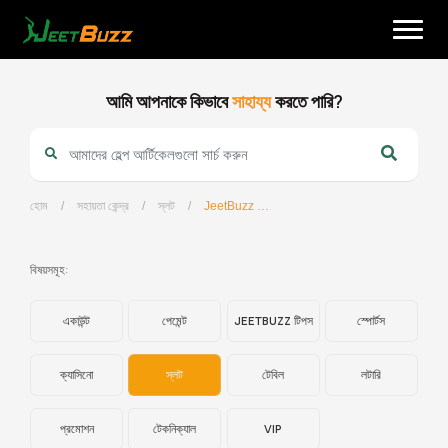
Skip
to
content
আমি আপনাকে কিভাবে
সাহায্য
করতে পারি?
হোম
/
সহায়তা কেন্দ্র
/
স্লট
/
JeetBuzz কোন স্লট গেম সরবরাহ করে?
বাংলা
বিষয়সমূহ:
একাউন্ট
পেমেন্ট
JEETBUZZ টিপস
স্পোর্টস
ক্যাসিনো
স্লট
টেবিল
লটারি
প্রমোশন
টেকনিক্যাল
VIP