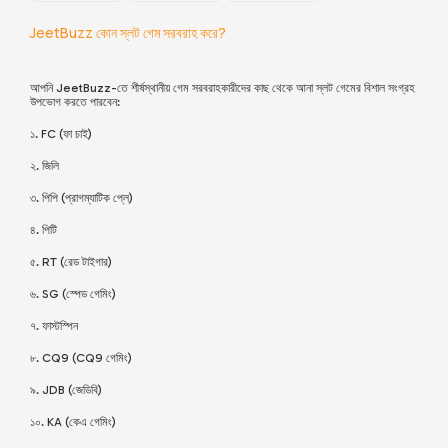
JeetBuzz কোন স্লট গেম সরবরাহ করে?
আপনি JeetBuzz-তে শীর্ষস্থানীয় গেম সরবরাহকারীদের কাছ থেকে আনা স্লট গেমের বিশাল সংগ্রহ
উপভোগ করতে পারবেন:
১. FC (ফা চাই)
২. জিলি
৩. পিপি (প্রাগম্যাটিক প্লে)
৪. পিটি
৫. RT (রেড টাইগার)
৬. SG (স্পেড গেমিং)
৭. ফাস্টস্পিন
৮. CQ9 (CQ9 গেমিং)
৯. JDB (জেডিবি)
১০. KA (কেএ গেমিং)