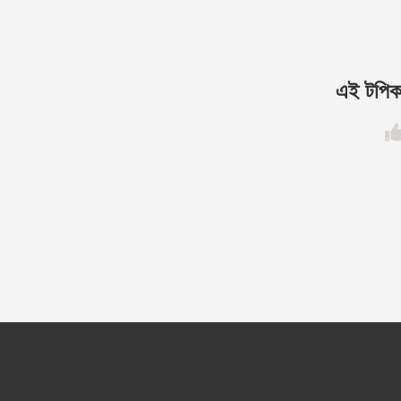
এই টপিকট