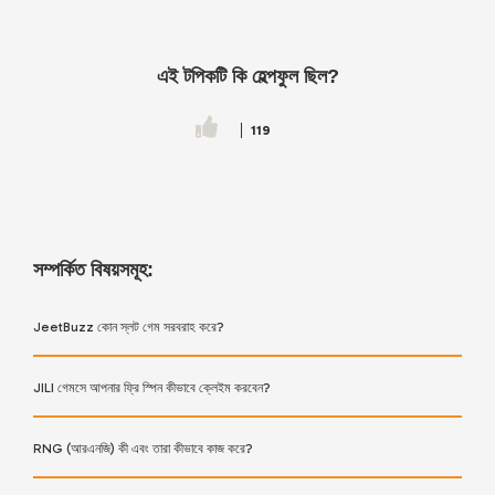
এই টপিকটি কি হেল্পফুল ছিল?
119
সম্পর্কিত বিষয়সমূহ:
JeetBuzz কোন স্লট গেম সরবরাহ করে?
JILI গেমসে আপনার ফ্রি স্পিন কীভাবে ক্লেইম করবেন?
RNG (আরএনজি) কী এবং তারা কীভাবে কাজ করে?