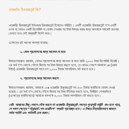
ওয়েজরিং রিকয়ারমেন্ট কি?
ওয়েজরিং রিকয়ারমেন্ট টার্নওভার রিকয়ারমেন্ট হিসাবেও পরিচিত। একটি ওয়েজরিং রিকয়ারমেন্ট হ’ল একটি
গুণক যা কোনও একটি ডিপোজিট বা বোনাস নেওয়ার পর টাকা উথড্র করার জন্য আপনাকে সর্বমোট কতবার
খেলতে হবে সেই নাম্বারটি নির্দেশ করে।
এক্ষেত্রে দুই ধরনের অবস্থা রয়েছে:
১. কোন প্রমোশনের জন্য আবেদন না করে
উদাহরণস্বরূপ: ধরাযাক, কোনও প্রমোশনের জন্য আবেদন না করে আমি
১,০০০
টাকা ডিপোজিট দিয়েছি।
এর অর্থ হ’ল কোনো গেইমে জিতার পর টাকা উথড্র করতে হলে, যে কোনও গেমসে আমাকে ১x (ওয়ান
টাইম) ওয়েজরিং রিকয়ারমেন্ট মানে হল
১,০০০
টাকার সমপরিমান বেট করতে হবে।
২. প্রমোশনের জন্য আবেদন করলে
উদাহরণস্বরূপ: ধরাযাক, আমাকে ১০x ওয়েজরিং রিকুয়ারমেন্ট সহ ৫০০ টাকার ক্যাসিনো বোনাস দেওয়া
হয়েছে। এর অর্থ হ’ল কোনো গেইমে জিতার পর টাকা উইথড্র করতে হলে, নির্ধারিত খেলাগুলিতে
(এক্ষেত্রে ক্যাসিনোতে) আমাকে কমপক্ষে ৫,০০০ টাকার সমপরিমান বেট করতে হবে।
নোট: আমাদের কিছু গেমসে স্টেক করলে তা ওয়েজরিং রিকুয়ারমেন্ট ক্ষেত্রে পুরোপুরি কাউন্ট নাও হতে পারে,
সে সকল ক্ষেত্রে “স্ট্যান্ডার্ড গেম ওয়েটিংস” পদ্ধতি প্রযোজ্য হবে। এ বিষয়ে বিস্তারিতভাবে জানতে
সর্বদা শর্তাদি এবং শর্তাবলী চেক করুন।