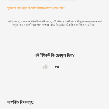
ভুলভাবে বেট ধরলে কি আমি রিফান্ড/ফেরত পেতে পারি?
দুর্ভাগ্যক্রমে, একবার আপনি বেট কনফার্ম করলে, এটি বাতিল / এডিট করা বা রিফান্ডের জন্য অনুরোধ করা
সম্ভব নয়। কনফার্ম করার আগে আপনার বেটের বিস্তারিত সঠিক কিনা তা নিশ্চিত হয়ে নিন।
এই টপিকটি কি হেল্পফুল ছিল?
152
সম্পর্কিত বিষয়সমূহ: