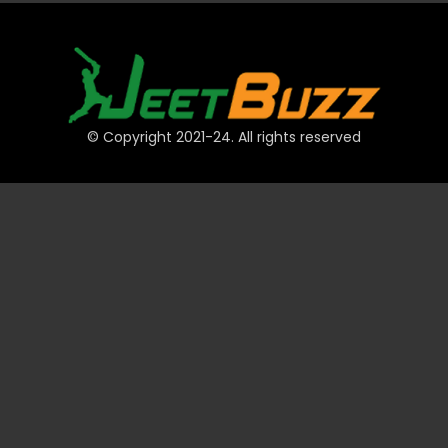
© Copyright 2021-24. All rights reserved
দ্রুত লিঙ্ক
অ্যাকাউন্ট
পেমেন্ট
JeetBuzz টিপস
স্পোর্টস
ক্যাসিনো
স্লট
টেবিল
লটারি
প্রমোশন