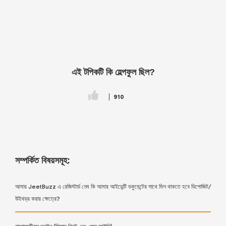
এই টপিকটি কি হেল্পফুল ছিল?
910
সম্পর্কিত বিষয়সমূহ:
আমার JeetBuzz এ রেজিস্টার্ড নেম কি আমার আইডেন্টি ডকুমেন্টের সাথে মিল থাকতে হবে ডিপোজিট/
উইথড্র করার ক্ষেত্রে?