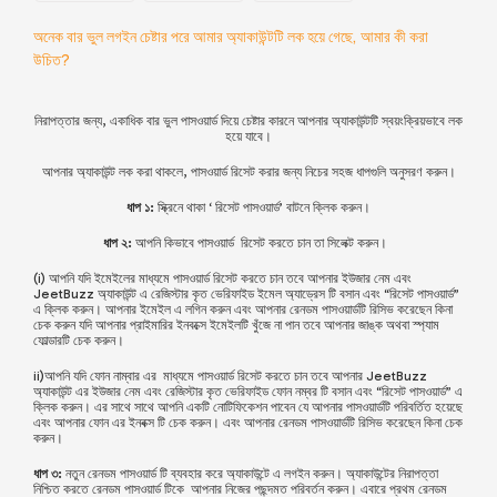
অনেক বার ভুল লগইন চেষ্টার পরে আমার অ্যাকাউন্টটি লক হয়ে গেছে, আমার কী করা
উচিত?
নিরাপত্তার জন্য, একাধিক বার ভুল পাসওয়ার্ড দিয়ে চেষ্টার কারনে আপনার অ্যাকাউন্টটি স্বয়ংক্রিয়ভাবে লক
হয়ে যাবে।
আপনার অ্যাকাউন্ট লক করা থাকলে, পাসওয়ার্ড রিসেট করার জন্য নিচের সহজ ধাপগুলি অনুসরণ করুন।
ধাপ ১:
স্ক্রিনে থাকা ‘ রিসেট পাসওয়ার্ড’ বাটনে ক্লিক করুন।
ধাপ ২:
আপনি কিভাবে পাসওয়ার্ড রিসেট করতে চান তা সিলেক্ট করুন।
(i) আপনি যদি ইমেইলের মাধ্যমে পাসওয়ার্ড রিসেট করতে চান তবে আপনার ইউজার নেম এবং
JeetBuzz অ্যাকাউন্ট এ রেজিস্টার কৃত ভেরিফাইড ইমেল অ্যাড্রেস টি বসান এবং
“রিসেট পাসওয়ার্ড”
এ
ক্লিক করুন। আপনার ইমেইল এ লগিন করুন এবং আপনার রেনডম পাসওয়ার্ডটি রিসিভ করেছেন কিনা
চেক করুন যদি আপনার প্রাইমারির ইনবক্সে ইমেইলটি খুঁজে না পান তবে আপনার জাঙ্ক অথবা স্প্যাম
ফোল্ডারটি চেক করুন।
ii)আপনি যদি ফোন নাম্বার এর মাধ্যমে পাসওয়ার্ড রিসেট করতে চান তবে আপনার JeetBuzz
অ্যাকাউন্ট এর ইউজার নেম এবং রেজিস্টার কৃত ভেরিফাইড ফোন নম্বর টি বসান এবং
“রিসেট পাসওয়ার্ড”
এ
ক্লিক করুন। এর সাথে সাথে আপনি একটি নোটিফিকেশন পাবেন যে আপনার পাসওয়ার্ডটি পরিবর্তিত হয়েছে
এবং আপনার ফোন এর ইনবক্স টি চেক করুন। এবং আপনার রেনডম পাসওয়ার্ডটি রিসিভ করেছেন কিনা চেক
করুন।
ধাপ ৩:
নতুন রেনডম পাসওয়ার্ড টি ব্যবহার করে অ্যাকাউন্টে এ লগইন করুন। অ্যাকাউন্টের নিরাপত্তা
নিশ্চিত করতে রেনডম পাসওয়ার্ড টিকে আপনার নিজের পছন্দমত পরিবর্তন করুন। এবারে প্রথম রেনডম