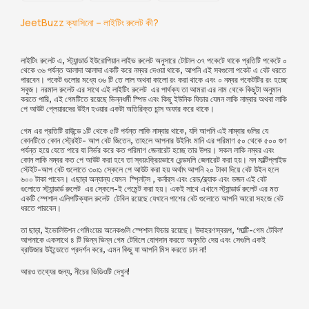
JeetBuzz ক্যাসিনো – লাইটিং রুলেট কী?
লাইটিং রুলেট এ, স্ট্যান্ডার্ড ইউরোপিয়ান লাইভ রুলেট অনুসারে টোটাল ৩৭ পকেটে থাকে প্রতিটি পকেটে ০
থেকে ৩৬ পর্যন্ত আলাদা আলাদা একটি করে নম্বর দেওয়া থাকে, আপনি এই সবগুলো পকেট এ বেট ধরতে
পারবেন। পকেট গুলোর মধ্যে ৩৬ টি তে লাল অথবা কালো রং করা থাকে এবং ০ নম্বর পকেটটির রং হচ্ছে
সবুজ। নরমাল রুলেট এর সাথে এই লাইটিং রুলেট এর পার্থক্য তা আমরা এর নাম থেকে কিছুটা অনুমান
করতে পারি, এই গেমটিতে রয়েছে ভিন্নধর্মী স্পিড এবং কিছু ইউনিক ফিচার যেমন লাকি নাম্বার অথবা লাকি
পে আউট প্লেয়ারদের উইন হওয়ার একটা অতিরিক্ত চান্স অফার করে থাকে।
গেম এর প্রতিটি রাউন্ডে ১টি থেকে ৫টি পর্যন্ত লাকি নাম্বার থাকে, যদি আপনি এই নাম্বার গুলির যে
কোনটিতে কোন স্ট্রেইট- আপ বেট জিতেন, তাহলে আপনার উইনিং মানি এর পরিমাণ ৫০ থেকে ৫০০ গুণ
পর্যন্ত হয়ে যেতে পারে যা নির্ভর করে কত পরিমাণ জেনারেট হচ্ছে তার উপর। সকল লাকি নম্বর এবং
কোন লাকি নম্বর কত পে আউট করা হবে তা স্বয়ংক্রিয়ভাবে রেন্ডমলি জেনারেট করা হয়। নন মাল্টিপ্লাইড
স্টেইট-আপ বেট গুলোতে ৩০ঃ১ স্কেলে পে আউট করা হয় অর্থাৎ আপনি ২০ টাকা দিয়ে বেট উইন হলে
৬০০ টাকা পাবেন। এছাড়া অন্যান্য যেমন স্প্লিট্‌স , কর্নার্‌স এবং রেড/ব্ল্যাক এবং ডজন এই বেট
গুলোতে স্ট্যান্ডার্ড রুলেট এর স্কেলে-ই পেমেন্ট করা হয়। একই সাথে এখানে স্ট্যান্ডার্ড রুলেট এর মত
একটি স্পেশাল এলিপটিক্যাল রুলেট টেবিল রয়েছে যেখানে পাশের বেট গুলোতে আপনি আরো সহজে বেট
ধরতে পারবেন।
তা ছাড়া, ইভোলিউশন গেমিংয়ের অনেকগুলি স্পেশাল ফিচার রয়েছে। উদাহরণস্বরূপ, ‘মাল্টি-গেম টেবিল’
আপনাকে একসাথে ৪ টি ভিন্ন ভিন্ন গেম টেবিলে যোগদান করতে অনুমতি দেয় এবং সেগুলি একই
ব্রাউজার উইন্ডোতে প্রদর্শন করে, এমন কিছু যা আপনি মিস করতে চান না!
আরও তথ্যের জন্য, নীচের ভিডিওটি দেখুন!