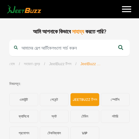
Skip
to
content
আমি আপনাকে কিভাবে
সাহায্য
করতে পারি?
হোম
/
সহায়তা কেন্দ্র
/
JeetBuzz টিপস
/
JeetBuzz ক্যাসিনো – লাইটিং রুলেট কী?
বাংলা
বিষয়সমূহ:
একাউন্ট
পেমেন্ট
JEETBUZZ টিপস
স্পোর্টস
ক্যাসিনো
স্লট
টেবিল
লটারি
প্রমোশন
টেকনিক্যাল
VIP