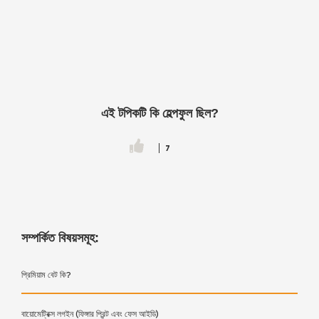
এই টপিকটি কি হেল্পফুল ছিল?
7
সম্পর্কিত বিষয়সমূহ:
প্রিমিয়াম বেট কি?
বায়োমেট্রিক্স লগইন (ফিঙ্গার প্রিন্ট এবং ফেস আইডি)