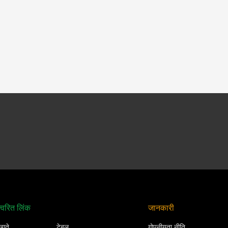
त्वरित लिंक
जानकारी
खाते
टेबल
गोपनीयता नीति