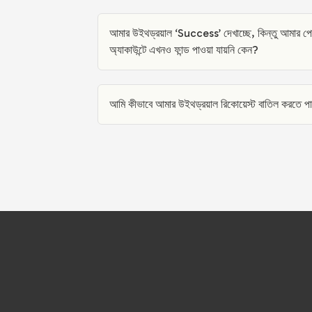
আমার উইথড্রয়াল ‘Success’ দেখাচ্ছে, কিন্তু আমার পেমেন
অ্যাকাউন্টে এখনও ফান্ড পাওয়া যায়নি কেন?
আমি কীভাবে আমার উইথড্রয়াল রিকোয়েস্ট বাতিল করতে পা