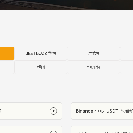
JEETBUZZ টিপস
স্পোর্টস
লটারি
প্রমোশন
?
+
Binance মাধ্যমে USDT ডিপোজিট ক