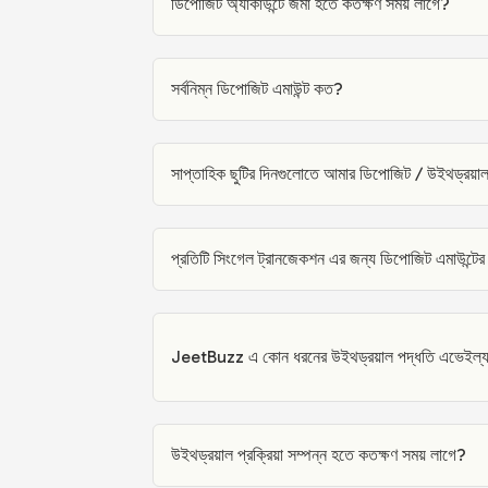
ডিপোজিট অ্যাকাউন্টে জমা হতে কতক্ষণ সময় লাগে?
সর্বনিম্ন ডিপোজিট এমাউন্ট কত?
সাপ্তাহিক ছুটির দিনগুলোতে আমার ডিপোজিট / উইথড্রয়াল
প্রতিটি সিংগেল ট্রানজেকশন এর জন্য ডিপোজিট এমাউন্টের
JeetBuzz এ কোন ধরনের উইথড্রয়াল পদ্ধতি এভেইল্য
উইথড্রয়াল প্রক্রিয়া সম্পন্ন হতে কতক্ষণ সময় লাগে?