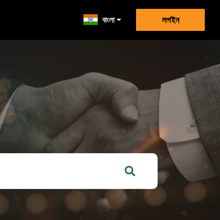
বাংলা
লগইন