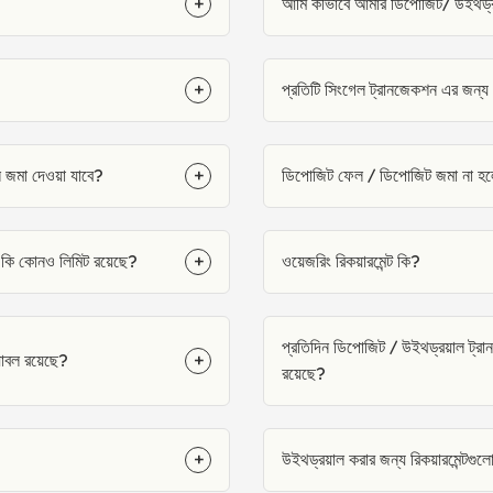
+
আমি কীভাবে আমার ডিপোজিট/ উইথড্র 
+
প্রতিটি সিংগেল ট্রানজেকশন এর জন্য
 জমা দেওয়া যাবে?
+
ডিপোজিট ফেল / ডিপোজিট জমা না হ
 কি কোনও লিমিট রয়েছে?
+
ওয়েজরিং রিকয়ারমেন্ট কি?
প্রতিদিন ডিপোজিট / উইথড্রয়াল ট্র
াবল রয়েছে?
+
রয়েছে?
+
উইথড্রয়াল করার জন্য রিকয়ারমেন্টগুল