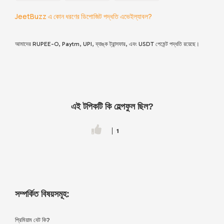
JeetBuzz এ কোন ধরণের ডিপোজিট পদ্ধতি এভেইল্যাবল?
আমাদের RUPEE-O, Paytm, UPI, ব্যাঙ্ক ট্রান্সফার, এবং USDT পেমেন্ট পদ্ধতি রয়েছে।
এই টপিকটি কি হেল্পফুল ছিল?
1
সম্পর্কিত বিষয়সমূহ:
প্রিমিয়াম বেট কি?