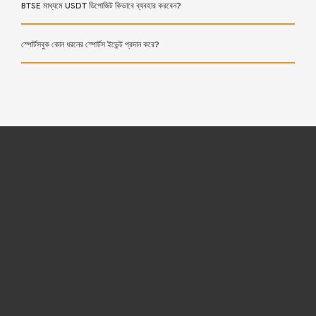
BTSE মাধ্যমে USDT ডিপোজিট কিভাবে ব্যবহার করবেন?
স্পোর্টসবুক কোন ধরনের স্পোর্টস ইভেন্ট প্রদান করে?