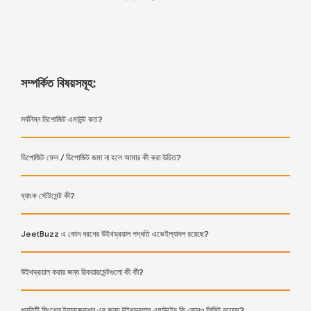
সম্পর্কিত বিষয়সমূহ:
সর্বনিম্ন ডিপোজিট এমাউন্ট কত?
ডিপোজিট ফেল / ডিপোজিট জমা না হলে আমার কী করা উচিত?
ব্যাংক স্টেটমেন্ট কী?
JeetBuzz এ কোন ধরনের উইথড্রয়াল পদ্ধতি এভেইল্যাবল রয়েছে?
উইথড্রয়াল করার জন্য রিকয়ারমেন্টগুলো কী কী?
প্রতিটি সিংগেল ট্রানজেকশন এর জন্য উইথড্রয়াল এমাউন্টের কি কোনও লিমিট রয়েছে?