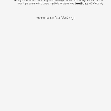
সমান। ভুল তথ্যের কারণে কোনো অনুপস্থিত তহবিলের জন্য JeetBuzz দায়ী থাকবে না।
আরও তথ্যের জন্য নীচের ভিডিওটি দেখুন!