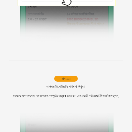
ধাপ ১২:
আপনার ডিপোজিটের পরিমাণ লিখুন।
দয়াকরে মনে রাখবেন যে আপনার পেমেন্টের জন্য 1 USDT এর একটি নেটওয়ার্ক ফি চার্জ করা হবে।