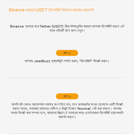
Binance মাধ্যমে USDT ডিপোজিট কিভাবে ব্যবহার করবেন?
Binance ব্যবহার করে Tether (USDT) ক্রিপ্টোকারেন্সির মাধ্যমে আপনার ডিপোজিট করতে এই
সহজ গাইডটি ধাপে ধাপে দেখুন।
ধাপ ১:
আপনার JeetBuzz অ্যাকাউন্টে লগইন করুন, “ডিপোজিট” সিলেক্ট করুন।
ধাপ ২:
আপনি যদি কোনও প্রমোশনাল অফারে অংশ নিতে চান, তবে অফারগুলির মধ্যে যেকোনো একটি সিলেক্ট
করতে পারেন, অন্যথায় আমাদের সেটিংস এ ডিফল্ট হিসাবে ‘Normal’ সেট করা থাকবে। আপনার
অফার সিলেক্ট করা সম্পন্ন হলে, আমাদের স্ক্রিনে ঐ অফারের জন্য এভেইল্যাবল ডিপোজিট চ্যানেলগুলি
প্রদর্শন করবে।