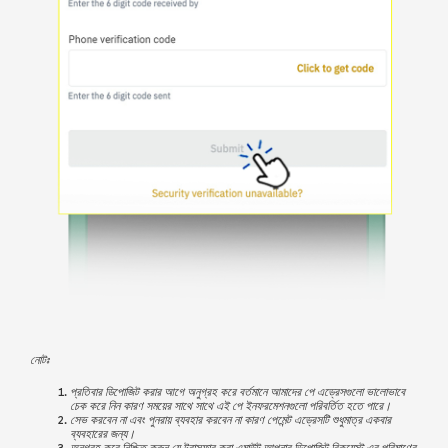
নোটঃ
প্রতিবার ডিপোজিট করার আগে অনুগ্রহ করে বর্তমানে আমাদের পে এড্রেসগুলো ভালোভাবে
চেক করে নিন কারণ সময়ের সাথে সাথে এই পে ইনফরমেশনগুলো পরিবর্তিত হতে পারে।
সেভ করবেন না এবং পুনরায় ব্যবহার করবেন না কারণ পেমেন্ট এড্রেসটি শুধুমাত্র একবার
ব্যবহারের জন্য।
অনুগ্রহ করে নিশ্চিত করুন যে ট্রান্সফার করা এমাউন্ট আপনার ডিপোজিট রিকুয়েস্ট এর পরিমাণের