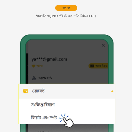
ধাপ ৭:
‘ওয়ালেট’ মেনু থেকে “ফিয়াট এবং স্পট” নির্বাচন করুন।