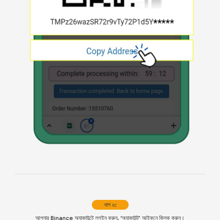
ধাপ ৬:
আপনার Binance অ্যাকাউন্টে লগইন করুন. ‘অ্যাকাউন্ট’ আইকনে ক্লিক করুন।