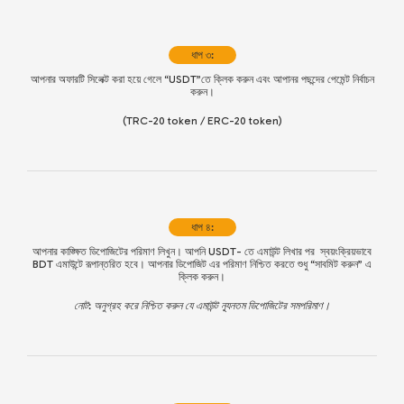
ধাপ ৩:
আপনার অফারটি সিলেক্ট করা হয়ে গেলে “USDT”তে ক্লিক করুন এবং আপানর পছন্দের পেমেন্ট নির্বাচন
করুন।
(TRC-20 token / ERC-20 token)
ধাপ ৪:
আপনার কাঙ্ক্ষিত ডিপোজিটের পরিমাণ লিখুন। আপনি USDT- তে এমাউন্ট লিখার পর স্বয়ংক্রিয়ভাবে
BDT এমাউন্টে রূপান্তরিত হবে। আপনার ডিপোজিট এর পরিমাণ নিশ্চিত করতে শুধু “
সাবমিট করুন
” এ
ক্লিক করুন।
নোট: অনুগ্রহ করে নিশ্চিত করুন যে এমাউন্ট ন্যূনতম ডিপোজিটের সমপরিমাণ।