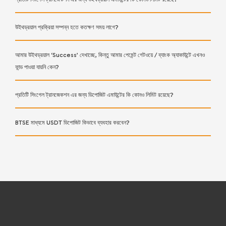
উইথড্রয়াল প্রক্রিয়া সম্পন্ন হতে কতক্ষণ সময় লাগে?
আমার উইথড্রয়াল ‘Success’ দেখাচ্ছে, কিন্তু আমার পেমেন্ট গেটওয়ে / ব্যাংক অ্যাকাউন্টে এখনও
ফান্ড পাওয়া যায়নি কেন?
প্রতিটি সিংগেল ট্রানজেকশন এর জন্য ডিপোজিট এমাউন্টের কি কোনও লিমিট রয়েছে?
BTSE মাধ্যমে USDT ডিপোজিট কিভাবে ব্যবহার করবেন?