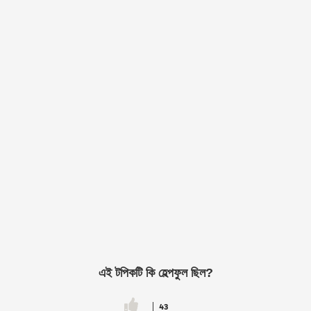
এই টপিকটি কি হেল্পফুল ছিল?
43