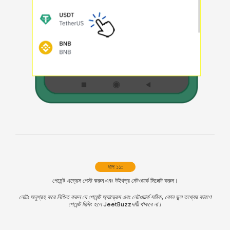
ধাপ ১১:
পেমেন্ট এড্রেস পেস্ট করুন এবং উইথড্র নেটওয়ার্ক সিলেক্ট করুন।
নোটঃ অনুগ্রহ করে নিশ্চিত করুন যে পেমেন্ট অ্যাড্রেস এবং নেটওয়ার্ক সঠিক, কোন ভুল তথ্যের কারণে
পেমেন্ট মিসিং হলে JeetBuzzদায়ী থাকবে না।