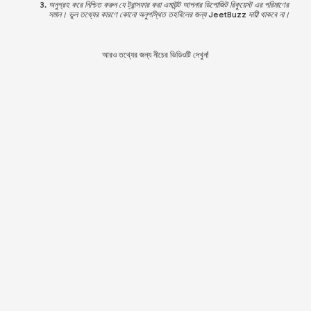
অনুগ্রহ করে নিশ্চিত করুন যে ট্রান্সফার করা এমাউন্ট আপনার ডিপোজিট রিকুয়েস্ট এর পরিমাণের
সমান। ভুল তথ্যের কারণে কোনো অনুপস্থিত তহবিলের জন্য JeetBuzz দায়ী থাকবে না।
আরও তথ্যের জন্য নীচের ভিডিওটি দেখুন!