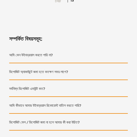
13
সম্পর্কিত বিষয়সমূহ:
আমি কেন উইথড্রয়াল করতে পারি না?
ডিপোজিট অ্যাকাউন্টে জমা হতে কতক্ষণ সময় লাগে?
সর্বনিম্ন ডিপোজিট এমাউন্ট কত?
আমি কীভাবে আমার উইথড্রয়াল রিকোয়েস্ট বাতিল করতে পারি?
ডিপোজিট ফেল / ডিপোজিট জমা না হলে আমার কী করা উচিত?