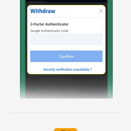
ধাপ ১২: