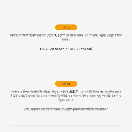
ধাপ ৩:
আপনার অফারটি সিলেক্ট করা হয়ে গেলে “USDT”তে ক্লিক করুন এবং আপানর পছন্দের পেমেন্ট নির্বাচন
করুন।
(TRC-20 token / ERC-20 token)
ধাপ ৪:
আপনার কাঙ্ক্ষিত ডিপোজিটের পরিমাণ লিখুন। আপনি USDT- তে এমাউন্ট লিখার পর স্বয়ংক্রিয়ভাবে
BDT এমাউন্টে রূপান্তরিত হবে। আপনার ডিপোজিট এর পরিমাণ নিশ্চিত করতে শুধু “সাবমিট করুন” এ
ক্লিক করুন।
নোট: অনুগ্রহ করে নিশ্চিত করুন যে এমাউন্ট ন্যূনতম ডিপোজিটের সমপরিমাণ।