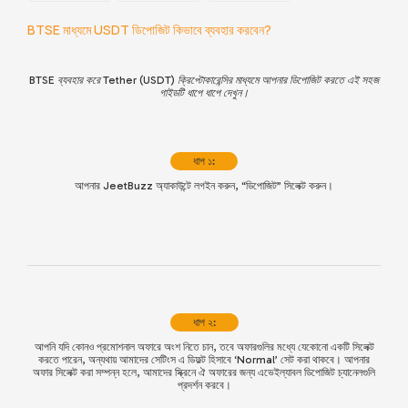
BTSE মাধ্যমে USDT ডিপোজিট কিভাবে ব্যবহার করবেন?
BTSE ব্যবহার করে Tether (USDT) ক্রিপ্টোকারেন্সির মাধ্যমে আপনার ডিপোজিট করতে এই সহজ
গাইডটি ধাপে ধাপে দেখুন।
ধাপ ১:
আপনার JeetBuzz অ্যাকাউন্টে লগইন করুন, “ডিপোজিট” সিলেক্ট করুন।
ধাপ ২:
আপনি যদি কোনও প্রমোশনাল অফারে অংশ নিতে চান, তবে অফারগুলির মধ্যে যেকোনো একটি সিলেক্ট
করতে পারেন, অন্যথায় আমাদের সেটিংস এ ডিফল্ট হিসাবে ‘Normal’ সেট করা থাকবে। আপনার
অফার সিলেক্ট করা সম্পন্ন হলে, আমাদের স্ক্রিনে ঐ অফারের জন্য এভেইল্যাবল ডিপোজিট চ্যানেলগুলি
প্রদর্শন করবে।