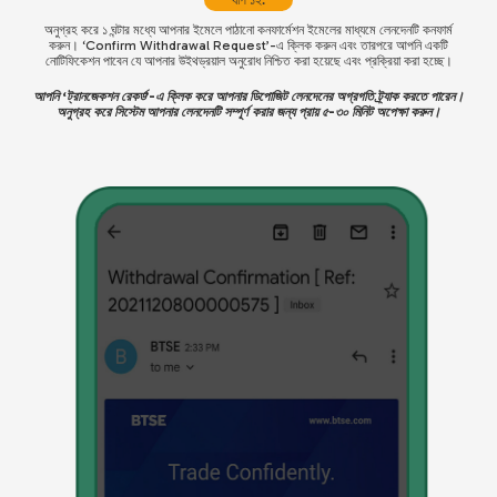
অনুগ্রহ করে ১ ঘন্টার মধ্যে আপনার ইমেলে পাঠানো কনফার্মেশন ইমেলের মাধ্যমে লেনদেনটি কনফার্ম
করুন। ‘Confirm Withdrawal Request’-এ ক্লিক করুন এবং তারপরে আপনি একটি
নোটিফিকেশন পাবেন যে আপনার উইথড্রয়াল অনুরোধ নিশ্চিত করা হয়েছে এবং প্রক্রিয়া করা হচ্ছে।
আপনি ‘ট্রানজেকশন রেকর্ড’-এ ক্লিক করে আপনার ডিপোজিট লেনদেনের অগ্রগতি ট্র্যাক করতে পারেন।
অনুগ্রহ করে সিস্টেম আপনার লেনদেনটি সম্পূর্ণ করার জন্য প্রায় ৫-৩০ মিনিট অপেক্ষা করুন।