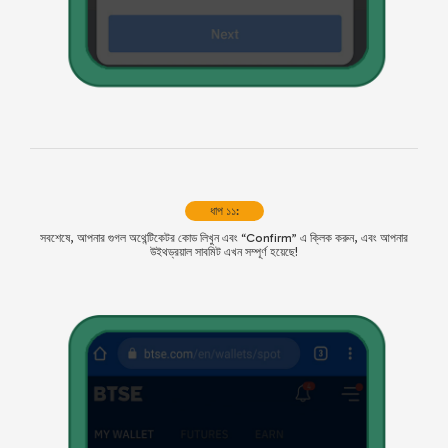
ধাপ ১১:
সবশেষে, আপনার গুগল অথেন্টিকেটর কোড লিখুন এবং “Confirm” এ ক্লিক করুন, এবং আপনার
উইথড্রয়াল সাবমিট এখন সম্পূর্ণ হয়েছে!