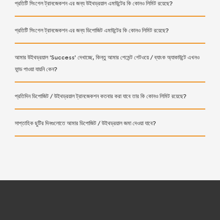
প্রতিটি সিংগেল ট্রানজেকশন এর জন্য উইথড্রয়াল এমাউন্টের কি কোনও লিমিট রয়েছে?
প্রতিটি সিংগেল ট্রানজেকশন এর জন্য ডিপোজিট এমাউন্টের কি কোনও লিমিট রয়েছে?
আমার উইথড্রয়াল ‘Success’ দেখাচ্ছে, কিন্তু আমার পেমেন্ট গেটওয়ে / ব্যাংক অ্যাকাউন্টে এখনও
ফান্ড পাওয়া যায়নি কেন?
প্রতিদিন ডিপোজিট / উইথড্রয়াল ট্রানজেকশন কতবার করা যাবে তার কি কোনও লিমিট রয়েছে?
সাপ্তাহিক ছুটির দিনগুলোতে আমার ডিপোজিট / উইথড্রয়াল জমা দেওয়া যাবে?