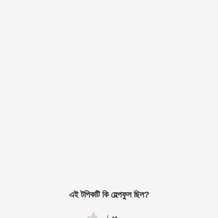
এই টপিকটি কি হেল্পফুল ছিল?