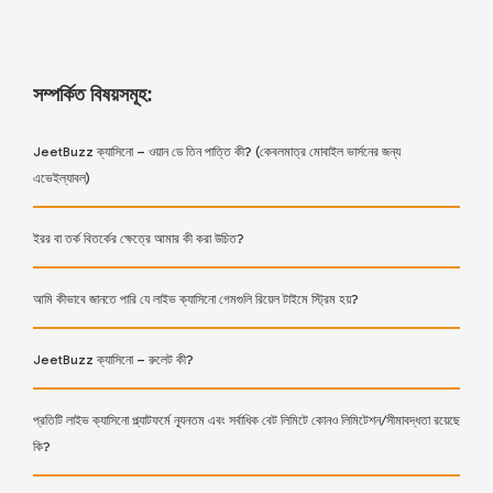
সম্পর্কিত বিষয়সমূহ:
JeetBuzz ক্যাসিনো – ওয়ান ডে তিন পাত্তি কী? (কেবলমাত্র মোবাইল ভার্সনের জন্য
এভেইল্যাবল)
ইরর বা তর্ক বিতর্কের ক্ষেত্রে আমার কী করা উচিত?
আমি কীভাবে জানতে পারি যে লাইভ ক্যাসিনো গেমগুলি রিয়েল টাইমে স্ট্রিম হয়?
JeetBuzz ক্যাসিনো – রুলেট কী?
প্রতিটি লাইভ ক্যাসিনো প্ল্যাটফর্মে ন্যূনতম এবং সর্বাধিক বেট লিমিটে কোনও লিমিটেশন/সীমাবদ্ধতা রয়েছে
কি?