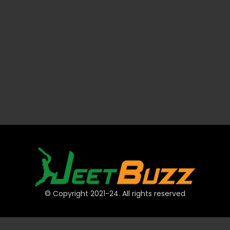
© Copyright 2021-24. All rights reserved
দ্রুত লিঙ্ক