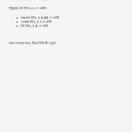
স্ট্যান্ডার্ড বেট টাইপ এবং পে আউট:
ব্যাঙ্কার উইন, 1: 0.95 পে আউট
প্লেয়ার উইন, 1: 1 পে আউট
টাই উইন, 1: 8 পে আউট
আরও তথ্যের জন্য, নীচের ভিডিওটি দেখুন!