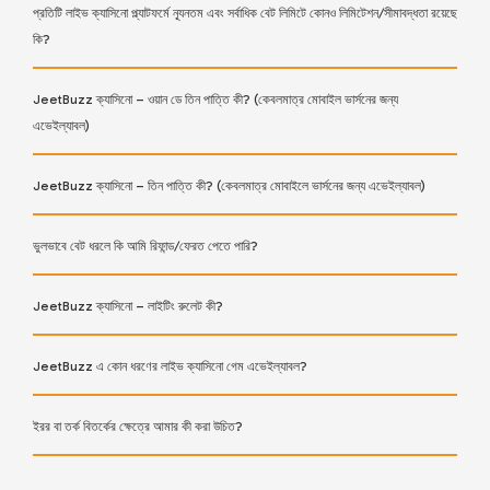
প্রতিটি লাইভ ক্যাসিনো প্ল্যাটফর্মে ন্যূনতম এবং সর্বাধিক বেট লিমিটে কোনও লিমিটেশন/সীমাবদ্ধতা রয়েছে
কি?
JeetBuzz ক্যাসিনো – ওয়ান ডে তিন পাত্তি কী? (কেবলমাত্র মোবাইল ভার্সনের জন্য
এভেইল্যাবল)
JeetBuzz ক্যাসিনো – তিন পাত্তি কী? (কেবলমাত্র মোবাইলে ভার্সনের জন্য এভেইল্যাবল)
ভুলভাবে বেট ধরলে কি আমি রিফান্ড/ফেরত পেতে পারি?
JeetBuzz ক্যাসিনো – লাইটিং রুলেট কী?
JeetBuzz এ কোন ধরণের লাইভ ক্যাসিনো গেম এভেইল্যাবল?
ইরর বা তর্ক বিতর্কের ক্ষেত্রে আমার কী করা উচিত?