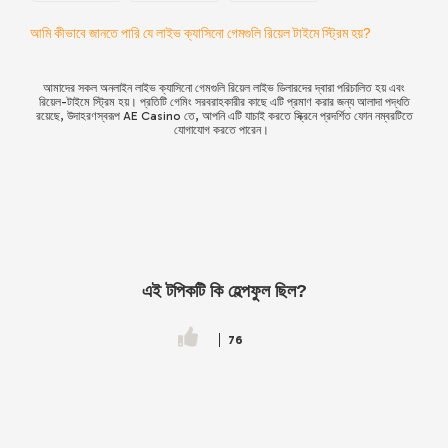
আমি কীভাবে জানতে পারি যে লাইভ ক্যাসিনো গেমগুলি রিয়েল টাইমে স্ট্রিম হয়?
আমাদের সকল অনলাইন লাইভ ক্যাসিনো গেমগুলি রিয়েল লাইভ ডিলারদের দ্বারা পরিচালিত হয় এবং
রিয়েল-টাইমে স্ট্রিম হয়। প্রতিটি গেমিং সরবরাহকারীর কাছে এটি প্রমাণ করার জন্য আলাদা পদ্ধতি
রয়েছে, উদাহরণস্বরূপ AE Casino তে, আপনি এটি যাচাই করতে স্ক্রিনে প্রদর্শিত ফোন নম্বরটিতে
যোগাযোগ করতে পারেন।
এই টপিকটি কি হেল্পফুল ছিল?
76