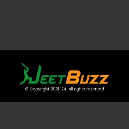
© Copyright 2021-24. All rights reserved
দ্রুত লিঙ্ক
অ্যাকাউন্ট
পেমেন্ট