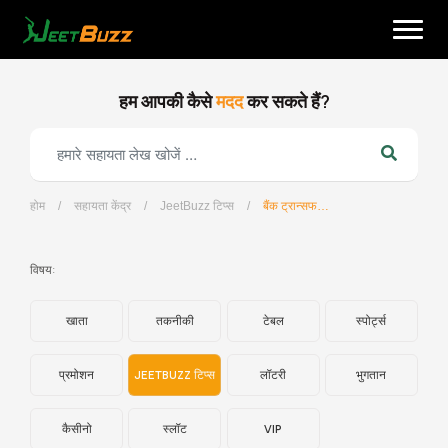
Skip
to
content
हम आपकी कैसे
मदद
कर सकते हैं?
होम
/
सहायता केंद्र
/
JeetBuzz टिप्स
/
बैंक ट्रान्सफर के माध्यम से जमा कैसे करें?
हिन्दी
विषय:
खाता
तकनीकी
टेबल
स्पोर्ट्स
प्रमोशन
JEETBUZZ टिप्स
लॉटरी
भुगतान
कैसीनो
स्लॉट
VIP