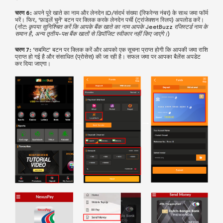
चरण 6:
अपने पूरे खाते का नाम और लेनदेन ID/संदर्भ संख्या (रिफरेन्स नंबर) के साथ जमा फॉर्म
भरें। फिर, ‘फ़ाइलें चुनें’ बटन पर क्लिक करके लेनदेन पर्ची (ट्रांजेक्शन स्लिप) अपलोड करें।
(नोट: कृपया सुनिश्चित करें कि आपके बैंक खाते का नाम आपके JeetBuzz रजिस्टर्ड नाम के
समान है, अन्य तृतीय-पक्ष बैंक खातों से डिपॉजिट स्वीकार नहीं किए जाएंगे।)
चरण 7:
‘सबमिट’ बटन पर क्लिक करें और आपको एक सूचना प्राप्त होगी कि आपकी जमा राशि
प्राप्त हो गई है और संसाधित (प्रोसेस) की जा रही है। सफल जमा पर आपका बैलेंस अपडेट
कर दिया जाएगा।