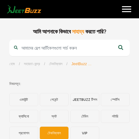
Skip
to
content
আমি আপনাকে কিভাবে
সাহায্য
করতে পারি?
হোম
/
সহায়তা কেন্দ্র
/
টেকনিক্যাল
/
JeetBuzz অ্যাপ ফাইলের আকার কত?
বাংলা
বিষয়সমূহ:
একাউন্ট
পেমেন্ট
JEETBUZZ টিপস
স্পোর্টস
ক্যাসিনো
স্লট
টেবিল
লটারি
প্রমোশন
টেকনিক্যাল
VIP