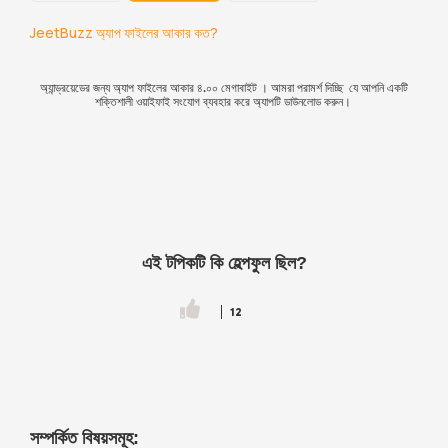
JeetBuzz অ্যাপ ফাইলের আকার কত?
অ্যান্ড্রয়েডের জন্য অ্যাপ ফাইলের আকার ৪.০০ মেগাবাইট । আমরা পরামর্শ দিচ্ছি যে আপনি একটি
শক্তিশালী ওয়াইফাই সংযোগ ব্যবহার করে অ্যাপটি ডাউনলোড করুন।
এই টপিকটি কি হেল্পফুল ছিল?
12
সম্পর্কিত বিষয়সমূহ: