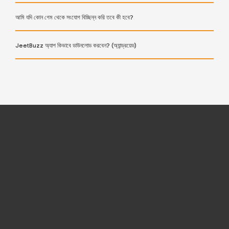
আমি যদি কোন গেম থেকে সংযোগ বিচ্ছিন্ন করি তবে কী হবে?
JeetBuzz অ্যাপ কিভাবে ডাউনলোড করবেন? (অ্যান্ড্রয়েড)