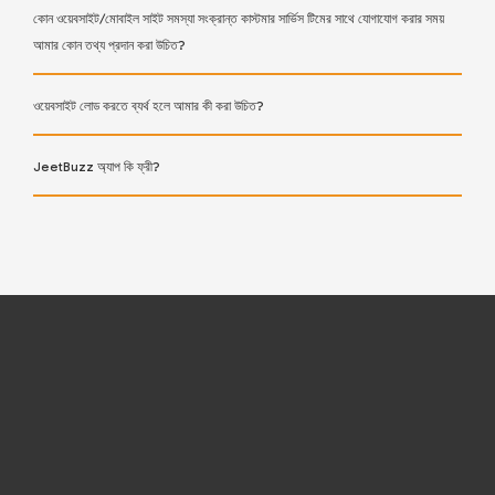
কোন ওয়েবসাইট/মোবাইল সাইট সমস্যা সংক্রান্ত কাস্টমার সার্ভিস টিমের সাথে যোগাযোগ করার সময়
আমার কোন তথ্য প্রদান করা উচিত?
ওয়েবসাইট লোড করতে ব্যর্থ হলে আমার কী করা উচিত?
JeetBuzz অ্যাপ কি ফ্রী?