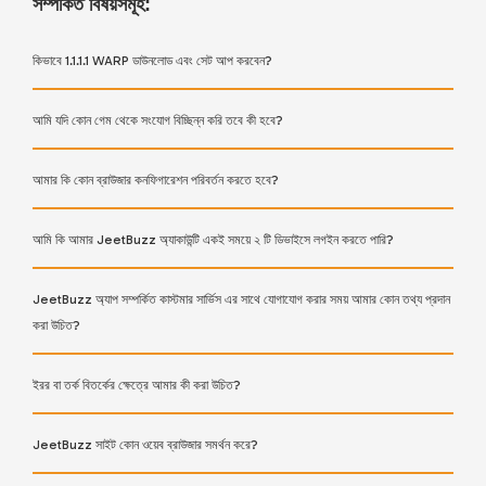
সম্পর্কিত বিষয়সমূহ:
কিভাবে 1.1.1.1 WARP ডাউনলোড এবং সেট আপ করবেন?
আমি যদি কোন গেম থেকে সংযোগ বিচ্ছিন্ন করি তবে কী হবে?
আমার কি কোন ব্রাউজার কনফিগারেশন পরিবর্তন করতে হবে?
আমি কি আমার JeetBuzz অ্যাকাউন্টি একই সময়ে ২ টি ডিভাইসে লগইন করতে পারি?
JeetBuzz অ্যাপ সম্পর্কিত কাস্টমার সার্ভিস এর সাথে যোগাযোগ করার সময় আমার কোন তথ্য প্রদান
করা উচিত?
ইরর বা তর্ক বিতর্কের ক্ষেত্রে আমার কী করা উচিত?
JeetBuzz সাইট কোন ওয়েব ব্রাউজার সমর্থন করে?