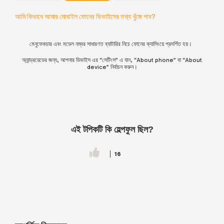
আমি কিভাবে আমার মোবাইল ফোনের ডিভাইসের তথ্য খুঁজে পাব?
মেনুফেকচার এবং মডেল নম্বর সাধারণত ব্যাটারির নিচে ফোনের ক্যাসিংয়ে প্রদর্শিত হয়।
অ্যান্ড্রয়েডের জন্য, আপনার ডিভাইস এর “সেটিংস” এ যান, “About phone” বা “About
device” নির্বাচন করুন।
এই টপিকটি কি হেল্পফুল ছিল?
16