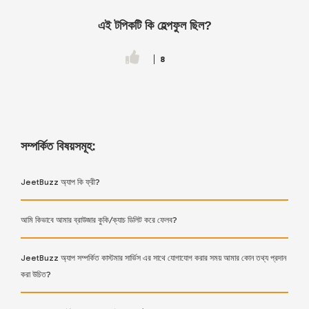
এই টপিকটি কি হেল্পফুল ছিল?
8
সম্পর্কিত বিষয়সমূহ:
JeetBuzz অ্যাপ কি ফ্রী?
আমি কিভাবে আমার ব্রাউজার কুকি/ক্যাচ ডিলিট করে ফেলব?
JeetBuzz অ্যাপ সম্পর্কিত কাস্টমার সার্ভিস এর সাথে যোগাযোগ করার সময় আমার কোন তথ্য প্রদান
করা উচিত?