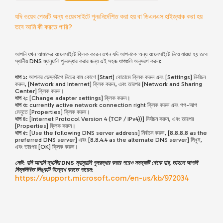
যদি ওয়েব পেজটি অন্য ওয়েবসাইটে পুনঃনির্দেশিত করা হয় বা ডিএনএস হাইজ্যাক করা হয়
তবে আমি কী করতে পারি?
আপনি যখন আমাদের ওয়েবসাইটে ক্লিক করেন তখন যদি আপনাকে অন্য ওয়েবসাইটে নিয়ে যাওয়া হয় তবে
স্থানীয় DNS ম্যানুয়ালি পুনরূদ্ধার করার জন্য এই সহজ ধাপগুলি অনুসরণ করুন:
ধাপ ১:
আপনার ডেস্কটপে নিচের বাম কোণে [Start] বোতামে ক্লিক করুন এবং [Settings] নির্বাচন
করুন, [Network and Internet] ক্লিক করুন, এবং তারপর [Network and Sharing
Center] ক্লিক করুন।
ধাপ ২:
[Change adapter settings] ক্লিক করুন।
ধাপ ৩:
currently active network connection right ক্লিক করুন এবং পপ-আপ
মেনুতে [Properties] ক্লিক করুন।
ধাপ ৪:
[Internet Protocol Version 4 (TCP / IPv4))] নির্বাচন করুন, এবং তারপর
[Properties] ক্লিক করুন।
ধাপ ৫:
[Use the following DNS server address] নির্বাচন করুন, [8.8.8.8 as the
preferred DNS server] এবং [8.8.4.4 as the alternate DNS server] লিখুন,
এবং তারপর [OK] ক্লিক করুন।
নোট: যদি আপনি স্থানীয় DNS ম্যানুয়ালি পুনরূদ্ধার করার পরেও সমস্যাটি থেকে যায়, তাহলে আপনি
নিম্নলিখিত লিঙ্কটি উল্লেখ করতে পারেন:
https://support.microsoft.com/en-us/kb/972034