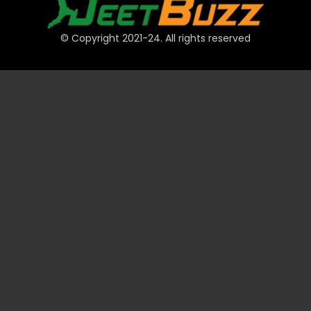
© Copyright 2021-24. All rights reserved
দ্রুত লিঙ্ক
অ্যাকাউন্ট
পেমেন্ট
JeetBuzz টিপস
স্পোর্টস
ক্যাসিনো
স্লট
টেবিল
লটারি
প্রমোশন
টেকনিক্যাল
ভিআইপি