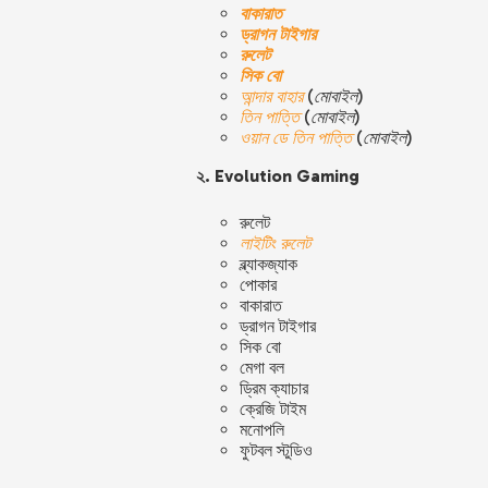
বাকারাত
ড্রাগন টাইগার
রুলেট
সিক বো
আন্দার বাহার
(মোবাইল)
তিন পাত্তি
(মোবাইল)
ওয়ান ডে তিন পাত্তি
(মোবাইল)
২. Evolution Gaming
রুলেট
লাইটিং রুলেট
ব্ল্যাকজ্যাক
পোকার
বাকারাত
ড্রাগন টাইগার
সিক বো
মেগা বল
ড্রিম ক্যাচার
ক্রেজি টাইম
মনোপলি
ফুটবল স্টুডিও