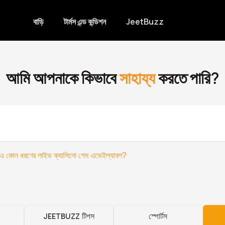
বাড়ি
টার্মস এন্ড কন্ডিশন
JeetBuzz
আমি আপনাকে কিভাবে
সাহায্য
করতে পারি?
কোন ধরণের লাইভ ক্যাসিনো গেম এভেইল্যাবল?
JEETBUZZ টিপস
স্পোর্টস