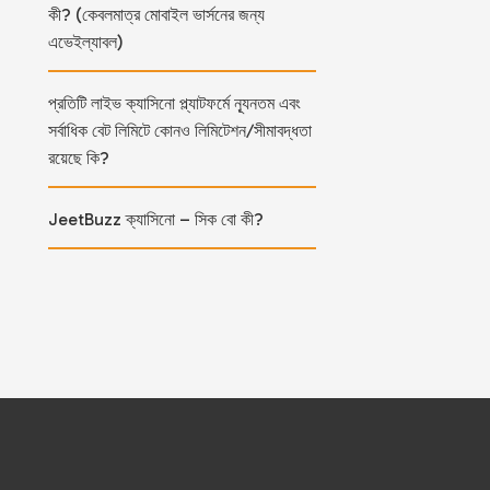
কী? (কেবলমাত্র মোবাইল ভার্সনের জন্য
এভেইল্যাবল)
প্রতিটি লাইভ ক্যাসিনো প্ল্যাটফর্মে ন্যূনতম এবং
সর্বাধিক বেট লিমিটে কোনও লিমিটেশন/সীমাবদ্ধতা
রয়েছে কি?
JeetBuzz ক্যাসিনো – সিক বো কী?