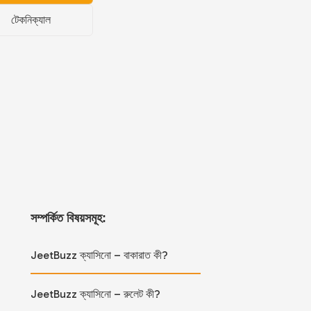
টেকনিক্যাল
সম্পর্কিত বিষয়সমূহ:
JeetBuzz ক্যাসিনো – বাকারাত কী?
JeetBuzz ক্যাসিনো – রুলেট কী?