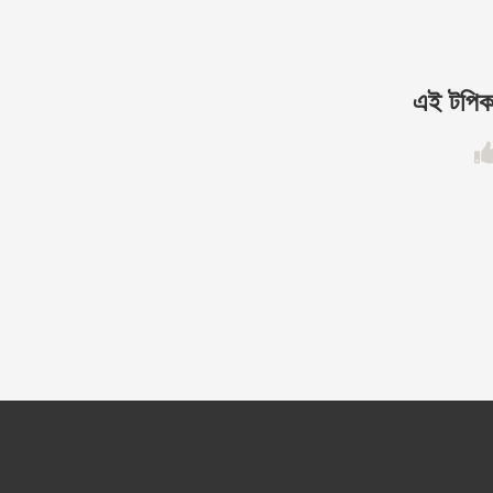
এই টপিকট