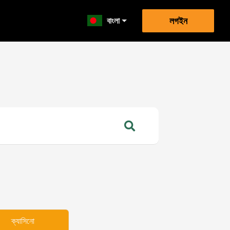
বাংলা
লগইন
ক্যাসিনো