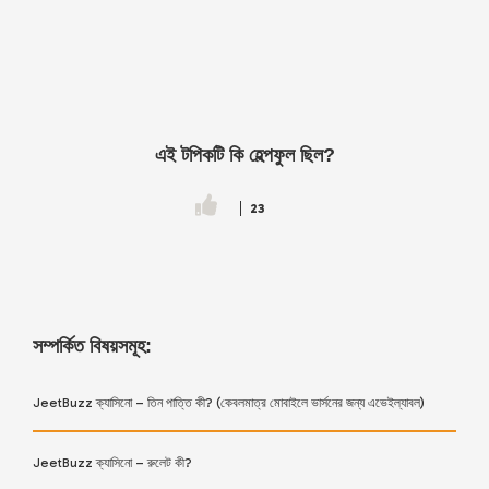
এই টপিকটি কি হেল্পফুল ছিল?
23
সম্পর্কিত বিষয়সমূহ:
JeetBuzz ক্যাসিনো – তিন পাত্তি কী? (কেবলমাত্র মোবাইলে ভার্সনের জন্য এভেইল্যাবল)
JeetBuzz ক্যাসিনো – রুলেট কী?