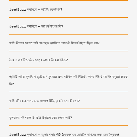
JeetBuzz ক্যাসিনো – লাইটিং রুলেট কী?
JeetBuzz ক্যাসিনো – ড্রাগন টাইগার কি?
আমি কীভাবে জানতে পারি যে লাইভ ক্যাসিনো গেমগুলি রিয়েল টাইমে স্ট্রিম হয়?
ইরর বা তর্ক বিতর্কের ক্ষেত্রে আমার কী করা উচিত?
প্রতিটি লাইভ ক্যাসিনো প্ল্যাটফর্মে ন্যূনতম এবং সর্বাধিক বেট লিমিটে কোনও লিমিটেশন/সীমাবদ্ধতা রয়েছে
কি?
আমি যদি কোন গেম থেকে সংযোগ বিচ্ছিন্ন করি তবে কী হবে?
ভুলভাবে বেট ধরলে কি আমি রিফান্ড/ফেরত পেতে পারি?
JeetBuzz ক্যাসিনো – আন্দার বাহার কী? (কেবলমাত্র মোবাইল ভার্সনের জন্য এভেইল্যাবল)