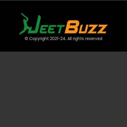
© Copyright 2021-24. All rights reserved
দ্রুত লিঙ্ক
অ্যাকাউন্ট
পেমেন্ট
JeetBuzz টিপস
স্পোর্টস
ক্যাসিনো
স্লট
টেবিল
লটারি
প্রমোশন