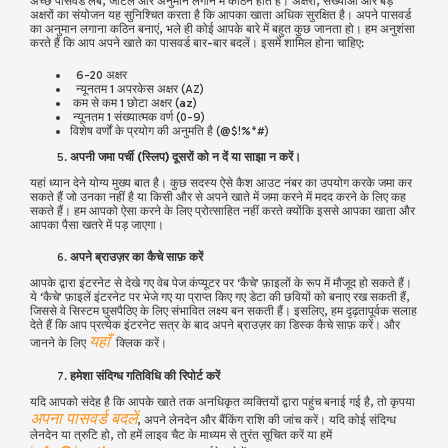
अच्छे पासवर्ड लंबे, जटिल और अनुमान लगाने में कठिन होते हैं। अक्षरों, संख्याओं और बड़े
अक्षरों का संयोजन यह सुनिश्चित करता है कि आपका खाता अधिक सुरक्षित है। अपने पासवर्ड
का अनुमान लगाना कठिन बनाएं, भले ही कोई आपके बारे में बहुत कुछ जानता हो। हम अनुशंसा
करते हैं कि आप अपने खाते का पासवर्ड बार-बार बदलें। इसमें शामिल होना चाहिए:
6-20 अक्षर
न्यूनतम 1 अपरकेस अक्षर (AZ)
कम से कम 1 छोटा अक्षर (az)
न्यूनतम 1 संख्यात्मक वर्ण (0-9)
विशेष वर्णों के प्रयोग की अनुमति है (@$!%*#)
अपनी जमा पर्ची (स्लिप) दूसरों को न दें या साझा न करें।
यहां ध्यान देने योग्य मुख्य बात है। कुछ सदस्य ऐसे कैश आउट नंबर का उपयोग करके जमा कर
सकते हैं जो उनका नहीं है या किसी और से अपने खाते में जमा करने में मदद करने के लिए कह
सकते हैं। हम आपको ऐसा करने के लिए प्रोत्साहित नहीं करते क्योंकि इससे आपका खाता और
आपका पैसा खतरे में पड़ जाएगा।
अपने ब्राउज़र का कैचे साफ़ करें
आपके द्वारा इंटरनेट से देखे गए वेब पेज कंप्यूटर पर ‘कैचे’ फ़ाइलों के रूप में मौजूद हो सकते हैं।
ये ‘कैचे’ फ़ाइलें इंटरनेट पर भेजे गए या प्राप्त किए गए डेटा की छवियों को बनाए रख सकती हैं,
जिससे वे सिस्टम घुसपैठिए के लिए संभावित लक्ष्य बन सकती हैं। इसलिए, हम दृढ़तापूर्वक सलाह
देते हैं कि आप प्रत्येक इंटरनेट सत्र के बाद अपने ब्राउज़र का डिस्क कैचे साफ़ करें। और
यहाँ
जानने के लिए
क्लिक करें।
हमेशा संदिग्ध गतिविधि की रिपोर्ट करें
यदि आपको संदेह है कि आपके खाते तक अनधिकृत व्यक्तियों द्वारा पहुंच बनाई गई है, तो कृपया
अपना पासवर्ड बदलें
, अपने लेनदेन और बैंकिंग राशि की जांच करें। यदि कोई संदिग्ध
लेनदेन या त्रुटि हो, तो हमें लाइव चैट के माध्यम से तुरंत सूचित करें या हमें