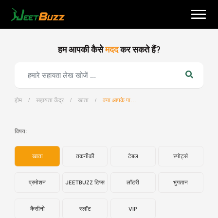
Skip
to
content
हम आपकी कैसे
मदद
कर सकते हैं?
होम
/
सहायता केंद्र
/
खाता
/
क्या आपके पास मेरे व्यक्तिगत डेटा और खाते की जानकारी की सुरक्षा सुनिश्चित करने के बारे में कोई अन्य सुझाव है?
हिन्दी
विषय:
खाता
तकनीकी
टेबल
स्पोर्ट्स
प्रमोशन
JEETBUZZ टिप्स
लॉटरी
भुगतान
कैसीनो
स्लॉट
VIP