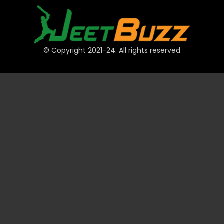
© Copyright 2021-24. All rights reserved
त्वरित लिंक
खाते
भुगतान
JeetBuzz टिप्स
खेल
कैसीनो
स्लॉट
टेबल
लॉटरी
प्रमोशन
तकनीकी