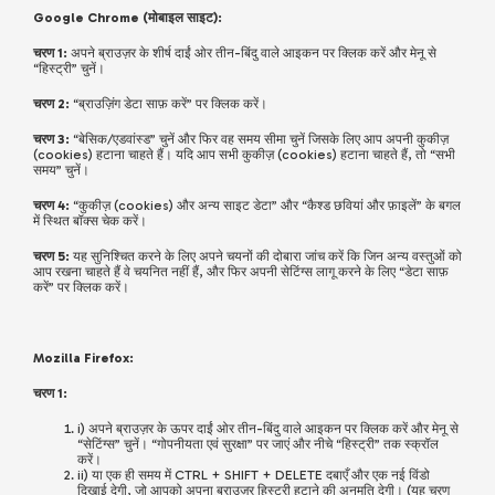
Google Chrome (मोबाइल साइट):
चरण 1:
अपने ब्राउज़र के शीर्ष दाईं ओर तीन-बिंदु वाले आइकन पर क्लिक करें और मेनू से
“हिस्ट्री” चुनें।
चरण 2:
“ब्राउज़िंग डेटा साफ़ करें” पर क्लिक करें।
चरण 3:
“बेसिक/एडवांस्ड” चुनें और फिर वह समय सीमा चुनें जिसके लिए आप अपनी कुकीज़
(cookies) हटाना चाहते हैं। यदि आप सभी कुकीज़ (cookies) हटाना चाहते हैं, तो “सभी
समय” चुनें।
चरण 4:
“कुकीज़ (cookies) और अन्य साइट डेटा” और “कैश्ड छवियां और फ़ाइलें” के बगल
में स्थित बॉक्स चेक करें।
चरण 5:
यह सुनिश्चित करने के लिए अपने चयनों की दोबारा जांच करें कि जिन अन्य वस्तुओं को
आप रखना चाहते हैं वे चयनित नहीं हैं, और फिर अपनी सेटिंग्स लागू करने के लिए “डेटा साफ़
करें” पर क्लिक करें।
Mozilla Firefox:
चरण 1:
i) अपने ब्राउज़र के ऊपर दाईं ओर तीन-बिंदु वाले आइकन पर क्लिक करें और मेनू से
“सेटिंग्स” चुनें। “गोपनीयता एवं सुरक्षा” पर जाएं और नीचे “हिस्ट्री” तक स्क्रॉल
करें।
ii) या एक ही समय में CTRL + SHIFT + DELETE दबाएँ और एक नई विंडो
दिखाई देगी, जो आपको अपना ब्राउज़र हिस्ट्री हटाने की अनुमति देगी। (यह चरण