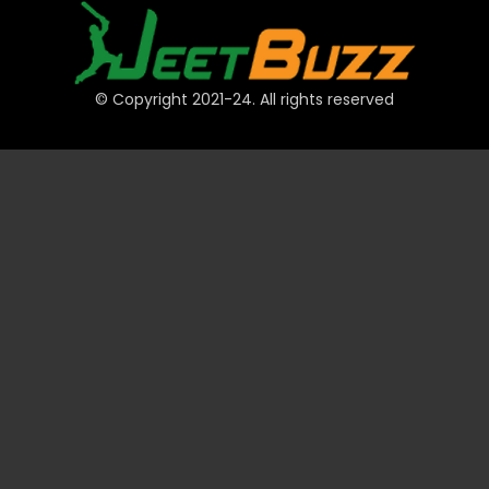
© Copyright 2021-24. All rights reserved
त्वरित लिंक
खाते
भुगतान
JeetBuzz टिप्स
खेल
कैसीनो
स्लॉट
टेबल
लॉटरी
प्रमोशन
तकनीकी