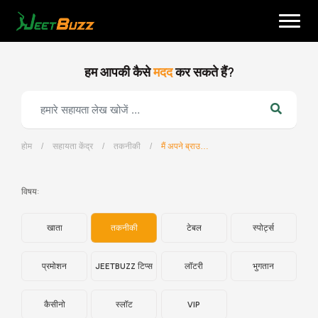
Skip
to
content
हम आपकी कैसे
मदद
कर सकते हैं?
होम
/
सहायता केंद्र
/
तकनीकी
/
मैं अपने ब्राउज़र कुकीज़ (cookies) /कैचे (cache) को कैसे हटाऊं?
हिन्दी
विषय:
खाता
तकनीकी
टेबल
स्पोर्ट्स
प्रमोशन
JEETBUZZ टिप्स
लॉटरी
भुगतान
कैसीनो
स्लॉट
VIP