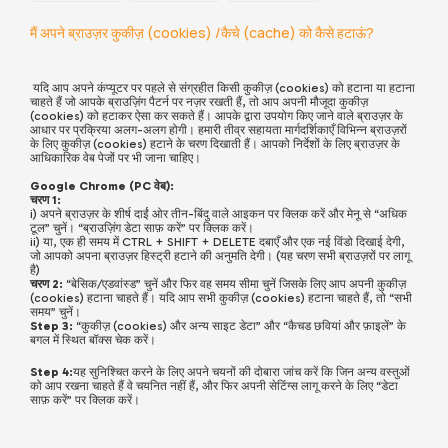
मैं अपने ब्राउज़र कुकीज़ (cookies) /कैचे (cache) को कैसे हटाऊं?
यदि आप अपने कंप्यूटर पर पहले से संग्रहीत किसी कुकीज़ (cookies) को हटाना या हटाना
चाहते हैं जो आपके ब्राउज़िंग पैटर्न पर नज़र रखती हैं, तो आप अपनी मौजूदा कुकीज़
(cookies) को हटाकर ऐसा कर सकते हैं। आपके द्वारा उपयोग किए जाने वाले ब्राउज़र के
आधार पर प्रक्रिया अलग-अलग होगी। हमारी तीव्र सहायता मार्गदर्शिकाएँ विभिन्न ब्राउज़रों
के लिए कुकीज़ (cookies) हटाने के चरण दिखाती हैं। आपको निर्देशों के लिए ब्राउज़र के
आधिकारिक वेब पेजों पर भी जाना चाहिए।
Google Chrome (PC वेब):
चरण 1:
i) अपने ब्राउज़र के शीर्ष दाईं ओर तीन-बिंदु वाले आइकन पर क्लिक करें और मेनू से “अधिक
टूल” चुनें। “ब्राउज़िंग डेटा साफ़ करें” पर क्लिक करें।
ii) या, एक ही समय में CTRL + SHIFT + DELETE दबाएँ और एक नई विंडो दिखाई देगी,
जो आपको अपना ब्राउज़र हिस्ट्री हटाने की अनुमति देगी। (यह चरण सभी ब्राउज़रों पर लागू
है)
चरण 2:
“बेसिक/एडवांस्ड” चुनें और फिर वह समय सीमा चुनें जिसके लिए आप अपनी कुकीज़
(cookies) हटाना चाहते हैं। यदि आप सभी कुकीज़ (cookies) हटाना चाहते हैं, तो “सभी
समय” चुनें।
Step 3:
“कुकीज़ (cookies) और अन्य साइट डेटा” और “कैचड छवियां और फ़ाइलें” के
बगल में स्थित बॉक्स चेक करें।
Step 4:
यह सुनिश्चित करने के लिए अपने चयनों की दोबारा जांच करें कि जिन अन्य वस्तुओं
को आप रखना चाहते हैं वे चयनित नहीं हैं, और फिर अपनी सेटिंग्स लागू करने के लिए “डेटा
साफ़ करें” पर क्लिक करें।