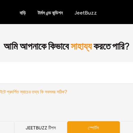
বাড়ি
টার্মস এন্ড কন্ডিশন
JeetBuzz
আমি আপনাকে কিভাবে
সাহায্য
করতে পারি?
টে প্রদর্শিত ম্যাচের তথ্য কি সবসময় সঠিক?
JEETBUZZ টিপস
স্পোর্টস