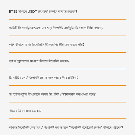
BTSE মাধ্যমে USDT ডিপোজিট কিভাবে ব্যবহার করবেন?
প্রতিটি সিংগেল ট্রানজেকশন এর জন্য ডিপোজিট এমাউন্টের কি কোনও লিমিট রয়েছে?
আমি কীভাবে আমার ডিপোজিট/ উইথড্র হিস্টোরি চেক করতে পারি?
ব্যাংক ট্রান্সফারের মাধ্যমে কীভাবে ডিপোজিট করবেন?
ডিপোজিট ফেল / ডিপোজিট জমা না হলে আমার কী করা উচিত?
সাপ্তাহিক ছুটির দিনগুলোতে আমার ডিপোজিট / উইথড্রয়াল জমা দেওয়া যাবে?
কীভাবে উইথড্রয়াল করবেন?
আপনার ডিপোজিট ফেল হলে / ডিপোজিট জমা না হলে “ডিপোজিট রিকোয়েস্ট ভিডিও” কীভাবে পাঠাবেন?