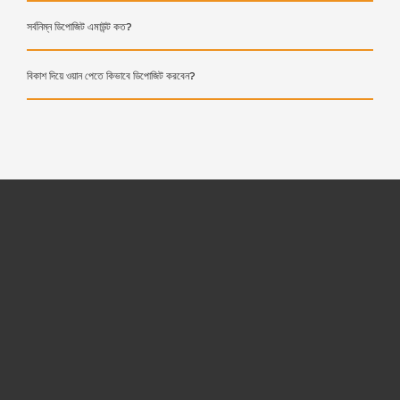
সর্বনিম্ন ডিপোজিট এমাউন্ট কত?
বিকাশ দিয়ে ওয়ান পেতে কিভাবে ডিপোজিট করবেন?