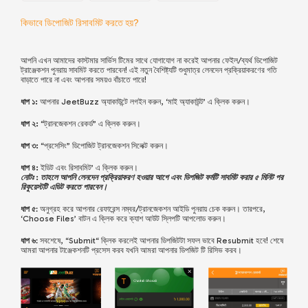
কিভাবে ডিপোজিট রিসাবমিট করতে হয়?
আপনি এখন আমাদের কাস্টমার সার্ভিস টিমের সাথে যোগাযোগ না করেই আপনার ফেইল/ব্যর্থ ডিপোজিট
ট্রাঞ্জেকশন পুনরায় সাবমিট করতে পারবেন! এই নতুন বৈশিষ্ট্যটি শুধুমাত্র লেনদেন প্রক্রিয়াকরণের গতি
বাড়াতে পারে না এবং আপনার সময়ও বাঁচাতে পারে!
ধাপ ১:
আপনার JeetBuzz অ্যাকাউন্টে লগইন করুন, ‘মাই অ্যাকাউন্ট’ এ ক্লিক করুন।
ধাপ ২:
“ট্রানজেকশন রেকর্ড” এ ক্লিক করুন।
ধাপ ৩:
“প্রসেসিং” ডিপোজিট
ট্রানজেকশন
সিলেক্ট করুন।
ধাপ ৪:
ইডিট এবং রিসাবমিট’ এ ক্লিক করুন।
নোটঃ : তাহলে আপনি লেনদেন প্রক্রিয়াকরণ হওয়ার আগে এবং ডিপজিট ফর্মটি সাবমিট করার ৫ মিনিট পর
রিকুয়েস্টটি এডিট করতে পারবেন।
ধাপ ৫
: অনুগ্রহ করে আপনার রেফারেন্স নম্বর/ট্রানজেকশন আইডি পুনরায় চেক করুন। তারপরে,
‘Choose Files’ বাটন এ ক্লিক করে ক্যাশ আউট স্লিপটি আপলোড করুন।
ধাপ ৬
: সবশেষে, “Submit“ ক্লিক করলেই আপনার ডিপজিটটা সফল ভাবে Resubmit হবে! শেষে
আমরা আপনার টাঞ্জেকশনটি প্রসেস করব যখনি আমরা আপনার ডিপজিট টি রিসিভ করব।