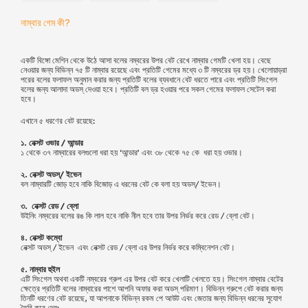
নাম্বার গেম কী?
একটি বিঙ্গো মেশিন থেকে উঠে আসা বলের নম্বরের উপর বেট রেখে নাম্বার গেমটি খেলা হয়। বেছে
নেওয়ার জন্য বিভিন্ন ৭৫ টি নাম্বার রয়েছে এবং প্রতিটি গেমের মধ্যে ৩ টি নম্বরের ড্র হয়। খেলোয়াড়রা
পরের বলের ফলাফল অনুমান করার জন্য প্রতিটি বলের ব্যবধানে বেট ধরতে পারে এবং প্রতিটি সিংগেল
বলের জন্য আলাদা অডস্‌ দেওয়া হবে। প্রতিটি বল ড্র হওয়ার পরে সকল গেমের ফলাফল সেটেল করা
হবে।
এখানে ৫ ধরণের বেট রয়েছে:
১. নেক্সট ওভার / আন্ডার
১ থেকে ৩৭ নাম্বারের বলগুলো ধরা হয় ‘আন্ডার’ এবং ৩৮ থেকে ৭৫ কে ধরা হয় ওভার।
২. নেক্সট অডস্‌/ ইভেন
বল নাম্বারটি জোড় হবে নাকি বিজোড় এ ধরনের বেট কে বলা হয় অডস্‌/ ইভেন।
৩. নেক্সট রেড / ব্লো
উইনিং নম্বরের বলের রঙ কি লাল হবে নাকি নীল হবে তার উপর নির্ভর করে রেড / ব্লো বেট।
৪. নেক্সট কম্বো
নেক্সট অডস্‌ / ইভেন এবং নেক্সট রেড / ব্লো এর উপর নির্ভর করে কম্বিনেশন বেট।
৫. নাম্বার হুইল
এটি সিংগেল অথবা একটি নম্বরের গ্রুপ এর উপর বেট করে খেলাটি খেলতে হয়। সিংগেল নাম্বার বেটের
ক্ষেত্রে প্রতিটি বলের নাম্বারের পাশে আপনি অফার করা অডস্‌ পরিমাণ। বিভিন্ন গ্রুপে বেট করার জন্য
তিনটি ধরণের বেট রয়েছে, যা আপনাকে বিভিন্ন রকম পে আউট এবং জেতার জন্য বিভিন্ন ধরনের সুযোগ