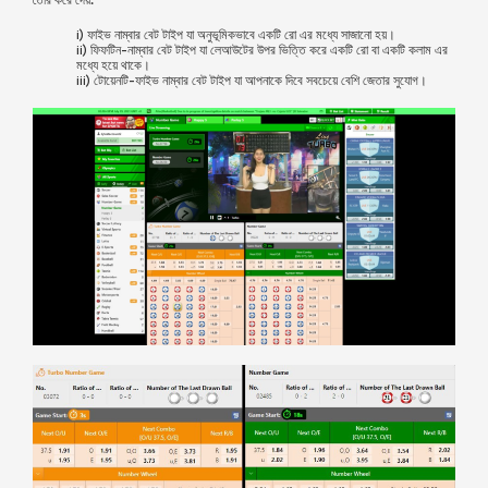
তৈরি করে দেয়:
i) ফাইভ নাম্বার বেট টাইপ যা অনুভূমিকভাবে একটি রো এর মধ্যে সাজানো হয়।
ii) ফিফটিন-নাম্বার বেট টাইপ যা লেআউটের উপর ভিত্তি করে একটি রো বা একটি কলাম এর
মধ্যে হয়ে থাকে।
iii) টোয়েনটি-ফাইভ নাম্বার বেট টাইপ যা আপনাকে দিবে সবচেয়ে বেশি জেতার সুযোগ।