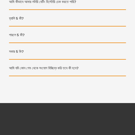
আমি কীভাবে আমার লটারি বেটিং হিস্টোরি চেক করতে পারি?
হ্যাপি 5 কী?
পারলে 5 কী?
সকার 5 কি?
আমি যদি কোন গেম থেকে সংযোগ বিচ্ছিন্ন করি তবে কী হবে?