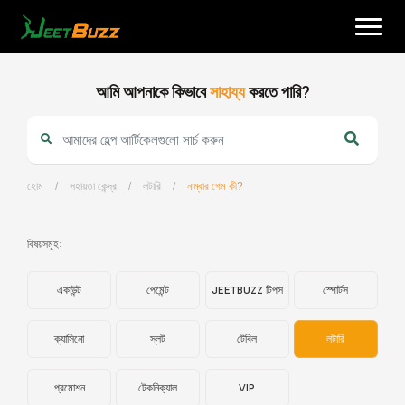
Skip
to
content
আমি আপনাকে কিভাবে
সাহায্য
করতে পারি?
হোম
/
সহায়তা কেন্দ্র
/
লটারি
/
নাম্বার গেম কী?
বাংলা
বিষয়সমূহ:
একাউন্ট
পেমেন্ট
JEETBUZZ টিপস
স্পোর্টস
ক্যাসিনো
স্লট
টেবিল
লটারি
প্রমোশন
টেকনিক্যাল
VIP