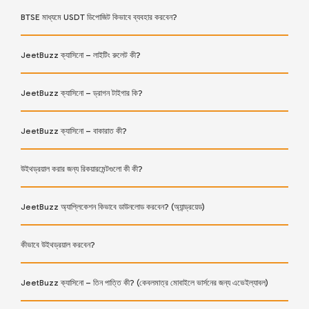
BTSE মাধ্যমে USDT ডিপোজিট কিভাবে ব্যবহার করবেন?
JeetBuzz ক্যাসিনো – লাইটিং রুলেট কী?
JeetBuzz ক্যাসিনো – ড্রাগন টাইগার কি?
JeetBuzz ক্যাসিনো – বাকারাত কী?
উইথড্রয়াল করার জন্য রিকয়ারমেন্টগুলো কী কী?
JeetBuzz অ্যাপ্লিকেশন কিভাবে ডাউনলোড করবেন? (অ্যান্ড্রয়েড)
কীভাবে উইথড্রয়াল করবেন?
JeetBuzz ক্যাসিনো – তিন পাত্তি কী? (কেবলমাত্র মোবাইলে ভার্সনের জন্য এভেইল্যাবল)