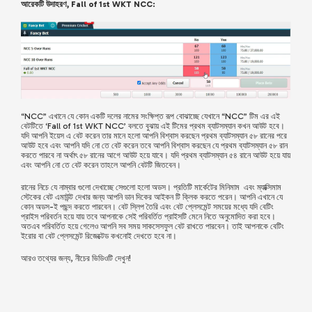
আরেকটি উদাহরণ, Fall of 1st WKT NCC:
“NCC” এখানে যে কোন একটি দলের নামের সংক্ষিপ্ত রূপ বোঝাচ্ছে যেখানে “NCC” টিম এর এই
বেটটিতে ‘Fall of 1st WKT NCC’ বলতে বুঝায় এই টিমের প্রথম ব্যাটসম্যান কখন আউট হবে।
যদি আপনি ইয়েস এ বেট করেন তার মানে হলো আপনি বিশ্বাস করছেন প্রথম ব্যাটসম্যান ৫৮ রানের পরে
আউট হবে এবং আপনি যদি নো তে বেট করেন তবে আপনি বিশ্বাস করছেন যে প্রথম ব্যাটসম্যান ৫৮ রান
করতে পারবে না অর্থাৎ ৫৮ রানের আগে আউট হয়ে যাবে। যদি প্রথম ব্যাটসম্যান ৫৪ রানে আউট হয়ে যায়
এবং আপনি নো তে বেট করেন তাহলে আপনি বেটটি জিতবেন।
রানের নিচে যে নাম্বার গুলো দেখাচ্ছে সেগুলো হলো অডস। প্রতিটি মার্কেটের মিনিমাম এবং ম্যাক্সিমাম
স্টেকের বেট এমাউন্ট দেখার জন্য আপনি ডান দিকের আইকন টি ক্লিক করতে পরেন। আপনি এখানে যে
কোন অডস-ই পছন্দ করতে পারবেন। বেট স্লিপ তৈরি এবং বেট প্লেসমেন্ট সময়ের মধ্যে যদি বেটিং
প্রাইস পরিবর্তন হয়ে যায় তবে আপনাকে সেই পরিবর্তিত প্রাইসটি মেনে নিতে অনুমোদিত করা হবে।
অতএব পরিবর্তিত হয়ে গেলেও আপনি সব সময় সাকসেসফুল বেট রাখতে পারবেন। তাই আপনাকে বেটিং
ইরোর বা বেট প্লেসমেন্ট রিজেক্টেড কখনোই দেখতে হবে না।
আরও তথ্যের জন্য, নীচের ভিডিওটি দেখুন!