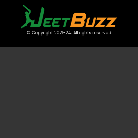
© Copyright 2021-24. All rights reserved
দ্রুত লিঙ্ক
অ্যাকাউন্ট
পেমেন্ট
JeetBuzz টিপস
স্পোর্টস
ক্যাসিনো
স্লট
টেবিল
লটারি
প্রমোশন
টেকনিক্যাল