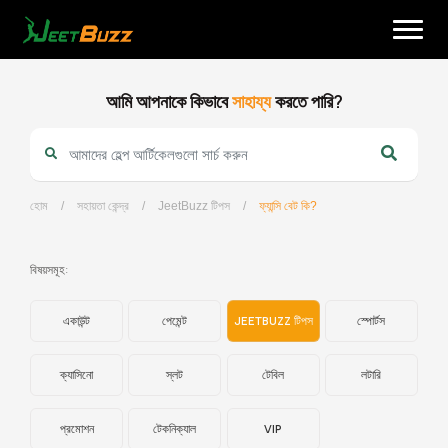
Skip
to
content
আমি আপনাকে কিভাবে
সাহায্য
করতে পারি?
হোম
/
সহায়তা কেন্দ্র
/
JeetBuzz টিপস
/
ফ্যান্সি বেট কি?
বাংলা
বিষয়সমূহ:
একাউন্ট
পেমেন্ট
JEETBUZZ টিপস
স্পোর্টস
ক্যাসিনো
স্লট
টেবিল
লটারি
প্রমোশন
টেকনিক্যাল
VIP