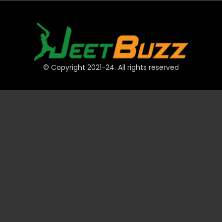
© Copyright 2021-24. All rights reserved
দ্রুত লিঙ্ক
অ্যাকাউন্ট
পেমেন্ট
JeetBuzz টিপস
স্পোর্টস
ক্যাসিনো
স্লট
টেবিল
লটারি
প্রমোশন