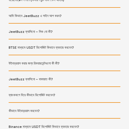
বায়োমেট্রিক্স লগইন (ফিঙ্গার প্রিন্ট এবং ফেস আইডি)
আমি কিভাবে JeetBuzz এ সাইন আপ করব?
JeetBuzz ক্যাসিনো – সিক বো কী?
BTSE মাধ্যমে USDT ডিপোজিট কিভাবে ব্যবহার করবেন?
উইথড্রয়াল করার জন্য রিকয়ারমেন্টগুলো কী কী?
JeetBuzz ক্যাসিনো – বাকারাত কী?
ব্যাংককপে দিয়ে কীভাবে ডিপোজিট করবেন?
কীভাবে উইথড্রয়াল করবেন?
Binance মাধ্যমে USDT ডিপোজিট কিভাবে ব্যবহার করবেন?