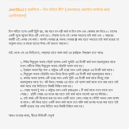
JeetBuzz ক্যাসিনো – তিন পাত্তি কী? (কেবলমাত্র মোবাইলে ভার্সনের জন্য
এভেইল্যাবল)
তিন পাত্তি হলো একটি হিন্দি শব্দ, যার মানে হল থ্রী কার্ড বা তিন তাস এবং জোকার বাদ দিয়ে ৫২ তাসের
একটি পুরো বান্ডেল দিয়ে এটি খেলা হয়। টেক্কা হলো এই খেলার সবচেয়ে হাই কার্ড এবং ২ নম্বরের
কার্ডটি এই খেলার লো কার্ড। আপনি প্লেয়ার A অথবা প্লেয়ার B কার হাতে সবচেয়ে হাই কার্ড রয়েছে তা
অনুমান করে যে কারো হাতের উপর বেট রাখতে পারবেন।
হাই থেকে লো এর ভিত্তিতে, সম্ভাব্য হাতে থাকা কার্ড এর র‍্যাঙ্কিং নিম্নরূপ হতে পারেঃ
১. পিউর সিকুয়েন্স অথবা স্ট্রেট ফ্লাশঃ একই স্যুইট এর তিনটি কার্ড যখন ক্রমানুসারে থাকে
তখন সেটিকে পিউর সিকুয়েন্স অথবা স্ট্রেইট ফ্লাশ বলা হয়।
২. ট্রায়াল অথবা থ্রি অফ এ কাইন্ডঃ এটি হচ্ছে যখন একই র‍্যাঙ্ক এর তিনটি কার্ড থাকে।
৩. সিকুয়েন্স অথবা স্ট্রেইটঃ যখন ভিন্ন ভিন্ন স্যুইট এর তিনটি কার্ড ক্রমানুসারে থাকে।
৪. কালার অথবা ফ্লাশঃ এটি হচ্ছে যখন একই সুইট এর তিনটি কার্ড থাকে কিন্তু তারা
ক্রমানুসারে থাকে না। যদি উভয় প্লেয়ার এর হাতে এই ফ্লাশ কার্ড থাকে তবে কার হাতে হাই
কার্ড আছে তার ভিত্তিতে বিজয়ী নির্বাচন করা হয়।
৫. পেয়ার অথবা টু অফ এ কাইন্ডঃ যখন একই র‍্যাঙ্কের ২ টি কার্ড থাকে তখন তাকে বলে
পেয়ার। দুইটি পেয়ার এর মধ্যে যার হাতে হাই কার্ড থাকে তাকেই ধরা হয় উইনার।
৬. হাই কার্ডঃ এটি বিবেচনা করা হয় যখন একটি হাতে কোন পেয়ার বা স্টেইট অথবা কোন ফ্লাস
না থাকে। যদি উভয় হাতে একটি কমন কার্ড থাকে তবে বাকি কার্ড গুলোর মধ্যে কার হাতে হাই
কার্ডটি রয়েছে তার ওপর ভিত্তি করে বিজয়ী নির্বাচন করা হয়।
আরও তথ্যের জন্য, নীচের ভিডিওটি দেখুন!