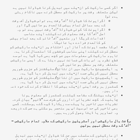
اگر کسی مارکیٹ کو ان-پلے میں تبدیل کرنا شیڈولڈ نہیں ہے
لیکن متعلقہ وقت پر مارکیٹ کو معطل کرنے میں ناکام رہتی
ہے، تو:
اگرایونٹ کا شیڈولڈ ‘آف’
وقت
ہے، تواس شیڈول آف
وقت
کے
بعد مماثل تمام بیٹس کالعدم ہو جائیں گی؛ اور
اگرایونٹ کا کوئی شیڈولڈ ‘آف’
وقت
نہیں ہے، تو وہ
اصل ‘آف’ کا
وقت
معلوم کرنے کیلئے اپنے مناسب
اقدامات کریگا اور متعین ‘آف’ ٹائم کے بعد تمام بیٹس
کو کالعدم قرادے دیا جائیگا۔
اس کا مقصد ایونٹ کے آغاز اور اختتام پر ان-پلے مارکیٹس کو
معطل کرنے کیلئے اپنی مناسب کوششوں کا استعمال کرنا ہے۔
تاہم، مارکیٹ کی معلومات میں جو کچھ بھی کہا گیا ہے اس سے
قطع نظر، یہ اس بات کی ضمانت نہیں دیتا ہے کہ ایسی مارکیٹس
متعلقہ وقت پر معطل ہو جائیں گی۔
یہ ایکسچینج مارکیٹ میں ان نتائج/ سلیکشنز کو جزوی طورپر
معطل نہیں کریگی جسے ان-پلے میں تبدیل کر دیا گیا ہے۔
یہ ایکسچینج مارکیٹ میں ان نتائج/ سلیکشنز کو جزوی طورپر
معطل نہیں کریگی جسے ان-پلے میں تبدیل کر دیا گیا ہے۔
کسٹمرز ہر وقت اپنی ان-پلے بیٹس کا انتظام کرنے کے خود ذمہ
دار ہیں۔
ان-پلے بیٹنگ کے مقاصد کیلئے، کسٹمرز کو معلوم ہونا
چاہئیے کہ کچھ نشریاتی اداروں کی طرف سے “لائیو” بیان کردہ
نشریات میں تاخیر یا پہلے سے ریکارڈ کیے گئے ہوسکتے۔ کسی
بھی تاخیر کی حد اس سیٹ اپ پر منحصر ہو سکتی ہے جس کے ذریعے
وہ تصاویر یا ڈیٹا وصول کررہے ہیں۔
ب) فٹ بال مارکیٹس اور آسٹریلین مارکیٹس کے علاوہ تمام مارکیٹس –
‘آف’ کے وقت معطل نہیں ہوتیں
ان مارکیٹوں کے سلسلے میں جن کا شیڈول ان-پلے میں تبدیل
کیا جانا ہے، اس کا مقصد ‘آف’ کے وقت اس طرح کی مارکیٹس کو