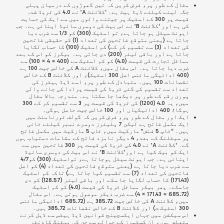
مثال کے طور پر، فرض کریں کہ تین گھوڑوں کے درمیان پہلی
جگہ لینے کیلئے ڈیڈ ہیٹ ہے۔ ‘کلائنٹ A’ نے 4.0 کی ٹریڈ شدہ
قیمت پر 300 کے اسٹیک پر جیتنے والوں میں سے ایک کی حمایت
کی ہے اور ‘کلائنٹ B’ نے اس بیٹ کی دوسری سائیڈ اپنائی ہے۔ جب
ایونٹ سیٹل ہو جاتا ہے، تو اسٹیک (300) کو 1/3 سے ضرب دیا
جاتا ہے (یعنی متوقع فاتحین کی تعداد (1) کو حقیقی فاتحین
کی تعداد (3) سے تقسیم کر کے) کم اسٹیک (100) کا حساب لگایا
جاتا ہے اور باقی لیئر (200) دی جاتی ہے۔
بیکرز کو اس کے بعد
مماثل تجارت کی قیمت (4.0) کو کم اسٹیک سے (400 = 4 × 100) سے
ضرب دیا جاتا ہے۔ اس مثال میں، کلائنٹ A کی خالص جیت 100 ہے
(400 ادائیگی مائنس اصل 300 اسٹیک)، اور کلائنٹ B کے خالص
نقصانات 100 ہیں۔ متبادل کے طور پر، اسے ڈیڈ ہیٹرز کی
تعداد سے تقسیم کی گئی ٹریڈ کی قیمت پرادا کی جانے والی
پوری رقم کے طور پر دیکھا جا سکتا ہے۔ مندرجہ بالا مثال
میں،
یہ 4.0 (1200) کی ٹریڈ کی قیمت پر 3 سے تقسیم کر کے 300
ہوگا؛ 400 ادائیگیاں اور 100 خالص جیت حاصل ہوگی۔
ایک اور مثال کے طور پر، فرض کریں کہ گولف ٹورنامنٹ میں
ایک مکمل فاتح ہے لیکن 7 پلیئرز دوسرے نمبر کیلئے ٹائی
ہیں۔ “ٹاپ 5 فنش” مارکیٹ میں، ٹاپ 5 مارکیٹ میں مکمل فاتح
پر سیٹلنگ کے بعد، 4 دیگر نامزد فاتح کے مقامات دستیاب ہوں
گے۔ ‘کلائنٹ A’ نے 4.0 کی ٹریڈ کی قیمت پر 300 فاتحین میں سے
ایک کو بیک کیا ہے اور’کلائنٹ B’ نے
اس بیٹ کی دوسری سائیڈ
اپنائی
ہے۔ جب ایونٹ سیٹل ہوجاتا ہے، تواسٹیک (300) کو4/7
سے ضرب دیا جاتا ہے (یعنی متوقع فاتحین کی تعداد (4) کو اصل
فاتحین کی تعداد (7) سے تقسیم کیا جاتا ہے) تاکہ کم اسٹیک
(171.43) کا حساب لگایا جا سکے اور باقی لیئر (128.57) کو دی
جاسکے۔ پھر بیکر مماثل ٹریڈ کی قیمت (4.0) کو کم اسٹیک
(685.72 = 171.43 × 4)
سے ضرب دیکر موصول ہوتی ہے۔ اس مثال
میں، کلائنٹ A کی خالص جیت 385.72 ہے (685.72 ادائیگی مائنس
300 اسٹیک ت) اور کلائنٹ B کے خالص نقصانات 385.72 ہیں۔
اس سیکشن میں جہاں ایکسچینج قوانین ڈیڈ ہیٹس سے ڈیل کرنے
متعلق ہوں، ان کسٹمرز کے حوالے سے جن کی بیٹنگ کاؤنٹر