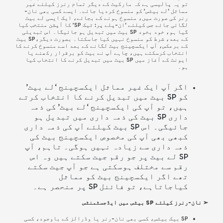
تو یہ پالیسی ہے کہ مارکیٹ کے دیگر تمام رنرز کیلئے غیر
مماثل ‘لے بیٹس’ کو منسوخ کردیا جائے۔ ایسے کسی بھی نان-
رنر کی صورت میں، منسوخ ہونے کے بجائے، ایک ایسی لے بیٹ
لگائی جائے جس کیلئے ‘ان-پلے پر: ٹیک SP’ کا آپشن منتخب کیا
گیا ہو، خود بخود SP بیٹ میں تبدیل ہو جائیگا۔ اس تبدیلی
کے بعد، شرط کو منسوخ نہیں کیا جاسکتا۔ بصورت دیگر،SP بیٹ
کے برعکس، آپ ایکسچینج بیٹ لگانے کے بعد اسے منسوخ کرنے کا
انتخاب کرسکتے ہیں، چاہے آپ نے بیٹ کو برقرار رکھنے یا
ایونٹ کے آغاز میں SP بیٹ میں تبدیل کرنے کا انتخاب کیا
ہو۔
اگر آپ ایک غیر مماثل ایکسچینج ‘لے بیٹ’
کو SP بیٹ میں تبدیل کرنے کا انتخاب کرتے
ہیں، تو آپ کی ایکسچینج ‘لے بیٹ’ کی ذمہ
داری SP بیٹ کی ذمہ داری میں تبدیل ہو
جائیگی۔ اس SP بیٹ کیلئے آپ کی ذمہ داری
کبھی بھی آپ کی مخصوص ایکسچینج بیٹ کی
ذمہ داری سے زیادہ نہیں ہوگی۔ تاہم، آپ
SP لے بیٹ پر جو رقم جیت سکتے ہیں وہ اس
رقم سے مختلف ہوسکتی ہے جو آپ جیت سکتے
تھے اگر ایکسچینج بیٹ کو مماثل
کیاجاتاہے، تو فائنل SP پر منحصر ہے۔
➢ نان-رنرز کیلئے SP بیٹس میں ایڈجسٹمنٹس
SP بیک بیٹس، کسی بھی نان-رنر یا وڈرالز کے باوجود، کسی