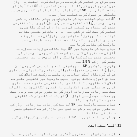
بھی موقع پر کسٹمر کی طرف سے درخواست کردہ اسٹیک یا اوڈز
میں ترمیم نہیں کریگا۔ تاہم، جن کسٹمرز نےSP لمٹ آپشن کو
منتخب کیا ہے وہ SP کی کم ازکم اوڈز کو کم کرسکتے ہیں جو وہ
سلیکشن پر قبول کرنے کیلئے تیار ہیں۔
SP لے بیٹس کیلئے جیت کی مارکیٹس پر بیٹس لگانا، یہ کسی
بھی نان-رنر(ز) کے تخفیفی عنصر (عوامل) اور رنر کے تخفیفی
عنصر کی بنیاد پر کسٹمر کی ذمہ داری کو کم کریگا جس پر
کسٹمر کی بیٹ لگائی گئی ہے۔ یہ اس بات کو یقینی بنانے
کیلئے ہے کہ بیکرز ‘اسٹیکس اور لیئرز’ کی ذمہ داری کے
درمیان توازن رنر کے ہٹائے جانے کے بعد نظرثانی شدہ
مارکیٹ کی عکاسی کرتا ہے۔
جہاں جیت کی مارکیٹ میں SP بیٹ لگانے کی زیادہ سے زیادہ
آڈز کی حد مقرر کی گئی ہے، اس حد کو کسی بھی نان-رنر کی
تخفیفی عنصر سے کم کیا جائیگا، اگر نان-رنر میں تخفیفی
عنصر کم از کم %2.5 ہے۔
پلیس مارکیٹ پر SP لے بیٹس کیلئے، یہ اب بھی کسی بھی نان-
رنر(ز) کے تخفیفی عنصر(عناصر) کی بنیاد پرکسٹمرکی ذمہ داری
کو کم کردیگا، لیکن حساب سازی پلیس مارکیٹ کے اطلاق کے
مطابق تھوڑی مختلف ہوگی۔ پلیس مارکیٹ میں تخفیفی عنصر کے
اطلاق کے مطابق، ہٹائے گئے رنرکے تخفیفی عنصر سے ذمہ داری
کم ہو جائیگی۔ ج
ہاں ایک پلیس مارکیٹ پر
لگائی جانے والی
لے
بیٹ میں زیادہ سے زیادہ اوڈز کی حد مقرر ہوتی ہے، وہاں بیٹ
پر ممکنہ جیت (یعنی اوڈز
–
1) کو ہٹائے گئے رنر کے تخفیفی
عنصر سے کم کیا جائیگا۔
جہاں پلیس مارکیٹ میں SP لے بیٹ کی زیادہ سے زیادہ اوڈز کی
حد مقرر ہوتی ہےاس کو حد کسی بھی نان-رنر کے تخفیفی عنصر
سے کم کیا جائے گا۔
جب کوئی نان-رنر ہوتو SP لے بیٹس منسوخ نہیں کی جائیں گی۔
‘کِیپ’ بیٹس آپشن
ان مارکیٹس کیلئے جنہیں ‘آف’ پر ان-پلے کرنا شیڈول ہے، ایک