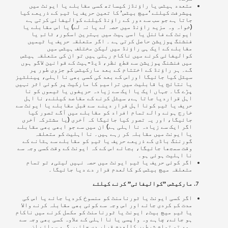
متعدد ہیٹس یا راؤنڈز کیساتھ کسی مقابلے یا ایونٹ میں
پیشرفت کیلئے ‘میچ بیٹس’ کا تعین حریف یا ٹیم کے ذریعے کیا
جاتا ہے جو سب سے دور کے راؤنڈ کیلئے کوالیفائی کرتی ہے
(خواہ وہ مزید راؤنڈ میں حصہ لے یا نہ لے) یا اس مقابلے یا
ایونٹ کے فائنل یا اسی ہیٹ میں بہترین اسکور، ٹائم یا
فنشنگ پوزیشن حاصل کرتی ہے ۔ اگر متعلقہ حریف یا ٹیمیں
مقابلے کے ایک ہی راؤنڈ میں لیکن مختلف ہیٹس میں
کوالیفائی کرنے میں ناکام رہتی ہیں تو ان کی متعلقہ ہیٹس
میں فنشنگ پوزیشن سے قطع نظر، ڈیڈ-ہیٹ کے قوانین لاگو ہوں
گے۔ ہر راؤنڈ کے اختتام کے بعد مارکیٹس کو جزوی طور پر
سیٹل کیا جائیگا اوراس کے بعد کی کسی بھی نا اہلی، پینلٹیز
یا نتائج یا قابلیت میں ترامیم کا مارکیٹ پر کوئی اثر نہیں
پڑے گا۔ جہاں ایک یا ایک سے زیادہ حریفوں یا ٹیموں کو نا
اہل قراردیا جاتا ہے، سیٹل کرنے کے مقاصد کیلئے، نا اہل
حریف یا ٹیم کونا اہل قرار دینے سے قبل مقابلے یا ایونٹ سے
خارج ہونے والے تمام افراد کو مقابلے میں آگے تصور کیا
جائیگا، اور یہ تصور کیا جائیگا کہ آخری (یا مشترکہ آخری
اگر ایک سے زیادہ نا اہلی ہے) ان میں سے جو ابھی بھی مقابلے
یا ایونٹ میں مقابلہ کر رہے ہیں۔ نا اہلیت کو متعلقہ
گورننگ باڈی کے ذریعے حریف یا ٹیم کو مقابلے سے ہٹانے کے
وقت سمجھا جائیگا، بجائے اس کے کہ ایونٹ کے وقت کسی وجہ سے
نا اہلیت ہوئی ہو۔
اگر کوئی
حریف
یا ٹیم ایونٹ میں حصہ نہیں لیتی، تو تمام
متعلقہ میچ بیٹس کو کالعدم قرار دے دیا جائیگا۔
مارکیٹس ”کوالیفائی” کرنے کیلئے
اگر کسی ایونٹ یا ٹورنامنٹ کو منسوخ کردیا جائے یا اس کی
مدت کم کردی جائے اور اس وجہ سے کوئی بھی مقابلہ کرنے والا
یا ٹیم میچ بیٹ، ایونٹ یا ٹورنامنٹ کو مکمل کرنے میں ناکام
ہو جائے، چاہے وہ واپسی یا نا اہلی کے علاوہ کسی بھی وجہ سے
ہو، تو تمام شرطیں کالعدم قرار دی جائیں گی، سوائے ان