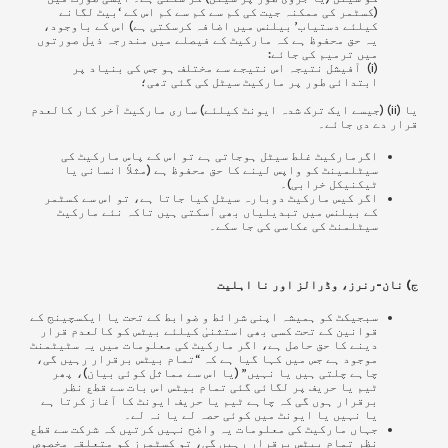
(کسٹمر کی ممکنہ جیت کی کم سے کم سے کم اس کے ‘بیٹ لگانے
کیلئے دستیاب’ بیلنس میں اضافہ کرسکتی ہے) اس کے باوجود،
یہ حق محفوظ ہے کہ مارکیٹ کے فیصلے میں مندرجہ ذیل صورتوں
میں ترمیم کی جائے:
(i) آفیشل نتیجہ اس نتیجے سے مختلف ہو جس کی بنیاد پر
ابتدائی طور پر مارکیٹ سیٹل کی گئی تھی؛
یا (ii) (جیسے ایک ترک شدہ ایونٹ کیلئے) ساری مارکیٹ آخر کار کالعدم
قرار دے دی جائے۔
اگرمارکیٹ غلط سیٹل ہوجاتی ہے تو اس کے پاس مارکیٹ کی
سیٹلمینٹ کو واپس لینے کا حق محفوظ ہے (مثلاََ انسانی یا
ٹیکنیکل خرابی)۔
اگر کیس مارکیٹ دوبارہ سیٹل کیا جاتا ہے، تو اس سے کسٹمر
کے بیلنس میں تبدیلیاں بھی آسکتی ہیں تاکہ نئے مارکیٹ
سیٹلمنٹ کی عکاسی کی جا سکے۔
ج) نان-رنرز، وڈرالز اور نا اہلیت
سبجیکٹ کو ہمیشہ اپنی شرائط و ضوابط کے تحت یا ایکسچینج کے
قوانین کے تحت کسی بھی استثنیٰ کیلئے بیٹس کو کالعدم قرار
دینے کا حق حاصل ہے، اگر مارکیٹ کی معلومات میں یہ سٹیٹمنٹ
موجود ہے جس میں کہا گیا ہے کہ “تمام بیٹس برقرار رہیں گی،
چاہے چلتی ہیں یا نہیں” (یا اس سے مماثل کوئی بیان)، پھر
ٹیم یا حریف پر لگائی گئی تمام بیٹس اس بات سے قطع نظر
برقرار ہوں گی کہ چاہے ٹیم یا حریف
ایونٹ کا
آغاز کرتا ہے
یا نہیں یا ایونٹ میں کوئی حصہ لے یا نہ لے۔
جہاں مارکیٹ کی معلومات یہ واضح نہیں کرتیں کہ شرکت سے قطع
نظر تمام بیٹس برقرار رہیں گی، تو کسٹمرز کو متعلقہ مخصوص