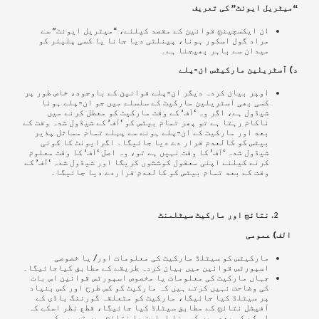
“میٹریل ایونٹ” کی تعریف
ان ایکسچینج قوانین کے مقصد کیلئے،
“میٹریل ایونٹ” سے
مراد گول اسکور ہونا، پینلٹی دیا جانا یا کسی پلیئر کو
میدان سے باہر بھیجنا ہے۔
د) آسٹریلین مارکیٹس ان-پلے
اوپر بیان کردہ دیگر ان-پلے قوانین کے باوجود، خاص طور پر
کسی بھی آسٹریلین مارکیٹ کے سلسلے میں جو ان-پلے ہونا
شیڈول ہے، اگر وہ ‘آف’ کے وقت مارکیٹ کو معطل کرنے میں
ناکام رہتا ہے تو پھر تمام بیٹس کو ‘آف’ کے شیڈول شدہ وقت کے
بعد اور مارکیٹ کے ان-پلے ہونے سے پہلے تمام مماثل پذیر
بیٹس کو کالعدم قرار دے دیا جائیگا۔ اگرایونٹ کا کوئی
شیڈول شدہ ‘آف’ کا وقت نہیں ہے تو، وہ اصل ‘آف’ کا وقت معلوم
کرنے کیلئے اپنی معقول کوششوں کریگا اور شیڈول شدہ ‘آف’ کے
وقت کے بعد تمام بیٹس کو کالعدم قراردے دیا جائیگا۔
نتائج اور مارکیٹ سیٹلمنٹ
الف) عمومی
مارکیٹس کو سیٹلڈ مارکیٹ کی معلومات اور/ یا خصوصی
اسپورٹس قوانین میں بیان کردہ طریقے کے مطابق کیاجائیگا۔
جہاں مارکیٹ کی معلومات یا مخصوص اسپورٹس قوانین اس بات
کی وضاحت نہیں کرتے ہیں کہ مارکیٹ کو کس طرح اور کس بنیاد
پر سیٹلڈ کیا جائیگا، مارکیٹ کو متعلقہ گورننگ باڈی کے
آفیشل نتائج کے مطابق سیٹلڈ کیا جائیگا، قطع نظر اسکے کہ
اس کے کہ بعد میں کسی نا اہلیت یا نتائج میں ترمیم کی