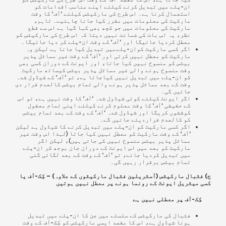
ان-پلے میں تبدیل کرنے کیلئے اپنے مناسب اقدامات کو
استعمال کرنا ہے۔ اس طرح کی مارکیٹس کیلئے ‘آف’ کا وقت
مارکیٹ کی معلومات میں مقرر کیا جانا چاہئیے۔ تاہم،
مارکیٹ کی معلومات میں جو کچھ بھی کہا گیا ہے اس سے قطع
نظر، یہ اس بات کی ضمانت نہیں دیتا کہ اس طرح کی مارکیٹس کو
معطل کردیا جائیگا اور ‘آف’ کے وقت ان-پلے کر دیا جائیگا۔
اگر کسی مارکیٹ کوان-پلےمیں تبدیل کیا جانا ہے لیکن وہ
مارکیٹ کو معطل نہیں کرتی اور ‘آف’ کے وقت غیر مماثل پذیر
بیٹس کو منسوخ نہیں کیا جاتا، اور ایونٹ کے دوران کسی بھی
وقت منسوخ ہونے والی غیر مماثل پذیر بیٹس کیساتھ مارکیٹ
کو ان-پلے میں تبدیل نہیں کیاجاتا ہے، تو ‘آف’ کے شیڈول شدہ
وقت کے بعد مماثل پذیر ہونے والی تمام بیٹس کالعدم قرار دی
جائیں گی۔
اگر
ایونٹ کیلئے کوئی شیڈول شدہ ‘آف’ کا وقت نہیں ہے،
تو اس
کے حقیقی
‘آف’ کا وقت
معلوم کرنے کیلئے اپنی تمام معقول
کوششوں کریگا اور شیڈول شدہ ‘آف’ کے وقت کے بعد تمام بیٹس
کو کالعدم قراردیئے جائیں گے۔
اگر کسی مارکیٹ کو
ان-پلے
میں تبدیل کرنے کا شیڈول ہے لیکن
‘آف’ کے وقت
مارکیٹ کو معطل نہیں کیا جاتا (لہذا اس وقت
غیر
مماثل پذیر
بیٹس منسوخ نہیں کی جاتی ہیں)،
لیکن اگر
مارکیٹ کو بعد میں اس ایونٹ کے دوران جان بوجھ کر ان-پلے
میں تبدیل کردیا جائے، تو ‘آف’ کے وقت کے بعد لگائی گئی
تمام بیٹس برقرار رہیں گی۔
ج) فٹبال مارکیٹس (آسٹریلین فٹبال مارکیٹوں کے علاوہ) – کِک-آف یا
کسی میٹریل ایونٹ کے رونما ہونے پر معطل نہیں ہوتیں
کِک-آف پر معطلی نہیں ہے
فٹبال کی مارکیٹس کے سلسلے میں جن کا ان-پلے میں تبدیل
ہونا شیڈول ہے، اس کا مقصد ایسی مارکیٹس کو کِک-آف کے وقت