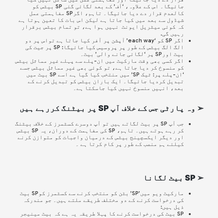
جائیگا۔ اس کے علاوہ، ‘آف’ کے بعد لگائی گئی
SP
بیٹس کو
کالعدم قرار دے دیا جائیگا۔ تاہم، اگر
SP
مفاہمتی عمل
شیڈول سے بعد میں کیا جاتا ہے لیکن اس بات کا تعین ہوتا ہے
کہ کوئی میٹریل ایونٹ نہیں ہوا ہے، تو تمام بیٹس برقرار
رہیں گی.
اگر SP کو ‘each way’ آپشن پر آفر کیا جاتا ہے تواس پر دو
الگ الگ بیٹس کے طور پر پروسیس کیا جائیگا: SP پر جیت کی
بیٹ اورSP پر ‘لگائی جانے والی’ بیٹ۔
اگر کسی بھی وقت مارکیٹ میں ان-پلے سے پہلے غیر مماثل بیٹس
کو منسوخ کر دیا جاتا ہے، تو کوئی بھی غیر مماثل بیٹس جسے
‘ان-پلے پر: ٹیک SP’ میں منتخب کیا گیا ہے اسے SP بیٹ میں
تبدیل کردیا جائیگا۔ ایک باران بیٹس کو تبدیل کرنے کے
بعد، انہیں منسوخ نہیں کیا جاسکتا ہے۔
➢ وہ پارٹی جس کے خلاف آپ SP پر بیٹنگ کررہے ہیں
جب آپ SP پر بیٹ لگاتے ہیں تو آپ دوسرے کسٹمرز کے خلاف بیٹنگ
کر رہے ہوتے ہیں۔ تاہم، SP کی مفاہمت کے دوران، یہ SP بیٹس
اور دیگر ایکسچینج بیٹس کے درمیان واجبات کو متوازن کرنے
کیلئے ہم منصب کے طور پر کام کرتا ہے ۔
➢ SP بیٹ لگانا
مارکیٹ ویو میں’SP’ بٹن کو منتخب کرنے سے کسٹمرز کوSP بیٹ
کی درخواست کرنے کے دو مختلف طریقے ملتے ہیں۔ جو مندرکہ
ذیل ہیں:
SP بیٹ کی درخواست کرنے کا پہلا طریقہ یہ ہے کہ بیٹ مینیجر