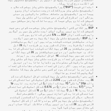
کو الگ سے درج کرنا ہوگا۔
ابتدائی قیمت (“
BSP
“) پرایکسچینج ملٹی پلز بیٹس کے علاوہ،
ایکسچینج ملٹی پلز پروڈکٹ کے ذریعے دستیاب اوڈز وسیع
پیمانے پر ایکسچینج پر متعلقہ سنگلز مارکیٹوں پر مبنی
ہونگی اور اس طرح کی کوئی بھی جیتنے والی ملٹی پل بیٹ
کمیشن کے تابع ہوگی جیسا کہ ویب سائٹ کے چارجز سیکشن میں
بیان گیا ہے۔
BSP پر لگائی گئی ایکسچینج ملٹی پلز بیٹس سے کوئی بھی جیت
کمیشن کے تابع نہیں ہوگی، لیکن ایسے ملٹی پل میں ہر لَیگ پر
واپس کیے گئے اوڈز BSP سے %5 کٹوتی کے تابع ہوں گے۔
ایک BSP ایکسچینج ملٹی پل بیٹ ایک بیٹ ہے جس میں ایک سے
زیادہ سلیکشنز جیتنے کیلئے ہوتے ہیں اور ایک ہی سلیکشنز
کیلئے ایک شرط ہے۔ مثال کے طور پر، ہر طرح سے ایک £2 ڈبل
دونوں سلیکشنز پر £2 کی بیٹ لگانے کیلئے نمائندگی کرتا ہے
تاکہ وہ جیت سکیں اور دونوں سیلیکشنز پر £2 کی بیٹ لگائی
جائے، جس میں بیٹ کیلئے £4 ٹوٹل اسٹیکس ہے۔ ہر ایونٹ
کیلئے جگہوں کی تعداد ہر طرح سے ملٹی پلز بیٹ کو ملٹی پلز
جیت کی مارکیٹ کی معلومات پر دکھایا جاتا ہے اور تبدیل
نہیں ہوتے ہیں۔ اگر رنرز کی تعداد دستیاب مقامات کی تعداد
کے برابر یا اس سے کم ہو، تو کسی بھی ملٹی پل بیٹ کا متعلقہ
لَیگ پلیس کالعدم ہو جائیگا۔
کسی بھی ایکسچینج ملٹی پل بیٹ کیلئے ٹوٹل اسٹیک کم سے کم
£2 ہے۔
مثال کے طور پر، £2.20 کے کل اسٹیک کی نمائندگی کرنے
والے 20p “یانکی” (11 بیٹ کے امتزاج) کی اجازت ہے۔ تاہم، 1p
“ہینز” (57 بیٹ کے امتزاج) جو £0.57 کے کل اسٹیک کی نمائندگی
کرتا ہے یا £1 ڈبل (1 بیٹ کا امتزاج) جو £1 کے کل اسٹیک کی
نمائندگی کرتا ہے کی اجازت نہیں ہوگی۔ انگلش سٹرلنگ
کےعلاوہ دیگر کرنسیوں میں بیٹنگ کرنے والے کسٹمرز کیلئے،
ایکسچینج ملٹی پل بیٹ پر لاگو ہونے والا کم از کم کل اسٹیک
لازمی طورپر £2 کے برابر نہیں ہوگا، حالانکہ اس کا حساب اوپر
کی مثال میں بیان کیا گیا ہے۔
اگر، اپنی صوابدید پر، ان مارکیٹس کا تعین کریگا جو