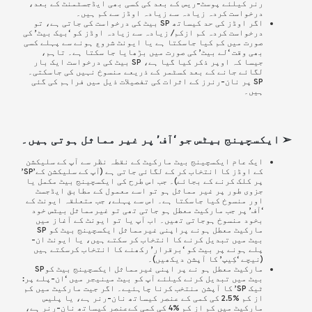
رنر کیلئے پوسٹ-ریس کے بعد کی کسی بھی ایڈجسٹمنٹ کے بعد،
درخواست کردہ زیادہ سے زیادہ اوڈز سے کم ہیں۔
اگر اوڈز کی حد کیساتھ SP بیٹ کی درخواست کی جاتی ہے، تو
درخواست کردہ کم ازکم/ زیادہ سے زیادہ اوڈز کو ‘بیک بیٹ’ کی
صورت میں کم کیا جاسکتا ہے یا ایونٹ شروع ہونے سے پہلے کسی
بھی وقت ‘لے بیٹ’ کی صورت میں بڑھایا جا سکتا ہے۔ تاہم،
جیسا کہ اوپر ذکر کیا گیا ہے، SP بیٹ کی درخواست ایک بار
لگائے جانے کے بعد کسٹمر کے ذریعے منسوخ نہیں کی جاسکتی۔
SP پر نان-رنرز کے اثرات کی تفصیلات ذیل میں فراہم کی گئی
ہیں۔
➢ ایکسچینج بیٹس جو ‘آف’ پر غیر مماثل ہوتی ہیں۔
ایک عام ایکسچینج بیٹ مارکیٹ کے نقطہ نظر سے آپ کے سلیکشن
کے اوڈز کا انتخاب کر کے لگائی جاتی ہے (آپ کے سلیکشن کے’SP’
پر کلک کرنے کے بجائے)۔ جب اس طرح کی ایکسچینج بیٹ مکمل یا
جزوی طور پر غیر مماثل ہو تو اسے معمول کے مطابق ایڈجسٹ
اور منسوخ کیا جاسکتا ہے۔ اس سے پہلے، جب متعلقہ ایونٹ کے
‘آف’ پر جب مارکیٹ معطل ہو جاتی تھی تو غیرمماثل بیٹس خود
بخود منسوخ ہوجاتی تھیں۔ اب آپ یا تو ایونٹ کے آغاز میں
مارکیٹ معطل ہونے پراپنی غیرمماثل ایکسچینج بیٹ کو SP
بیٹ میں تبدیل کرنے کا انتخاب کر سکتے ہیں، یا ایونٹ ان-
پلے ہونے پر بیٹ کو ‘برقرار’ رکھنے کا انتخاب کرسکتے ہیں
(نیچے ‘کِیپ’ کا آپشن دیکھیں)۔
مارکیٹ معطل ہو نے پر اپنی غیرمماثل ایکسچینج بیٹ کوSP
بیٹ میں تبدیل کرنے کیلئے آپ کو بیٹ مینیجر میں ‘ان-پلے پر:
ٹیک SP’ کا آپشن منتخب کرنا چاہئیے۔ اگر جیت مارکیٹ میں کم
از کم %2.5 کی کمی کے عنصر کیساتھ نان-رنر ہے، یا پلیس
مارکیٹ میں کم از کم %4 کی کمی کےعنصر کیساتھ نان-رنر ہے،