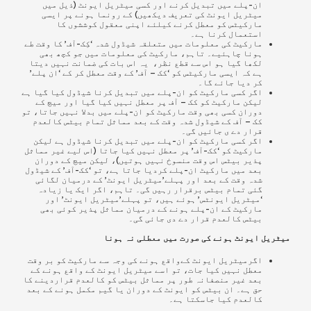
ان-پلے میں تبدیل کرنے اور کسی میٹریل ایونٹ (ذیل میں
میٹریل ایونٹ کی تعریف دیکھیں) کے رونما ہونے پر ایسی
مارکیٹس کو معطل کرنے کیلئے اپنی معقول کوششوں کا
استعمال کرنا ہے۔
مارکیٹ کی معلومات میں متعلقہ شیڈول شدہ ‘کِک-آف’ کا وقت طے
ہونا چاہئیے۔ تاہم، مارکیٹ کی معلومات میں جو کچھ بھی
لکھا گیا ہو اس سے قطع نظر، یہ اس بات کی ضمانت نہیں دیتا
ہے کہ ایسی مارکیٹس کو ‘کک – آف’ کے وقت معطل کر کے ‘ان پلے’
کر دیا جائے گا۔
اگر کسی مارکیٹ کو
ان-پلے
میں تبدیل کرنا شیڈول کیا گیا ہے
لیکن مارکیٹ کو کک – آف پر معطل نہیں کیا گیا اور میچ کے
دوران کسی بھی وقت مارکیٹ کو ان-پلے میں بدلا نہیں جاتا، تو
کک – آف کے شیڈول شدہ وقت کے بعد مماثل تمام بیٹس کالعدم
قرار دے ی جائیں گی۔
اگر کسی مارکیٹ کو
ان-پلے
میں تبدیل کرنا شیڈول ہے لیکن
مارکیٹ کو ‘کک-آف’ پر معطل نہیں کیا جاتا (اس لیے غیر
مماثل
پذیر بیٹس اس وقت منسوخ نہیں ہوتیں)، لیکن میچ کے دوران
بعد میں مارکیٹ ان-پلے کردیا جاتا ہے، تو ‘
کک-آف’ کے شیڈول
شدہ وقت کے بعد اور پہلے’میٹریل ایونٹ’ کے درمیان لگائی
گئی تمام بیٹس برقرار رہیں گی۔ تاہم، اگر ایک یا زیادہ
‘میٹریل ایونٹس’ ہوئے ہیں، تو پہلے’میٹریل ایونٹ’ اور
مارکیٹ کے ان-پلے ہونے کے درمیان مماثل پذیر کوئی بھی
بیٹس کالعدم قرار دے دی جائی گی۔
میٹریل ایونٹ ہونے کی صورت میں معطلی نہ ہونا
اگرمیٹریل ایونٹ کےواقع ہونے کی وجہ سے مارکیٹ کو بر وقت
معطل نہیں کیا جات، تو اسے میٹریل ایونٹ کے واقع ہونے کے
بعد
غیر منصفانہ طور پر
مماثل بیٹس کو کالعدم قراردینے کا
حق ہے۔ ان بیٹس کو ایونٹ کے دوران یا گیم مکمل ہونے کے بعد
کالعدم کیا جاسکتا ہے۔