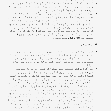
تمام بیٹس کا اطلاق متعلقہ مکمل ‘ریگولر ٹائم’ کے دورانیے
پرہوتا ہے جس میں رکنے کا وقت بھی شامل ہے۔ کوئی اضافی وقت
اور/ یا پینلٹی شوٹ-آؤٹ شامل نہیں ہیں۔
ان قواعد و ضوابط کے اندر مخصوص ‘دنوں’ کے حوالہ جات کا
مطلب مخصوص تعداد میں دنوں کی معیاد ختم ہونے کے بعد مقامی
وقت کے مطابق دن کا اختتام ہوگا۔ مثال کے طور پر، اگر فٹ
بال میچ یکم دسمبر کو شیڈول کیا گیا ہے، تو وہ اصول جو میچ
کو شیڈول کی تکمیل کی تاریخ کے بعد تین دن کے اندر مکمل
کرنے کی اجازت دیتا ہے (اوپر پیراگراف 3 ملاحظہ کریں) اس کا
مطلب یہ ہو گا کہ اس میچ کی مکمل ہونے کی آخری تاریخ 4
دسمبر کو 23.59:59 بجے ہوگی۔
میچ بیٹس
کچھ مارکیٹس میں مختلف قوانین ہوتے ہیں اوریہ مخصوص
اسپورٹس کے قوانین اور/یا مارکیٹ کی معلومات میں درج ہوتے
ہیں۔
تاہم، اگراسپورٹس کے مخصوص قوانین یا مارکیٹ کی
معلومات میں اس پرغور نہیں کیا جاتا تو درج ذیل کا اطلاق
ہوگا۔
وَن-آف ایونٹس کیلئے’میچ بیٹس’ کا تعین حریف یا ٹیم کے
ذریعےایونٹ میں بہترین اسکور، وقت یا فائنل پوزیشن
کیساتھ کیا جاتا ہے۔ اگر میچ بیٹ میں شامل حریفوں یا ٹیموں
میں سے کوئی بھی ایونٹ مکمل نہیں کرتا یا اسکور، وقت یا
فنشنگ پوزیشن رجسٹر نہیں کرتا ہے تو بیٹس اس قت تک کالعدم
ہیں جب تک کہ اسپورٹس کے مخصوص قوانین اور/ یا مارکیٹ کی
معلومات میں بصورت دیگر واضح طور پر بیان نہ کیا گیا ہو۔
کوئی بھی حریف یا ٹیم جو ایونٹ کو مکمل نہیں کر رہی یا میچ
بیٹ ایونٹ میں حصہ لینے کے بعد اسکور، وقت یا فنشنگ پوزیشن
کو رجسٹر نہیں کر رہی تو اسے شکست خوردہ کے طور پر سیٹل کیا
جائیگا بشرطیکہ کم از کم ایک دوسری ٹیم یا حریف اس ایونٹ
کو مکمل کرے یا اسکور، وقت یا فنشنگ پوزیشن کا اندراج
کرے۔