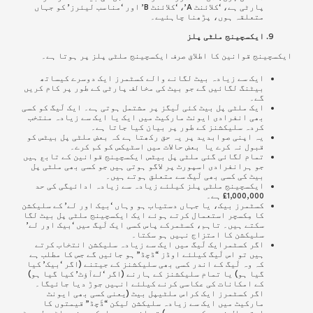
پارٹی ہے، ‘کلائنٹ A’، ‘کلائنٹ B’ اور ‘مناسب لیئرز’ کو جہاں
متعلقہ ہوں، پڑھنا چاہئیے۔
ایکسچینج ملٹی پلز
ایکسچینج قوانین کا اطلاق صرف
ایکسچینج ملٹی پلز پر ہوتا ہے
۔
ایک سے زیادہ بیٹ لگانے والے کسٹمرز ایک دوسرے کیساتھ
بیٹنگ لگائیں گے جو بیٹ کی مخالف پارٹی کے طور پر کام کریں
گے۔
ایک ملٹی پل بیٹ کئی لَیگز پر مشتمل ہوتی ہے۔ ایک لَیگ کو کسی
بھی انفرادی ایونٹ مارکیٹ میں ایک یا ایک سے زیادہ منتخب
کردہ سلیکشنز کے طور پر بیان کیا جاتا ہے۔
یہ اپنی صوابدید پر یہ حق رکھتا ہے کہ بعض ملٹی پل بیٹس کو
قبول نہ کرے یا بعض حالات میں اسٹیکس کو کم کرے۔
تمام لگائی گئی ملٹی پل بیٹس ایکسچینج قوانین کے تابع ہیں
جو ہرانفرادی اسپورٹ پر لاگو ہوتی ہیں جو کسی بھی ملٹی پل
بیٹ کی کسی بھی لَیگ سے متعلق ہوتے ہیں۔
ایکسچینج ملٹی پلز کیلئے زیادہ سے زیادہ ادائیگی کی حد
1,000,000£ ہے۔
کسٹمرز بیک، یا جہاں دستیاب ہو وہاں ‘بیک اور لے’ کے سلیکشن
کا مِکسچر استعمال کرتے ہوئے ایک ایکسچینج ملٹی پل بیٹ لگا
سکتے ہیں۔ تاہم، کسٹمرکے پاس کسی ایک لَیگ میں ‘بیک اور لے’
سلیکشن کا امتزاج نہیں ہو سکتا۔
اگر کسٹمرایک
لَیگ
میں ایک سے زیادہ سلیکشن انتخاب کرتے
ہیں تو اس لَیگ کیلئے اوڈز “ڈچڈ” ہو جائیں گے جس کا مطلب ہے
کہ وہ لَیگ کے اندر کسی بھی سلیکشنز کے جیتنے (اگر ‘بیک’ کیا
گیا ہو) یا تمام سلیکشنز کے ہارنے (اگر ‘لےآؤٹ’ کیا گیا ہو)
کے امکانات کی عکاسی کرنے کیلئے انہیں جوڑ دیا جائیگا۔
اگر کسٹمرز ایک کراس ملٹیپل بیٹ (یعنی کسی بھی ایونٹ
مارکیٹ میں ایک سے زیادہ سلیکشن لیکن “ڈَچڈ” قیمتوں کا
استعمال نہیں کررہے ہیں) تو انہیں ہر ایکسچینج ملٹیپل بیٹ