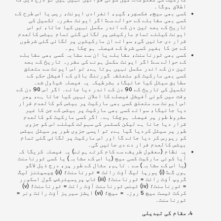
اطلاق ہوگا۔
کسی بھی میچ، فکسچر، گیم، انفرادی ایونٹ، ریس یا اس طرح کے
کسی بھی مقابلے کے حوالے سے: اگر ایونٹ مقررہ تکمیل کی
تاریخ کے بعد تین دن کے اندر مکمل نہیں کیا جاتا، تو اس
ایونٹ کیلئے تمام مارکیٹس پر لگائی گئی تمام بیٹس کالعدم
قرار دی جائیں گی، سوائے ان مارکیٹوں پر لگائی گئی شرطوں
کے جن کا بغیر کسی شرط کے فیصلہ ہو چکا ہو۔
کسی بھی ٹورنامنٹ، مقابلے یا ان سے مشابہ کسی بھی مقابلے
کے حوالے سے: اگر ایونٹ مکمل ہونے کی مقررہ تاریخ کے بعد
تین دن کے اندر مکمل نہیں ہوتا ہے، تو اس ایونٹ سے متعلق
کسی بھی مارکیٹ کو متعلقہ گورننگ باڈی کے آفیشل حکم کے
مطابق سیٹل کیا جائیگا، بشرطیکہ یہ فیصلہ شیڈول شدہ
تکمیل کی تاریخ کے 90 دن کے اندر دیا جائے۔ اگر اس 90 دن کے
وقت میں کوئی آفیشل فیصلے کا اعلان نہیں کیا جاتا ہے، پھر
اس ایونٹ سے متعلق کسی بھی مارکیٹ پر بیٹس کو کالعدم قرار
دیا جائیگا، سوائے کسی بھی مارکیٹ پر بیٹس کے جن کا غیر
مشروط طور پر فیصلہ ہوچکا ہے۔ اگر کسی مارکیٹ کو کالعدم
قرار دیا جانا ہے لیکن کسٹمر کی سہولت کیلئے اس کو جزوی
طور پر سیٹل کردیا گیا ہے، تو ایسی جزوی طور پر سیٹل بیٹس
کو ریورس کر دیا جائے گا اور اس مارکیٹ پر لگائی گئی تمام
بیٹس کالعدم قرار دے دی جائیں گی۔
یہ نظام (معقول طریقے سے کام کرتے ہوئے) یہ فیصلہ کریگا کہ
آیا کوئی مارکیٹ کسی میچ (یا اس کے مشابہ) یا کسی ٹورنامنٹ
(یا اس کے مشابہ) سے ۔ تاہم، مثال کے طور پر، درج ذیل لاگو
ہوں گے: (i) یورپا لیگ آؤٹ رائٹ = ٹورنامنٹ؛ (ii) چیمپئنز لیگ
گروپ آؤٹ رائٹ = ٹورنامنٹ؛ (iii) ٹاپ پریمیئرشپ گول اسکورر
= ٹورنامنٹ؛ (iv) ٹینس ٹورنامنٹ آؤٹ رائٹ = ٹورنامنٹ؛ (v)
کرکٹ ٹیسٹ میچ 5 روزہ = میچ؛ (vi) ایشز سیریز آؤٹ رائٹ ونر =
ٹورنامنٹ۔
مقام کی تبدیلی