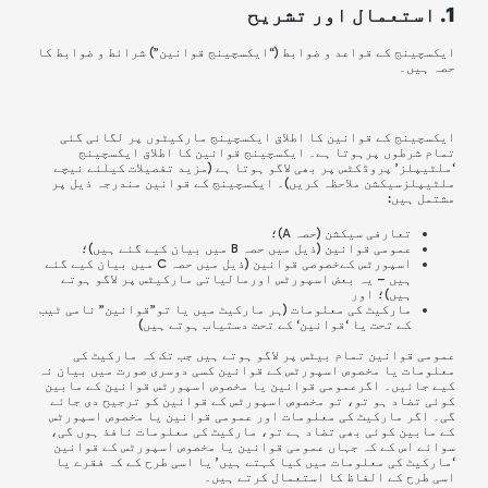
1. استعمال اور تشریح
ایکسچینج کے قواعد و ضوابط (“ایکسچینج قوانین”) شرائط و ضوابط کا
حصہ ہیں۔
ایکسچینج کے قوانین کا اطلاق ایکسچینج مارکیٹوں پر لگائی گئی
تمام شرطوں پرہوتا ہے۔ ایکسچینج قوانین کا اطلاق ایکسچینج
‘ملٹیپلز’ پروڈکٹس پر بھی لاگو ہوتا ہے (مزید تفصیلات کیلئے نیچے
ملٹیپلزسیکشن ملاحظہ کریں)۔ ایکسچینج کے قوانین مندرجہ ذیل پر
مشتمل ہیں:
تعارفی سیکشن (حصہ A)؛
عمومی
قوانین
(ذیل میں حصہ B میں بیان کیے گئے ہیں)؛
اسپورٹس کےخصوصی قوانین
(ذیل میں حصہ C میں بیان کیے گئے
ہیں
–
یہ بعض اسپورٹس اورمالیاتی مارکیٹس پر لاگو ہوتے
ہیں)؛ اور
مارکیٹ کی معلومات (ہر مارکیٹ میں یا تو”
قوانین
” نامی ٹیب
کے تحت یا ‘
قوانین
‘ کے تحت دستیاب ہوتے ہیں)
عمومی قوانین تمام بیٹس پر لاگو ہوتے ہیں جب تک کہ مارکیٹ کی
معلومات یا مخصوص اسپورٹس کے قوانین کسی دوسری صورت میں بیان نہ
کیے جائیں۔ اگرعمومی قوانین یا مخصوص اسپورٹس قوانین کے مابین
کوئی تضاد ہو تو، تو مخصوص اسپورٹس کے قوانین کو ترجیح دی جائے
گی۔ اگر مارکیٹ کی معلومات اور عمومی قوانین یا مخصوص اسپورٹس
کے مابین کوئی بھی تضاد ہے تو، مارکیٹ کی معلومات نافذ ہوں گی،
سوائے اس کے کہ جہاں عمومی
قوانین
یا مخصوص اسپورٹس کے
قوانین
‘مارکیٹ کی معلومات میں کیا کہتے ہیں’ یا اسی طرح کے کہ فقرے یا
اسی طرح کے الفاظ کا استعمال کرتے ہیں۔