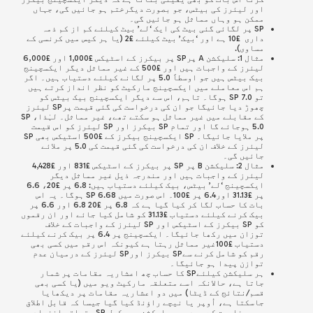
اور لیئرز کی بیٹس، جو بصورت دیگرختم ہو جائیں گی، جہاں
ممکن ہو وہاں مماثل ہو جائیں گی۔
SP پر لگائی گئی بیٹ کی ایک ‘لے’ بیٹ کیلئے کم از کم ذمہ
داری £10 ہے اور ‘بیک’ بیٹ کیلئے £2 (یا ہر کیس میں کرنسی کے
مساوی).
مثال 1: سلیکشن A پرSP پر بیکرز کے اسٹیکس £1,000 اور £6,000
لیئرز کے واجبات ہیں اور £500 کے غیر مماثل دیگر ایکسچینج
بیک بیٹس ہیں جو اوسطاََ 5.0 پر لگانے کیلئے دستیاب ہیں۔ اگر
ہم اس معاملے میں ایکسچینج مارکیٹ کو نظر انداز کرتے ہیں
تو SP 7.0 ہوگا۔ تاہم، اس سے دیگر ایکسچینج بیک بیٹس کو
چھوڑ دیا جائیگا جو ان کی درخواست کی گئی قیمت پرSP لیئرز
کے مقابلے میں غیر مماثل ہو سکتے تھے، غیر مماثل۔ لہٰذا، SP
5.0 ہوجائے گا اور تمام SP بیکرز اور SP لیئرز کو اس قیمت
پر ملایا جائیگا۔ SP ایکسچینج بیکرز کے £500 اسٹیکس بھی SP
لیئرز کے خلاف ان کی درخواست کی گئی قیمت کی 5.0 پر ملائے
جائیں گی۔
مثال 2: سلیکشن B پر SP پر بیکرز کے اسٹیکس £831 اور £4,428
لیئرز کے واجبات ہیں اور مندرجہ ذیل غیر مماثل دیگر
ایکسچینج ‘لے’ بیٹس، بیک کیلئے دستیاب ہیں: 6.8 پر £20، 6.6
پر £31.13 اور6.4 پر £100۔ اس صورت میں SP 6.68 ہوگا۔ یہ اس
بات کا حساب لگا کر کیا گیا ہے کہ 6.8 پر £20 6.8 اور 6.6 پر
بیک کرنے کیلئے دستیاب £31.13 کو شامل کیا جائے اور ان رقموں
کو SP بیکرز کے اسٹیکس اور SP لیئرز کے واجبات کے خلاف
توزان میں رکھا جائیگا۔ ایکسچینج پر 6.4 پر بیک کرنے کیلئے
دستیاب £100غیر مماثل رہتا ہے کیونکہ اس رقم میں کسی بھی
رقم کو شامل کرنے سےSP بیکرز اورSP لیئرز کے درمیان عدم
توازن پیدا ہو جائیگا۔
ہر سلیکشن کیلئےSP کا حساب چھ اعشاریہ مقامات پر شمار
جاتا ہے، حالانکہ اسے متعلقہ مارکیٹ ویو میں (یا کسی بھی
قسم/نتائج کے ڈیٹا) میں دو اعشاریہ مقامات پر دیکھایا
جاسکتا ہے، اُوپر یا نیچے راؤنڈ کیا گیا جیسا کہ قابل اطلاق
ہو۔ مفاہمت کے بعد، ہر سلیکشن پر مکمل SP متعلقہ انفرادی