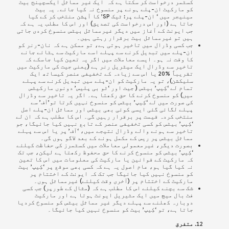
کسٹمر درخواست کر سکتا ہے کہ ایک غیر مماثل ایکسچینج بیٹ
کو مارکیٹ ان-پلے ہونے پر منسوخ نہ کیا جائے۔ یہ بیٹ
مینیجر میں ‘ ان-پلے پر: ٹیک SP’ کا آپشن منتخب کر کے کیا
جاتا ہے (اور اس درخواست کی تصدیق) اور اس کا مطلب یہ ہے کہ
جب ایونٹ کے آغاز میں دیگر غیرمماثل بیٹس منسوخ کردی جاتی
ہیں تو غیرمماثل بیٹ برقرار رہتی ہیں۔
جب کسی وڈرال میں تاخیر ہوتی ہے، تو ممکن ہے کہ نان-رنر کو
ان-پلے میں تبدیل کرنے سے پہلے اسے مارکیٹ سے ہٹائے جانے
کا وقت نہ ہو۔
ایسے معاملات میں اگر یہ تعین کیا جاسکے کہ
تاخیر سے وڈرال ایک میٹریل رنر ہے (یعنی جیت کی مارکیٹ میں
تقریباً %20 یا اس سے زیادہ کے تخفیفی عنصر کیساتھ ایک
سلیکشن)،
تو یہ مارکیٹ کو ان-پلے میں تبدیل کرنے سے پہلے
تمام لے ‘کِیپ’ بیٹس ( جیت اور ‘ٹو بی پلیس’ دونوں مارکیٹس
میں) کو منسوخ کرنے کا حق رکھتا ہے۔ اگر یہ تاخیر سے وڈرال
کی صورت میں لے ‘کِیپ’ بیٹس کو منسوخ نہیں کرتا تو’آف’ سے
پہلے لگائی گئی ایسی کوئی بھی بیٹس اور مماثل ان-پلے اصل
منتخب کردہ قیمت پر برقرار رہیں گی۔ اس کا مطلب ہے کہ ان لے
‘کِیپ’ بیٹس کو کسی تخفیفی عنصر کے تابع نہیں کیا جائیگا، جو
تاخیر سے ہونے والے وڈرال نتیجے میں، ‘آف’ پر یا اس سے پہلے
مماثل بیٹس پر ریس کے مکمل ہونے کے بعد لاگو ہوں گی۔
بصورت دیگر، غیرمعمولی معاملات میں کسٹمرز کی حفاظت کیلئے
‘کِیپ’ بیٹس کو منسوخ کرنے کا حق محفوظ رکھتا ہے لیکن، جب تک
کہ مارکیٹ کے قوانین یا مارکیٹ کی معلومات میں اس کا تعین
نہ کیا گیا ہو، عام اصول یہ ہے کہ کسی بھی موقع پر ‘کِیپ’ بیٹ
کو منسوخ نہیں کیا جائیگا جب تک کہ ایونٹ کے اختتام پر
مارکیٹ کے اختتام پر (آخری وقت کیلئے) غیرمماثل ہوں۔
شک سے بچنے کیلئے اس کا مطلب ہے کہ (مثال کے طورپر) جب کسی
فٹ بال میچ میں ایک مٹیریل ایونٹ ہوتا ہے اور مارکیٹ
دوبارہ کھلنے سے پہلے دیگر غیر مماثل بیٹس کو منسوخ کردیا
جاتا ہے، تو ‘کِیپ’ بیٹ کو منسوخ نہیں کیا جائیگا۔
متفرق