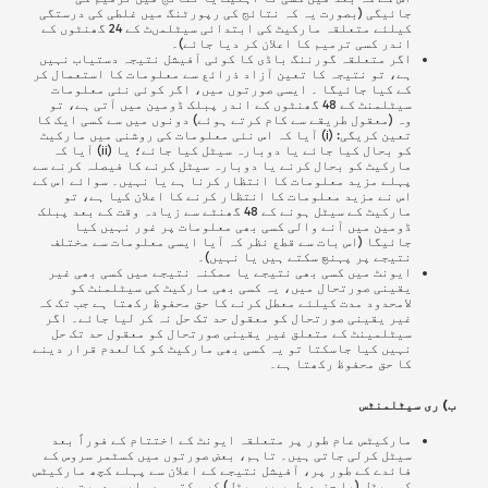
جائیگی (بصورت یہ کہ نتائج کی رپورٹنگ میں غلطی کی درستگی
کیلئے متعلقہ مارکیٹ کی ابتدائی سیٹلمںٹ کے 24 گھنٹوں کے
اندر کسی ترمیم کا اعلان کر دیا جائے)۔
اگر متعلقہ گورننگ باڈی کا کوئی آفیشل نتیجہ دستیاب نہیں
ہے، تو نتیجہ کا تعین آزاد ذرائع سے معلومات کا استعمال کر
کے کیا جائیگا ۔ ایسی صورتوں میں، اگر کوئی نئی معلومات
سیٹلمنٹ کے 48 گھنٹوں کے اندر پبلک ڈومین میں آتی ہے، تو
وہ (معقول طریقے سے کام کرتے ہوئے) دونوں میں سے کسی ایک کا
تعین کریگی: (i) آیا کہ اس نئی معلومات کی روشنی میں مارکیٹ
کو بحال کیا جائے یا دوبارہ سیٹل کیا جائے؛ یا (ii) آیا کہ
مارکیٹ کو بحال کرنے یا دوبارہ سیٹل کرنے کا فیصلہ کرنے سے
پہلے مزید معلومات کا انتظار کرنا ہے یا نہیں۔
سوائے اس کے
اس نے مزید معلومات کا انتظار کرنے کا اعلان کیا ہے، تو
مارکیٹ کے سیٹل ہونے کے 48 گھنٹے سے زیادہ وقت کے بعد پبلک
ڈومین میں آنے والی کسی بھی معلومات پر غور نہیں کیا
جائیگا (اس بات سے قطع نظر کہ آیا ایسی معلومات سے مختلف
نتیجے پر پہنچ سکتے ہیں یا نہیں)۔
ایونٹ میں کسی بھی نتیجے یا ممکنہ نتیجے میں کسی بھی غیر
یقینی صورتحال میں، یہ کسی بھی مارکیٹ کی سیٹلمنٹ کو
لامحدود مدت کیلئے معطل کرنے کا حق محفوظ رکھتا ہے جب تک کہ
غیر یقینی صورتحال کو معقول حد تک حل نہ کر لیا جائے۔ اگر
سیٹلمینٹ کے متعلق غیر یقینی صورتحال کو معقول حد تک حل
نہیں کیا جاسکتا تو یہ کسی بھی مارکیٹ کو کالعدم قرار دینے
کا حق محفوظ رکھتا ہے۔
ب) ری سیٹلمنٹس
مارکیٹس عام طور پر متعلقہ ایونٹ کے اختتام کے فوراً بعد
سیٹل کرلی جاتی ہیں۔ تاہم، بعض صورتوں میں کسٹمر سروس کے
فائدے کے طور پر، آفیشل نتیجے کے اعلان سے پہلے کچھ مارکیٹس
کو سیٹل (یا جزوی طور پر سیٹل) کر سکتی ہے۔ ایسی صورت میں