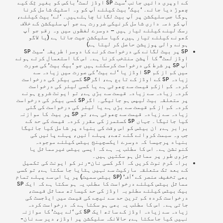
کے اوپری دائیں جانب ‘سیٹ SP اوڈز لمٹ’ باکس کو بغیر ٹِک کیے
چھوڑ دیا جائے۔ ‘بیک’ بیٹ کیلئے آپ کو وہ اسٹیک شامل کرنا
ہوگا جس سلیکشن پر آپ بیٹ لگانا چاہتےہیں۔ ‘لے’ بیٹ کیلئے،
آپ کو ذمہ داری شامل کرنیکی ضرورت ہے جو آپ سلیکشن کے خلاف
رسک لینے کیلئے تیار ہیں – دوسرے لفظوں میں وہ رقم جو آپ
کھونے کیلئے تیار ہیں، کیا سلیکشن جیت جاتا ہے (یا لاگو
ہونے والی پوزیشن حاصل کر لیتا ہے)
SP پر بیٹ لگانے کی درخواست کرنے کا دوسرا طریقہ
‘سیٹ SP
اوڈز لمٹ’
‘ کا آپشن منتخب کرنا ہے۔ اس کا استعمال کرتے ہوئے
آپ SP پر شرط کی درخواست کرسکتے ہیں جو ‘بیک بیٹ’ کی صورت
میں کم از کم SP اوڈز یا ‘لے بیٹ’ کی صورت میں زیادہ سے
زیادہ SP کے اوڈز کے تابع ہے، اگرSP کسی بیکر کی درخواست
کردہ کم ازکم قیمت سے چھوٹی ہے یا کسی لیئر کی درخواست
کردہ زیادہ سے زیادہ قیمت سے بڑی ہے، تو ایونٹ شروع ہونے
پر متعلقہ بیٹ لیپس ہو جائیگی۔ اگرSP کسی بیکر کی درخواست
کردہ کم از کم قیمت سے بڑی ہے یا لیئر کی درخواست کی گئی
زیادہ سے زیادہ قیمت سے چھوٹی ہے، تو SP پر بیٹ کا موازنہ
کیا جائیگا۔ جہاں SP کسٹمرز کی مقرر کردہ قیمت کی حد کے
برابر ہے، ان بیٹس کو اس وقت کی بنیاد پر شامل کیا جائیگا
جب وہ سبمٹ کروائے گئے تھے، پہلے آئیں، پہلے پائیں کی
بنیاد پرجیسا کہ دوسرے ایکسچینج بیٹس کیلئے موجودہ
کنونشن ہے۔ اس کا مطلب یہ ہے کہ ایسی بیٹس غیرمماثل یا
جزوی طور پر مماثل ہو سکتیں ہیں۔
براہ کرم نوٹ کریں کہ اگر کسی نان-رنر کو ایونٹ کی تکمیل
کے بعد تک متعلقہ مارکیٹ سے نہیں ہٹایا جا سکتا ہے، تو کسی
بھی تخفیف عنصر کے ‘آف’ (SP بیٹس سمیت) پر یا اس سے پہلے تمام
مماثل بیٹس کیلئے درخواست کا مطلب یہ ہو سکتا ہے کہ ایک SP
بیک بیٹس کیلئے مطلوبہ اوڈز کی حد کیساتھ مماثل قیمت،
درخواست کرده کم ترین حد سے نیچے کی قیمت میں ایڈجسٹ کی
جاتی ہے۔ اس کا مطلب یہ بھی ہو سکتا ہے کہ درخواست کردہ
زیادہ سے زیادہ اوڈز کے ساتھ ایک SP کی ‘لے بیٹ’ کا موازنہ
نہیں کیا جاسکتا ہے، حالانکہ سلیکشن پر اوڈز، دیر سے نان-