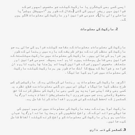
ایسی کسی بھی کیٹگری یا مارکیٹ کیلئے جو مخصوص اسپورٹس کے
قوانین میں ریفر نہیں کی گئی (مثال کے طور پر ‘اسپیشل بیٹس’ یا
ساحلی والی بال)، عمومی قوانین اور مارکیٹ کی معلومات لاگو ہوں
گے۔
مارکیٹ کی معلومات
مارکیٹ کی معلومات، معلومات کے مقاصد کیلئے فراہم کی جاتی ہے جو
مارکیٹ کو منظم کرنے کے مؤثر طریقے کے بارے میں رہنمائی کے طور
پر فراہم کی جاتی ہیں۔ مارکیٹ کی معلومات میں مارکیٹ سیٹلمنٹ کے
قوانین بھی شامل ہوسکتے ہیں،
تاہم اسے ہمیشہ
عمومی قوانین
اور
متعلقہ
مخصوص اسپورٹس کے قوانین
کیساتھ پڑھنا چاہئیے تاہم، ان
قواعد
و ضوابط کے پیج کا لنک عام طور پر ہرمارکیٹ کیلئے مارکیٹ
کی معلومات میں فراہم کیا جائیگا۔
اگرچہ مارکیٹ کی معلومات یہ رہنمائی کرسکتی ہے کہ مارکیٹس کو کس
طرح منظم کیا جائیگا،
لیکن اس میں دی گئی معلومات سے قطع نظر
، یہ
کسی بھی وقت اپنی صوابدید پر کسی بھی مارکیٹ کو معطل کرنے کا حق
محفوظ رکھتی ہے، جس میں ضروری ایڈمنسٹریشن انجام دینے اور/ یا
کسٹمرز
کے تحفط کیلئے کوئی ضروری اقدامات کرنا شامل ہے۔
مارکیٹ لوڈ ہونے کے بعد مارکیٹ کی معلومات میں ترمیم نہیں کی
جائیگی سوائے اس کے کہ واضح غلطیوں کو درست یا جائے اور/ یا
جہاں
مناسب ہو وہاں مارکیٹ کی معلومات کو واضح کرنے کیلئے الفاظ شامل
کیے جائیں۔
3. کسٹمر کی ذمہ داری