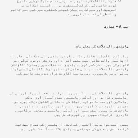
فلوک ہنٹنگ/تلاش ممنوع ہے، ایسی تمام فلوک شرطیں منسوخ
کردی جائیں گی۔ کرکٹ کمینٹری یوزرز کیلئے ایک اضافی
خصوصیت اور سہولت ہے لیکن کمپنی کمنٹری میں کسی بھی تاخیر
یا غلطی کی ذمہ دار نہیں ہے۔
حصہ A – تعارف
پابندی والے علاقے کی معلومات
براہ کرم مطلع کیا جاتا ہے کہ ہمارے پابندی والی علاقے کی معلومات
ان پابندی والے علاقوں میں مقیم افراد اور وزیٹر دونوں لوگوں پر
لاگو ہوتی ہیں۔ اگر کسی غیر پابندی والے علاقے میں رجسٹرڈ اکاؤنٹس
پابندی والے علاقے سے رسائی حاصل کرنے اور شرط لگانے کی کوشش کرتا
ہے تو اس صورت میں وہ بھی پابند اکاؤنٹ قرار دے دیئے جائیں گے۔
پابندی والے علاقائی ممالک میں ریاستہائے متحدہ امریکہ اور اس کی
ریاستیں، فرانس اور اس کی ریاستیں، نیدر لینڈز اور اس کی
ریاستیں اور ممالک جو نیدرلینڈ کی بادشاہی تشکیل دیتے ہیں، جن
میں بونائیر، سینٹ ایوسٹیس، سابا، اروبا، کیورا ساؤ اور سینٹ
مارٹن شامل ہیں، آسٹریلیا اور اس کی ریاستیں، متحدہ برطانیہ،
ناردرن آئرلینڈ، سپین اور قبرص شامل ہیں
ہمیں اپنے صوابدیدی اختیار کے تحت، ان پلیئرز کی تمام جیت ضبط
کرنے کا حق ہے، جن کی جیت کسی پابندی علاقے سے آنے کا شبہہ ہو۔