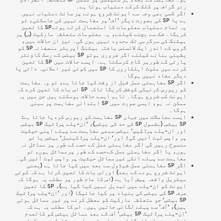
رنر گراف پر کلک کرکے دستیاب ہوتا ہے۔
اگر کسی بھی وجہ سے ایونٹ شروع ہونے پر سائٹ دستیاب نہیں
ہے یا SP کی بصورت دیگر ‘آف’ پر مفاہمت نہیں کی جاسکتی، تو
یہ تمام دستیاب معلومات کا استعمال کرتے ہوئےSP کا تعین
کریگا۔ شک سے بچنے کیلئے، یہ معلومات متعلقہ مارکیٹ (س) پر
بیٹنگ کی سرگرمی تک محدود نہیں ہوں گی۔ نیز ان حالات میں،
گروپ کے اندر ایک لائسنس یافتہ بیٹنگ آپریٹر منصفانہSP کو
یقینی بنانے کیلئے اگر ضروری ہوتو SP بیٹس کے رسک کاؤنٹر
پارٹی کے طورپر کام کرسکتا ہے۔ ایسے حالات میں SP کا تعین
کرنے میں ملوث اہلکاروں کا SP میں کوئی غیر اعلانیہ ذاتی یا
دیگر مفاد نہیں ہوگا۔
اگر
SP
مفاہمتی عمل قبل از وقت کیا جاتا ہے، تو وہ مفاہمت
کو ریورس کرنیکی کوشش کریگا تاکہ SP اس بات کا تعین کرے کہ
ایونٹ کب شروع ہوگا۔ تاہم ایسے حالات ہوسکتے ہیں جن میں یہ
ممکن نہ ہو، ایسی صورت میں
SP
ابتدائی مفاہمت پر مبنی
ہوگا۔
ایسے معاملات میں جہاں
SP
مفاہمت کو ریورس کردیا جاتا ہے:
SP
بیٹس (بشمول SP کی حد کی بیٹس)، ‘ان-پلے پر: ٹیک SP بیٹس
اور ان-پلے پر: کِیپ’ بیٹس سبھی مفاہمت سے پہلے اپنی حیثیت
پر واپس لوٹ آئیں گی؛ اور’ ان-پلے پر: کینسل’ بیٹس یا تو
منسوخ رہیں گی اگر مفاہمتی عمل کے حصے کے طور پر مماثل نہ
ہوں، یا اگر مفاہمتی عمل کےحصے کے طور پرمماثل ہوں، تو
مفاہمت سے پہلے انکی غیرمماثل حیثیت پر واپس لوٹ آئیں گی۔
اگر SP مفاہمتی عمل شیڈول سے بعد میں کیا جاتا ہے (یعنی
ایونٹ شروع ہونے کے بعد) اوراس بات کا تعین کرتا ہے کہ کوئی
میٹریل واقعہ پیش آیا ہے (اس کا عام طور پر مطلب یہ ہوگا کہ
ایونٹ کو ان-پلے میں تبدیل نہیں کیا گیا ہے)، SP کا تعین
صرف SP کی بیٹس کی بنیاد پر کیا جائیگا (اور ‘ان-پلے پر: ٹیک
SP بیٹس’ جو متعلقہ مارکیٹ کو معطل کرنے پر غیر مماثل ہوتی
ہیں)، ‘آف’ سے پہلے لگائی جاتیں ہیں۔ اس کا مطلب یہ ہے کہ
‘ان-پلے پر: ٹیک SP بیٹس’ آف کے بعد مماثل بیٹس کو کالعدم
قرار دے دیا جائیگا اور مفاہمتی عمل میں شامل نہیں کیا