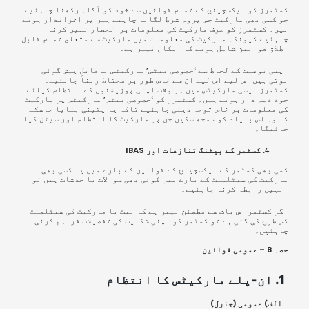
کسٹمرز کو ایکسچینج کے تمام قوانین سے خود کو آگاہ رکھنا چاہئیے
جو کسی بھی مارکیٹ جس پروہ شرط لگانا چاہتے ہیں پر اثرانداز ہوتے
ہیں۔
کسٹمرز کو صرف مارکیٹ کی معلومات پرانحصار نہیں کرنا
چاہئیے کیونکہ مارکیٹ کی معلومات میں مارکیٹ سے متعلق تمام قابل
اطلاق قوانین شامل ہونے کا امکان نہیں ہے۔
اپنی نوعیت کے لحاظ سے ‘خصوصی بیٹس’
مارکیٹس
ناقابلِ پیش گوئی
ہوتی ہیں اس لیے اس لیے ان سے خاص طور پر محتاط رہنا چاہئیے۔
کسٹمرز ایسی
مارکیٹس
میں ہر وقت اپنی پوزیشنوں کے انتطام کیلئے
خود ذمہ دار ہوتے ہیں۔ کسٹمرز کو ‘خصوصی بیٹس’ مارکیٹس پر مارکیٹ
کی معلومات پر خاص توجہ دینی چاہئیے تاکہ یہ یقینی بنایا جاسکے
کہ وہ اس بنیاد کو سمجھ سکیں جن پر مارکیٹ کا انتظام اور سیٹل کیا
جائیگا۔
کسٹمر کے بیٹنگ تنازعات اور IBAS
کسی بھی کسٹمر کے
ایکسچینج کے قوانین کے بارے میں یا کسی بھی
مارکیٹ کی سیٹلمنٹ کے بارے میں کوئی بھی سوالات یا خدشات ہیں تو
انہیں رابطہ کرنا چاہئیے۔
اگر کسٹمر اس بات سے مطمئن نہیں ہے کہ بیٹ یا مارکیٹ کی سیٹلمنٹ
کس طرح کی گئی ہے تو کسٹمر کو اپنی شکایت کی تفصیلات فراہم کرنی
چاہئیں۔
حصہ B – عمومی قوانین
1.
ان-پلے
مارکیٹس
کا انتظام
الف) عمومی
(جنرل)