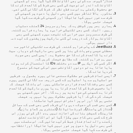
فنڈز’ کیوجہ سے کوئی بھی اکاؤنٹ لاک کیا گیا ہے، تو کمپنی
اکاؤنٹ کے اندر اس نوعیت کی کسی بھی شرط کو کالعدم کرنے کا
حق محفوظ رکھتی ہے اس سے قطع نظر کہ شرط کب لگائی گئی تھی۔
مذکورہ بالا تناظر میں کسی بھی دلیل یا دعوے پر کمپنی کی
طرف سے غور نہیں کیا جائیگا اور کمپنی کی طرف سے کیا گیا
فیصلہ حتمی ہوگا۔
ہماری بھر پور کوشش ہے کہ ہماری سروسز 24 گھنٹے دستیاب
رہیں۔ البتہ کسی بھی تکنیکی خرابی، یا ہمارے فراہم کنندہ
کی طرف سےسروسز میں خرابی کے نتیجے میں، کمپنی کسی بھی
اکاؤنٹ ہولڈر کے ذریعے لی گئی مارکیٹ پوزیشنوں کے لیے ذمہ
دار نہیں ہوگی۔
JeetBuzz
کے پاس فراہم کنندہ کی طرف سے تکنیکی تاخیر سے
معطلی جیسی وجوہات کی بنا پر کسی بھی مارکیٹ کو دوبارہ سیٹ
کرنے یا کالعدم کرنے کا حق محفوظ ہے۔ ایسی کسی بھی صورت
میں ہم فراہم کنندہ کے مطابق فیصلہ کریں گے۔
اگر کسی کو ایک ہی IP سے دو مختلف IDs کا استعمال کرتے ہوئے
پایا جاتا ہے تو دونوں اکاؤنٹس میں اس کی جیت کو منسوخ
کردیا جائے گا۔
ایسی تمام شرطیں جو مشکوک سمجھی جاتی ہیں، بشمول وہ شرطیں
جو اسٹیڈیم سے یا اسٹیڈیم کے کسی ذریعہ سے لگائی گئیں ہیں،
کسی بھی وقت کالعدم قراردی جاسکتی ہیں۔ اس بات کا فیصلہ کہ
آیا مخصوص شرط کو کالعدم کرنا ہے یا پوری مارکیٹ کو کالعدم
کرنا ہے کمپنی کی صوابدید پر رہے گا۔ آخر میں کمپنی ہی
فیصلہ کرے گی کہ آیا شرطیں مشکوک ہیں یا نہیں یہ فیصلہ
حتمی ہو گا اور اس پر اعتراض نہیں کیا جاسکتا۔
کسی بھی قسم کی دھوکے دہی والی شرط، کسی بھی قسم کے مماثل
(فنڈز کی پاسنگ)، کورٹ سائیڈنگ (کمنٹری پر گھاؤ بازی)،
شارپنگ، کمیشن بنانے کی اجازت نہیں ہے، اگر کوئی یوزر اس
طرح کے کسی بھی کام میں پکڑا گیا تو اس اکاؤنٹ سے تعلق
رکھنے والے تمام فنڈز ضبط کرلیے جائیں گے۔ اس سلسلے میں
کسی بھی دلیل یا دعویٰ پر غور نہیں کیا جائیگا اورانتظامیہ
کی طرف سے کیا گیا فیصلہ حتمی حتمی ہوگا۔