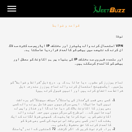
Ski
t
conten
قواعد و ضوابط
نوٹ:
VPN استعمال کرنے والے پلیئرز اور مختلف IP ایڈریس سے کثرت سے لاگ
ان کرنے کے نتیجے میں بیٹس کو کالعدم قراردیا جاسکتا ہے۔
اور متعدد شہروں سے مختلف IP کی بنیاد پر ہم اکاؤنٹ کو معطل اور
بیٹس کو کالعدم کرسکتے ہیں۔
اردو
تمام یوزرز کو مشورہ دیا جاتا ہے کہ وہ درج ذیل ‘شرائط و ضوابط’ کو
پڑھیں۔ ایکسچینج استعمال کرنے والے تمام یوزرز مندرجہ ذیل
شرائط سے اتفاق کرتے ہیں اور انہیں قبول کرتے ہیں:
کسی بھی قسم کی’فنڈز کی پاسنگ’،’ سیلف میچنگ’ کو برداشت
نہیں کیا جائیگا۔ ایسی سرگرمیوں میں شامل ہونے والے کسی
بھی یوزر کا اکاؤنٹ بلاک کر دیا جائے گا اور فنڈز واپس لے
لیے جائیں گے۔۔ اس طرح کی سرگرمیوں میں حصہ لینے والے
اکاؤنٹس کو یہ نوٹ کرنا چاہئیے کہ کمپنی شرط لگانے کے ایک
ہفتے کے اندر کسی بھی وقت اس نوعیت کی کسی بھی شرط کو
کالعدم
کرنے کا حق محفوظ رکھتی ہے۔
براہ کرم نوٹ کریں کہ اگر گزشتہ 72 گھنٹوں کے اندر ‘پاسنگ