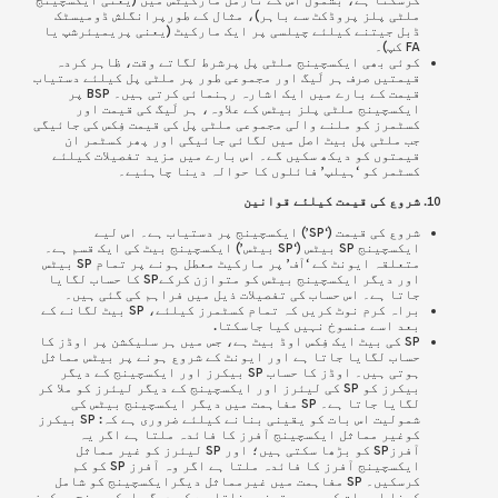
ملٹی پلز پروڈکٹ سے باہر)، مثال کے طورپرانگلش ڈومیسٹک
ڈبل جیتنے کیلئے چیلسی پر ایک مارکیٹ (یعنی پریمیئرشپ یا
FA کپ)۔
کوئی بھی ایکسچینج ملٹی پل پرشرط لگاتے وقت، ظاہر کردہ
قیمتیں صرف ہر لَیگ اور مجموعی طور پر ملٹی پل کیلئے دستیاب
قیمت کے بارے میں ایک اشارہ رہنمائی کرتی ہیں۔ BSP پر
ایکسچینج ملٹی پلز بیٹس کے علاوہ، ہر لَیگ کی قیمت اور
کسٹمرز کو ملنے والی مجموعی ملٹی پل کی قیمت فِکس کی جائیگی
جب ملٹی پل بیٹ اصل میں لگائی جائیگی اور پھر کسٹمر ان
قیمتوں کو دیکھ سکیں گے۔ اس بارے میں مزید تفصیلات کیلئے
کسٹمر کو ‘ہیلپ’ فائلوں کا حوالہ دینا چاہئیے۔
شروع کی قیمت کیلئے قوانین
شروع کی قیمت (‘SP’) ایکسچینج پر دستیاب ہے۔ اس لیے
ایکسچینج SP بیٹس (‘SP بیٹس’) ایکسچینج بیٹ کی ایک قسم ہے۔
متعلقہ ایونٹ کے ‘آف’ پر مارکیٹ معطل ہونے پر تمام SP بیٹس
اور دیگر ایکسچینج بیٹس کو متوازن کرکےSP کا حساب لگایا
جاتا ہے۔ اس حساب کی تفصیلات ذیل میں فراہم کی گئی ہیں۔
براہ کرم نوٹ کریں کہ تمام کسٹمرز کیلئے، SP بیٹ لگانے کے
بعد اسے منسوخ نہیں کیا جاسکتا.
SP کی بیٹ ایک فِکس اوڈ بیٹ ہے، جس میں ہر سلیکشن پر اوڈز کا
حساب لگایا جاتا ہے اور ایونٹ کے شروع ہونے پر بیٹس مماثل
ہوتی ہیں۔ اوڈز کا حساب SP بیکرز اور ایکسچینج کے دیگر
بیکرز کو SP کی لیئرز اور ایکسچینج کے دیگر لیئرز کو ملا کر
لگایا جاتا ہے۔
SP مفاہمت میں دیگر ایکسچینج بیٹس کی
شمولیت اس بات کو یقینی بنانے کیلئے ضروری ہے کہ: SP بیکرز
کوغیر مماثل ایکسچینج آفرز کا فائدہ ملتا ہے اگر یہ
آفرزSP کو بڑھا سکتی ہیں؛ اور SP لیئرز کو غیر مماثل
ایکسچینج آفرز کا فائدہ ملتا ہے اگر وہ آفرز SP کو کم
کرسکیں۔ SP مفاہمت
میں غیرمماثل دیگرایکسچینج کو شامل
کرنا اس بات کو بھی یقینی بناتا ہے کہ دیگر ایکسچینج بیکرز