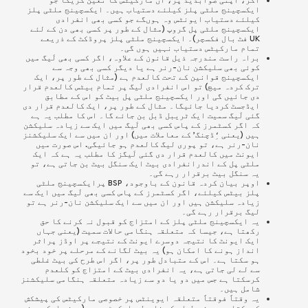
ایکسچینج ملٹی پلز کیلئے دستیاب ہیں۔ ایکسچینج ملٹی پلز
کیلئے دستیاب ایونٹس وہ ہوںگے جو کسی بھی انفرادی
ایکسچینج ملٹی پل گروپ (مثال کے طور پر کسی بھی دن کے لئے
UK فٹ بال فکسچر)۔ ایکسچینج ملٹی پلز پروڈکٹ کے ذریعے
تمام مارکیٹس دستیاب نہیں ہوں گی۔
براہ راست مندرجہ ذیل قانون کے علاوہ، اگر کسی بھی لَیگ میں
کوئی بھی سلیکشن نان-رنر ہے یا دیگر کسی بھی وجہ سے
ایکسچینج قوانین کے تحت کالعدم ہے (مثال کے طور پر، ایک
ترک کردہ میچ) تو اس انفرادی لَیگ پر تمام بیٹس کالعدم قرار
دی جائیں گی اور ایکسچینج ملٹی پل بیٹ کو اس کے مطابق
ایڈجسٹ کردیا جائیگا۔ مثال کے طور پر، ایک کالعدم قرار دی
گئی لَیگ سمیت ایک ٹریبل ڈبل بن جائے گا۔ اس کا مطلب یہ ہے
کہ اگر کسٹمرز کے پاس کسی بھی لَیگ میں ایک سے زیادہ سلیکشن
ہیں (یعنی ‘ِڈچنگ’ کے معاملات میں) اور ان میں سے ایک سلیکشنز
نان-رنر ہے، تو پوری لیگ کالعدم ہو جائیگی. اس صورت میں
ایونٹ میں کالعدم قرار دی گئی لَیگز کا مطلب یہ ہے کہ ایک
ملٹی پل کے اندرانفرادی بیٹ ایک سنگل بیٹ بن جاتی ہے، تو
یہ سنگل بیٹ برقرار رہے گی۔
اوپر بیان کردہ قانون کے باوجود، BSP پرایکسچینج ملٹی
پلز بیٹس کیلئے، اگر کسٹمرز کے پاس کسی بھی لَیگ میں ایک سے
زیادہ سلیکشن ہیں اور ان میں سے ایک سلیکشن نان-رنر ہے تو
لیگ برقرار رہے گی۔
یہ ایکسچینج ملٹی پلز کے امتزاج کو قبول نہ کرنے کا حق
رکھتا ہے، جیسا کہ متعلقہ ہنگامی حالات سمیت (یعنی جہاں
ایک ایونٹ کا نتیجہ دوسرے ایونٹ کے نتیجے پر اوڈز پراثر
انداز ہونے کا امکان ہو) یہ بیٹ لگانے کے مرحلے پر خود بخود
ہو سکتا ہے۔ اس کے متبادل طور پر، اگر اس طرح کی بیٹ غلطی
سے لے لی جاتی ہے، یہ انفرادی بیٹ کے امتزاج کو کلعدم
کرسکتا ہے جس میں دو یا دو سے زیادہ متعلقہ ہنگامی سلیکشنز
شامل ہیں۔
یہ وقتاََ فوقتاََ متعلقہ ایوینٹس پر خصوصی مارکیٹس کی پیشکش
کرسکتا ہے، بشمول اس کے نارمل مارکیٹس میں (یعنی ایکسچینج