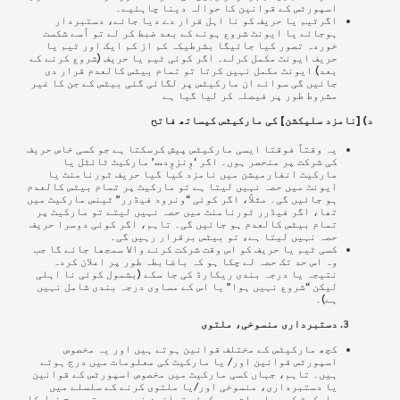
اسپورٹس کے قوانین کا حوالہ دینا چاہئیے۔
اگرٹیم یا حریف کو نا اہل قرار دے دیا جائے، دستبردار
ہوجائے یا ایونٹ شروع ہونے کے بعد ضبط کر لے تو اُسے شکست
خوردہ تصور کیا جائیگا
بشرطیکہ کم از کم ایک اور ٹیم یا
حریف
ایونٹ مکمل کرلے۔ اگر کوئی ٹیم یا
حریف
(شروع کرنے کے
بعد) ایونٹ مکمل نہیں کرتا تو تمام بیٹس کالعدم قرار دی
جائیں گی سوائے ان مارکیٹس پر لگائی گئی بیٹس کے جن کا غیر
مشروط طور پر فیصلہ کر لیا گیا ہے
د) [نامزد سلیکشن] کی مارکیٹس کیساتھ فاتح
یہ وقتاً فوقتا ایسی مارکیٹس پیش کرسکتا ہے جو کسی خاص
حریف
کی شرکت پر منحصر ہوں۔ اگر ‘وِنزوِد…’ مارکیٹ ٹائٹل یا
مارکیٹ انفارمیشن میں نامزد کیا گیا حریف ٹورنامنٹ یا
ایونٹ میں حصہ نہیں لیتا ہے تو مارکیٹ پر تمام بیٹس کالعدم
ہو جائیں گی۔ مثلاََ، اگر کوئی “ونرود فیڈرر” ٹینس مارکیٹ میں
تھا، اگر فیڈرر ٹورنامنٹ میں حصہ نہیں لیتے تو مارکیٹ پر
تمام بیٹس کالعدم ہو جائیں گی۔ تاہم، اگر کوئی دوسرا حریف
حصہ نہیں لیتا ہے، تو بیٹس برقرار رہیں گی۔
کسی ٹیم یا حریف کو اس وقت شرکت کرنے والا سمجھا جائے گا جب
وہ اس حد تک حصہ لے چکا ہو کہ باضابطہ طور پر اعلان کردہ
نتیجہ یا درجہ بندی ریکارڈ کی جا سکے (بشمول کوئی نا اہلی
لیکن “شروع نہیں ہوا” یا اس کے مساوی درجہ بندی شامل نہیں
ہے)۔
دستبرداری منسوخی، ملتوی
کچھ مارکیٹس کے مختلف قوانین ہوتے ہیں اور یہ مخصوص
اسپورٹس قوانین اور/ یا مارکیٹ کی معلومات میں درج ہوتے
ہیں۔ تاہم، جہاں کسی مارکیٹ میں مخصوص اسپورٹس کے قوانین
یا دستبرداری، منسوخی اور/یا ملتوی کرنے کے سلسلے میں
مارکیٹ کی معلومات میں کوئی قوانین نہیں ہیں تو درج ذیل کا