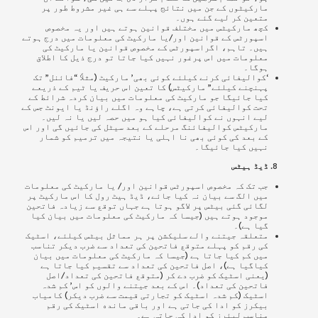
مارکیٹوں کے جن میں نتائج پہلے سے ہی غیر مشروط طور پر
متعین کر لیے گئے ہوں۔
کچھ مارکیٹس میں مختلف قوانین ہوتے ہیں اور یہ مخصوص
اسپورٹس کے قوانین اور/یا مارکیٹ کی معلومات میں درج ہوتے
ہیں۔
تاہم، اگراسپورٹس کے مخصوص قوانین یا مارکیٹ کی
معلومات میں اس پرغور نہیں کیا جاتا تو درج ذیل کا اطلاق
ہوگا۔
‘کوالیفائی کرنے کیلئے کوئی بھی’ مارکیٹ (مثلاً “فائنل” تک
پہنچنے کیلئے” مارکیٹس) کا تعین اس حریف یا ٹیم کے ذریعے
کیا جائیگا جو مارکیٹ کی معلومات میں بیان کردہ شرائط کے
تحت کوالیفائی کرتی ہے، چاہے وہ اگلے راؤنڈ یا ایونٹ جس کے
لیے انہوں نے کوالیفائی کیا ہو میں حصہ لیں یا نہ لیں۔
مارکیٹس کوالیفائنگ مرحلے کے بعد سیٹل کی جائیں گی اور اس
کے بعد کی کوئی بھی نا اہلی یا نتیجہ میں ترمیم کو شمار
نہیں کیا جائیگا۔
ڈیڈ ہیٹس
جب تک کہ مخصوص اسپورٹس قوانین اور/ یا مارکیٹ کی معلومات
میں الگ سے بیان نہ کیا جائے، ڈیڈ ہیٹ رول کا اس مارکیٹ پر
لگائی گئی بیٹس پر لاگو ہوتا ہے جہاں توقع سے زیادہ فاتحین
موجود ہوتے ہیں (جیسا کہ مارکیٹ کی معلومات میں بیان کیا
گیا ہے)۔
متعلقہ جیتنے والے سلیکشن پر ہر مماثل بیٹس کیلئے، اسٹیک
کی رقم کو پہلے متوقع فاتحین کی تعداد سے ضرب دیکر تناسب
میں کم کیا جاتا ہے (جیسا کہ مارکیٹ کی معلومات میں بیان
کیاگیا ہے)، اصل فاتحین کی تعداد سے تقسیم کیا جاتا ہے
(یعنی اسٹیک کو ضرب دے کر (متوقع فاتحین کی تعداد/اصل
فاتحین کی تعداد)۔ اس کے بعد جیتنے والوں کو اس’ کم شدہ
اسٹیک (کم شدہ اسٹیک کو تجارتی قیمت سے ضرب دیکر) کامیاب
بیکرز کو ادا کی جاتی ہے اور باقی مانده اسٹیک کی رقم
مناسب لیئرز کو ادا کی جاتی ہے۔