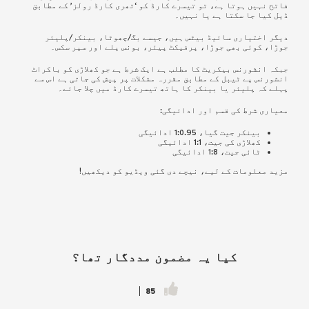
فاتح نہیں ہوتا ہے، تو تیسرے کارڈ کو ‘تھری کارڈ رولز’ کے مطابق
ڈیل کیا جا سکتا ہے یا نہیں۔
دیگر اختیاری سائیڈ بیٹس ہیں، جیسے بگ/چھوٹا، بینکر/پلیئر
جوڑا، کوئی بھی جوڑا، پرفیکٹ پیئر، بونس پلے اور سپر سکس۔
جبکہ انشورنس بیکریٹ کا مطلب ہے ایک شرط ہے جو کھلاڑی کو باکراٹ
انشورنس پے ٹیبل کے مطابق مقررہ مشکلات پر پیش کی جاتی ہے اس سے
پہلے کہ پلیئر یا بینکر کا ہاتھ تیسرے کارڈ میں چلا جائے۔
معیاری شرط کی قسم اور ادائیگی:
بینکر جیت گیا، 1:0.95 ادائیگی
کھلاڑی کی جیت، 1:1 ادائیگی
ٹائی جیت، 1:8 ادائیگی
مزید معلومات کے لیے، نیچے دی گئی ویڈیو کو دیکھیں!
کیا یہ مضمون مددگار تھا؟
85