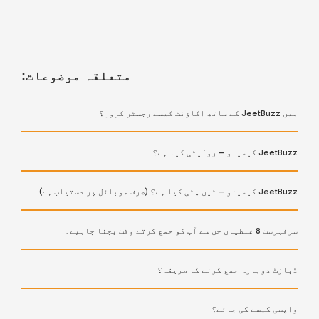
متعلقہ موضوعات:
میں JeetBuzz کے ساتھ اکاؤنٹ کیسے رجسٹر کروں؟
JeetBuzz کیسینو – رولیٹی کیا ہے؟
JeetBuzz کیسینو – ٹین پٹی کیا ہے؟ (صرف موبائل پر دستیاب ہے)
سرفہرست 8 غلطیاں جن سے آپ کو جمع کرتے وقت بچنا چاہیے۔
ڈپازٹ دوبارہ جمع کرنے کا طریقہ؟
واپسی کیسے کی جائے؟