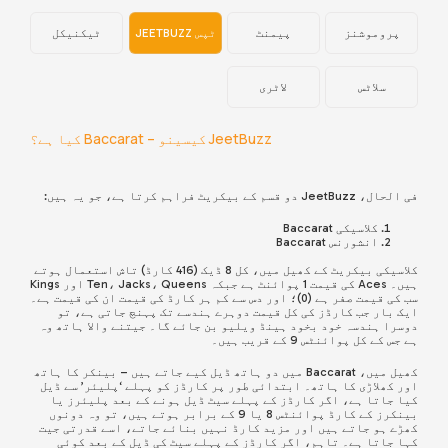
پروموشنز
پیمنٹ
ٹپس JEETBUZZ
ٹیکنیکل
سلاٹس
لاٹری
JeetBuzz کیسینو – Baccarat کیا ہے؟
فی الحال، JeetBuzz دو قسم کے بیکریٹ فراہم کرتا ہے، جو یہ ہیں:
کلاسیکی Baccarat
انشورنس Baccarat
کلاسیکی بیکریٹ کے کھیل میں، کل 8 ڈیک (416 کارڈ) تاش استعمال ہوتے
ہیں۔ Aces کی قیمت 1 پوائنٹ ہے جبکہ Ten، Jacks، Queens اور Kings
سب کی قیمت صفر ہے (0)؛ اور دس سے کم ہر کارڈ کی قیمت ان کی قیمت ہے۔
ایک بار جب کارڈز کی کل قیمت دوہرے ہندسے تک پہنچ جاتی ہے، تو
دوسرا ہندسہ خود بخود ہینڈ ویلیو بن جائے گا۔ جیتنے والا ہاتھ وہ
ہے جس کے کل پوائنٹس 9 کے قریب ہیں۔
کھیل میں، Baccarat میں دو ہاتھ ڈیل کیے جاتے ہیں – بینکر کا ہاتھ
اور کھلاڑی کا ہاتھ۔ ابتدائی طور پر کارڈز کو پہلے ‘پلیئر’ سے ڈیل
کیا جاتا ہے، اگر کارڈز کے پہلے سیٹ ڈیل ہونے کے بعد پلیئرز یا
بینکرز کے کارڈ پوائنٹس 8 یا 9 کے برابر ہوتے ہیں، تو وہ دونوں
کھڑے ہو جاتے ہیں اور مزید کارڈ نہیں بنائے جاتے، اسے قدرتی جیت
کہا جاتا ہے۔ تاہم، اگر کارڈز کے پہلے سیٹ کی ڈیل کے بعد کوئی