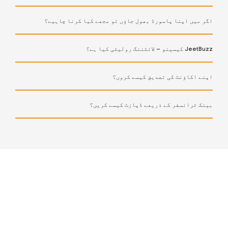
اگر میں اپنا پاسورڈ بھول جاؤں تو مجھے کیا کرنا چاہیے؟
JeetBuzz کیسینو – لائٹننگ رولیٹی کیا ہے؟
اپنے اکاؤنٹ کی تصدیق کیسے کروں؟
بینک ٹرانسفر کے ذریعے ڈپازٹ کیسے کریں؟