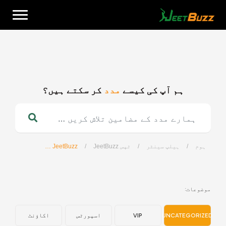
Ski
t
conten
ہم آپ کی کیسے
مدد
کر سکتے ہیں؟
اردو
ہوم
/
ہیلپ سینٹر
/
ٹپس JeetBuzz
/
JeetBuzz کیسینو – Baccarat کیا ہے؟
موضوعات:
UNCATEGORIZED
VIP
اسپورٹس
اکاؤنٹ