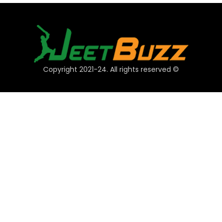
© Copyright 2021-24. All rights reserved
فوری لنکس
اکاؤنٹ
ادائیگیاں
JeetBuzz تجاویز
کھیل
کیسینو
سلاٹ
ٹیبل
لاٹری