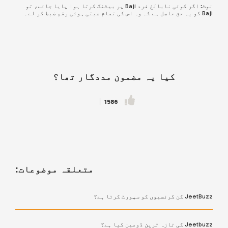
نوٹ: اگر کوئی نابالغ فرد Baji پر بیٹنگ کرتا ہوا پایا جائے، تو
Baji کو یہ حق حاصل ہے کہ وہ اس کی تمام جیتی ہوئی رقم ضبط کر لے۔
کیا یہ مضمون مددگار تھا؟
1586
متعلقہ موضوعات:
JeetBuzz کن کرنسیوں کو سپورٹ کرتا ہے؟
Jeetbuzz کی تازہ ترین ڈومین کیا ہے؟