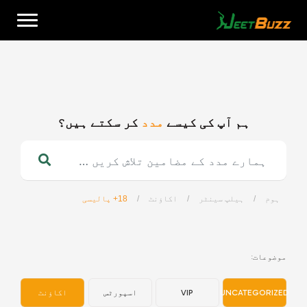
Ski
t
conten
ہم آپ کی کیسے
مدد
کر سکتے ہیں؟
اردو
ہوم
/
ہیلپ سینٹر
/
اکاؤنٹ
/
18+ پالیسی
موضوعات:
UNCATEGORIZED
VIP
اسپورٹس
اکاؤنٹ