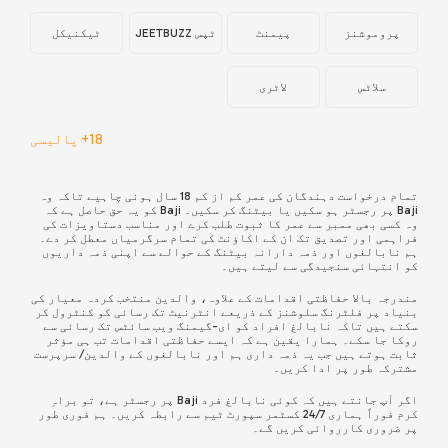
پروموشنز
پیمنٹ
ٹپس JEETBUZZ
ٹیکنیکل
سلاٹس
لاٹری
18+ پالیسی
تمام درخواست دہندگان کی عمر کم از کم 18 سال ہونی چاہیے تاکہ وہ
Baji پر رجسٹر ہو سکیں یا بیٹنگ کر سکیں۔ Baji کو یہ حق حاصل ہے کہ
وہ کسی بھی ممبر سے عمر کا ثبوت طلب کرے اور مناسب دستاویزات کی
فراہمی اور تصدیق تک ان کے اکاؤنٹ کی تمام سرگرمیاں معطل کر دے۔
ہم نابالغوں اور ذمہ دارانہ بیٹنگ کے حوالے سے اپنی ذمہ داریوں
کو انتہائی سنجیدگی سے لیتے ہیں۔
مندرجہ بالا حفاظتی اقدامات کے علاوہ، والدین منتخب کردہ معیار کی
بنیاد پر فلٹرنگ سلوشنز کے ذریعے انٹرنیٹ تک رسائی کو کنٹرول کر
سکتے ہیں تاکہ نابالغ افراد کو ای-گیمنگ ویب سائٹس تک رسائی سے
روکا جا سکے۔ ہمارا یقین ہے کہ ایسے حفاظتی اقدامات تب ہی مؤثر
ثابت ہوتے ہیں جب یہ ذمہ داری ہم اور نابالغوں کے والدین/ سرپرست
مشترکہ طور پر ادا کریں۔
اگر آپ جانتے ہیں کہ کوئی نابالغ فرد Baji پر رجسٹر ہے، تو براہِ
کرم فوراً ہماری 24/7 کسٹمر سپورٹ ٹیم سے رابطہ کریں۔ ہم فوری طور
پر ضروری کارروائی کریں گے۔