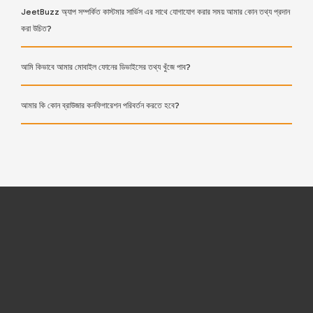
JeetBuzz অ্যাপ সম্পর্কিত কাস্টমার সার্ভিস এর সাথে যোগাযোগ করার সময় আমার কোন তথ্য প্রদান
করা উচিত?
আমি কিভাবে আমার মোবাইল ফোনের ডিভাইসের তথ্য খুঁজে পাব?
আমার কি কোন ব্রাউজার কনফিগারেশন পরিবর্তন করতে হবে?