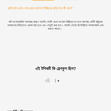
আমি যদি কোন গেম থেকে সংযোগ বিচ্ছিন্ন করি তবে কী হবে?
যদি সংযোগজনিত সমস্যার কারণে আপনি গেমটি থেকে সংযোগ বিচ্ছিন্ন হন তবে আপনার বেটটি রাউন্ডের
ফলাফলের ভিত্তিতে রেকর্ড করা হবে এবং পেমেন্ট করা হবে। আপনি গেমের হিস্টোরিতে ফলাফলগুলি চেক
করতে পারেন।
এই টপিকটি কি হেল্পফুল ছিল?
4