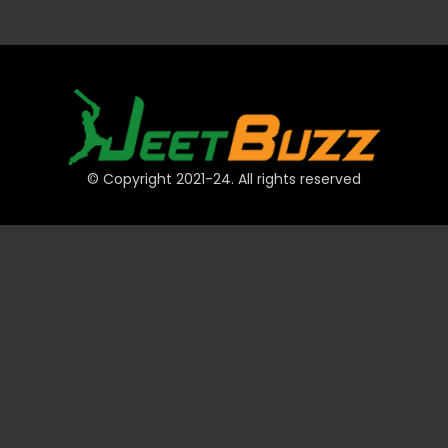
© Copyright 2021-24. All rights reserved
দ্রুত লিঙ্ক
অ্যাকাউন্ট
পেমেন্ট
JeetBuzz টিপস
স্পোর্টস
ক্যাসিনো
স্লট
টেবিল