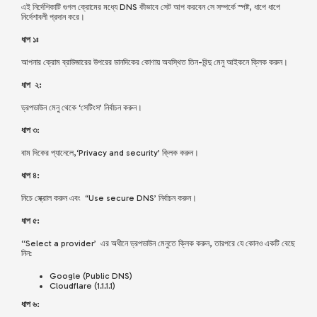
এই নির্দেশিকাটি গুগল ক্রোমের মধ্যে DNS কীভাবে সেট আপ করবেন সে সম্পর্কে স্পষ্ট, ধাপে ধাপে
নির্দেশাবলী প্রদান করে।
ধাপ ১ঃ
আপনার ক্রোম ব্রাউজারের উপরের ডানদিকের কোণায় অবস্থিত তিন-বিন্দু মেনু আইকনে ক্লিক করুন।
ধাপ ২:
ড্রপডাউন মেনু থেকে ‘সেটিংস’ নির্বাচন করুন।
ধাপ ৩:
বাম দিকের প্যানেলে,‘Privacy and security’ ক্লিক করুন।
ধাপ ৪:
নিচে স্ক্রোল করুন এবং “Use secure DNS’ নির্বাচন করুন।
ধাপ ৫:
‘‘Select a provider’ এর অধীনে ড্রপডাউন মেনুতে ক্লিক করুন, তারপরে যে কোনও একটি বেছে
নিন:
Google (Public DNS)
Cloudflare (1.1.1.1)
ধাপ ৬: