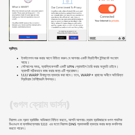
দ্রষ্টব্য:
ইনস্টলেশন শুরু করার আগে নিশ্চিত করুন যে আপনার একটি স্থিতিশীল ইন্টারনেট সংযোগ
আছে।
সেটআপের সময়, অ্যাপ্লিকেশনটি একটি VPN প্রোফাইল তৈরি করার অনুমতি চাইবে।
অ্যাপটি সঠিকভাবে কাজ করার জন্য এটি প্রয়োজন।
1.1.1.1 WARP বিনামূল্যে ব্যবহার করা যাবে। তবে, WARP+ প্ল্যানের অধীনে অতিরিক্ত
প্রিমিয়াম বৈশিষ্ট্যগুলি উপলব্ধ।
(গুগল ক্রোম ভার্সন)
নিরাপদ এবং দ্রুত ব্রাউজিং অভিজ্ঞতা নিশ্চিত করতে, আপনি আপনার ক্রোম ব্রাউজারকে গুগল পাবলিক
ডিএনএস বা ক্লাউডফ্লেয়ার
1.1.1.1
এর মতো নিরাপদ DNS প্রদানকারী ব্যবহার করার জন্য কনফিগার
করতে পারেন।