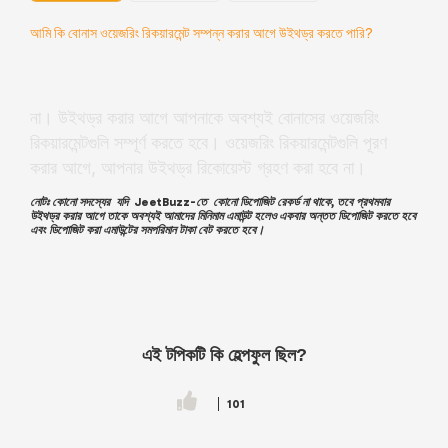
আমি কি বোনাস ওয়েজরিং রিকয়ারমেন্ট সম্পন্ন করার আগে উইথড্র করতে পারি?
না। উইথড্র করার আগে আপনাকে অবশ্যই বোনাসের
ওয়েজরিং
রিকয়ারমেন্ট
গুলি সম্পূর্ণ করতে হবে।
ওয়েজরিং রিকয়ারমেন্ট
গুলি পূরণ
করার আগে, আপনার উইথড্র রিকোয়েস্ট গ্রহণ করা হবে না।
নোটঃ কোনো সদস্যের যদি
JeetBuzz
-তে কোনো ডিপোজিট রেকর্ড না থাকে, তবে প্রথমবার
উইথড্র করার আগে তাকে অবশ্যই আমাদের মিনিমাম এমাউন্ট হলেও একবার অন্তত ডিপোজিট করতে হবে
এবং
ডিপোজিট করা এমাউন্টের সমপরিমান টাকা বেট করতে হবে।
এই টপিকটি কি হেল্পফুল ছিল?
101