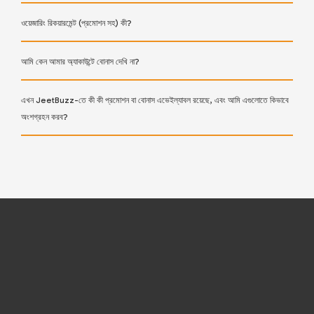
ওয়েজারিং রিকয়ারমেন্ট (প্রমোশন সহ) কী?
আমি কেন আমার অ্যাকাউন্টে বোনাস দেখি না?
এখন JeetBuzz-তে কী কী প্রমোশন বা বোনাস এভেইল্যাবল রয়েছে, এবং আমি এগুলোতে কিভাবে
অংশগ্রহন করব?