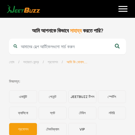
Skip
to
content
আমি আপনাকে কিভাবে
সাহায্য
করতে পারি?
হোম
/
সহায়তা কেন্দ্র
/
প্রমোশন
/
আমি কি বোনাস ওয়েজরিং রিকয়ারমেন্ট সম্পন্ন করার আগে উইথড্র করতে পারি?
বাংলা
বিষয়সমূহ:
একাউন্ট
পেমেন্ট
JEETBUZZ টিপস
স্পোর্টস
ক্যাসিনো
স্লট
টেবিল
লটারি
প্রমোশন
টেকনিক্যাল
VIP