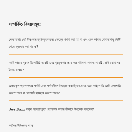
সম্পর্কিত বিষয়সমূহ:
কেন আমার বেট টার্নওভার ক্যালকুলেশনের ক্ষেত্রে গণনা করা হয় না এবং কেন আমার বোনাস কিছু নির্দিষ্ট
গেমে ব্যবহার করা যায় না?
আমি আমার প্রথম ডিপোজিট করেছি এবং প্রত্যাশার চেয়ে কম পরিমাণ বোনাস পেয়েছি, বাকি বোনাসের
টাকা কোথায়?
অফারকৃত প্রমোশনের শর্তাদি এবং শর্তাবলীতে উল্লেখ করা ছিলনা এমন কোন গেইমে কি আমি ওয়েজারিং
করতে পারব বা বোনাসটি ব্যবহার করতে পারব?
JeetBuzz কর্তৃক সরবরাহকৃত ওয়েলকাম অফার কীভাবে উপভোগ করবেন?
কার্যকর টার্নওভার গণনা