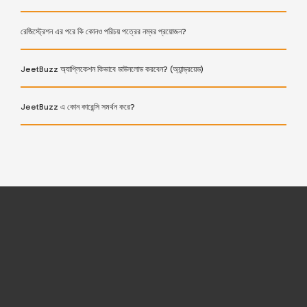
রেজিস্ট্রেশন এর পরে কি কোনও পরিচয় পত্রের নম্বর প্রয়োজন?
JeetBuzz অ্যাপ্লিকেশন কিভাবে ডাউনলোড করবেন? (অ্যান্ড্রয়েড)
JeetBuzz এ কোন কারেন্সি সমর্থন করে?