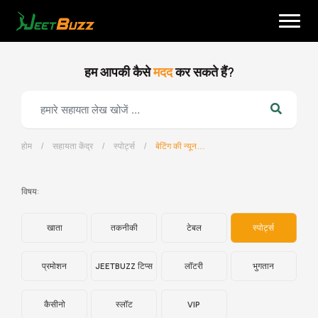
Skip
to
content
हम आपकी कैसे
मदद
कर सकते हैं?
होम
/
सहायता केंद्र
/
स्पोर्ट्स
/
बेटिंग की न्यूनतम और अधिकतम राशि क्या है?
हिन्दी
विषय:
खाता
तकनीकी
टेबल
स्पोर्ट्स
प्रमोशन
JEETBUZZ टिप्स
लॉटरी
भुगतान
कैसीनो
स्लॉट
VIP