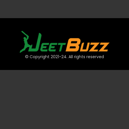
© Copyright 2021-24. All rights reserved
त्वरित लिंक
खाते
भुगतान
JeetBuzz टिप्स
खेल
कैसीनो
स्लॉट