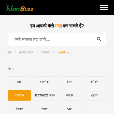
Skip
to
content
हम आपकी कैसे
मदद
कर सकते हैं?
होम
/
सहायता केंद्र
/
प्रमोशन
/
JeetBuzz द्वारा प्रदान किए गए वेलकम ऑफर का आनंद कैसे लें?
हिन्दी
विषय:
खाता
तकनीकी
टेबल
स्पोर्ट्स
प्रमोशन
JEETBUZZ टिप्स
लॉटरी
भुगतान
कैसीनो
स्लॉट
VIP