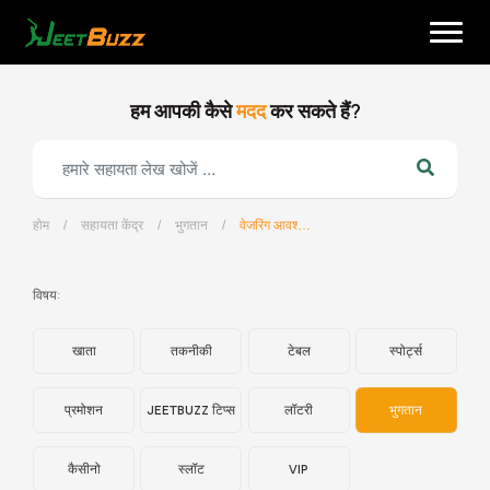
Skip
to
content
हम आपकी कैसे
मदद
कर सकते हैं?
होम
/
सहायता केंद्र
/
भुगतान
/
वेजरिंग आवश्यकता क्या है (प्रमोशन के साथ)?
हिन्दी
विषय:
खाता
तकनीकी
टेबल
स्पोर्ट्स
प्रमोशन
JEETBUZZ टिप्स
लॉटरी
भुगतान
कैसीनो
स्लॉट
VIP