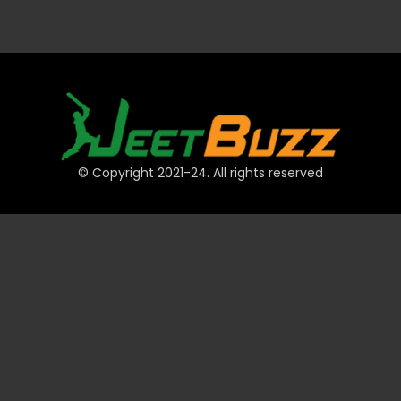
© Copyright 2021-24. All rights reserved
त्वरित लिंक
खाते
भुगतान
JeetBuzz टिप्स
खेल
कैसीनो
स्लॉट