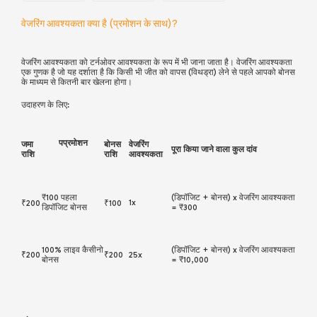
वेजरिंग आवश्यकता क्या है (प्रमोशन के साथ)?
वेजरिंग आवश्यकता को टर्नओवर आवश्यकता के रूप में भी जाना जाता है। वेजरिंग आवश्यकता
एक गुणक है जो यह दर्शाता है कि किसी भी जीत को वापस (विथड्रा) लेने से पहले आपको बोनस
के माध्यम से कितनी बार खेलना होगा।
उदाहरण के लिए:
पप्रमोशन
जमा
बोनस
वेजरिंग
पूरा किया जाने वाला कुल दांव
राशि
राशि
आवश्यकता
₹
100 पहला
(डिपॉजिट + बोनस) x वेजरिंग आवश्यकता
1x
₹
200
₹
100
डिपॉजिट बोनस
=
₹3
00
100% लाइव कैसीनो
(डिपॉजिट + बोनस) x वेजरिंग आवश्यकता
₹
200
₹
200
25x
बोनस
=
₹
10,000