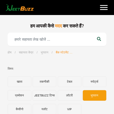
Skip
to
content
हम आपकी कैसे
मदद
कर सकते हैं?
होम
/
सहायता केंद्र
/
भुगतान
/
बैंक स्टेटमेंट क्या है?
हिन्दी
विषय:
खाता
तकनीकी
टेबल
स्पोर्ट्स
प्रमोशन
JEETBUZZ टिप्स
लॉटरी
भुगतान
कैसीनो
स्लॉट
VIP