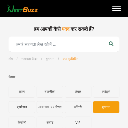
Skip
to
content
हम आपकी कैसे
मदद
कर सकते हैं?
होम
/
सहायता केंद्र
/
भुगतान
/
क्या प्रतिदिन जमा(डिपॉजिट)/निकासी(विथड्रावल) लेनदेन की संख्या पर कोई सीमा है?
हिन्दी
विषय:
खाता
तकनीकी
टेबल
स्पोर्ट्स
प्रमोशन
JEETBUZZ टिप्स
लॉटरी
भुगतान
कैसीनो
स्लॉट
VIP