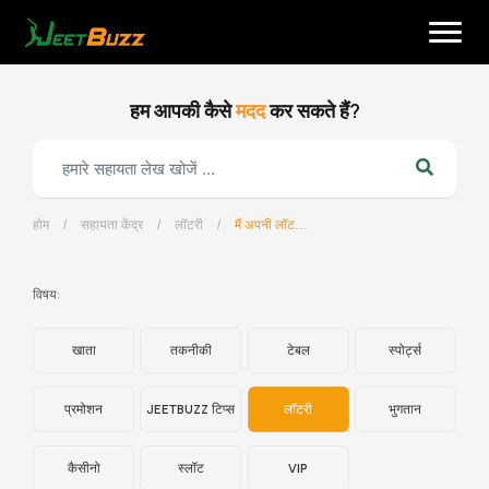
Skip
to
content
हम आपकी कैसे
मदद
कर सकते हैं?
होम
/
सहायता केंद्र
/
लॉटरी
/
मैं अपनी लॉटरी बेटिंग हिस्ट्री कैसे जांच सकता हूं?
हिन्दी
विषय:
खाता
तकनीकी
टेबल
स्पोर्ट्स
प्रमोशन
JEETBUZZ टिप्स
लॉटरी
भुगतान
कैसीनो
स्लॉट
VIP