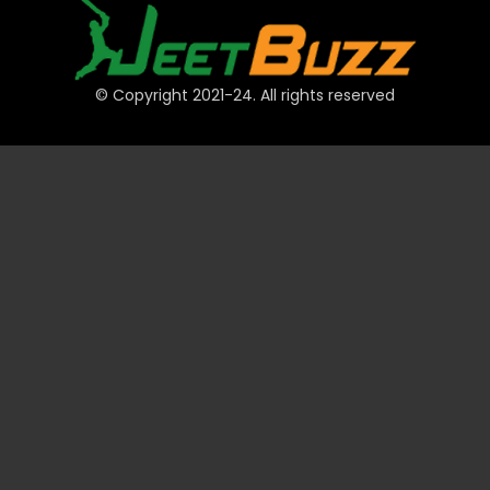
© Copyright 2021-24. All rights reserved
त्वरित लिंक
खाते
भुगतान
JeetBuzz टिप्स
खेल
कैसीनो
स्लॉट
टेबल
लॉटरी
प्रमोशन
तकनीकी
वीआईपी