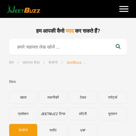
Skip
to
content
हम आपकी कैसे
मदद
कर सकते हैं?
होम
/
सहायता केंद्र
/
कैसीनो
/
JeetBuzz कैसीनो – ड्रैगन टाइगर क्या है?
हिन्दी
विषय:
खाता
तकनीकी
टेबल
स्पोर्ट्स
प्रमोशन
JEETBUZZ टिप्स
लॉटरी
भुगतान
कैसीनो
स्लॉट
VIP