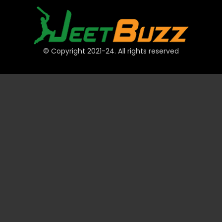
© Copyright 2021-24. All rights reserved
त्वरित लिंक
खाते
भुगतान
JeetBuzz टिप्स
खेल
कैसीनो
स्लॉट
टेबल
लॉटरी
प्रमोशन
तकनीकी