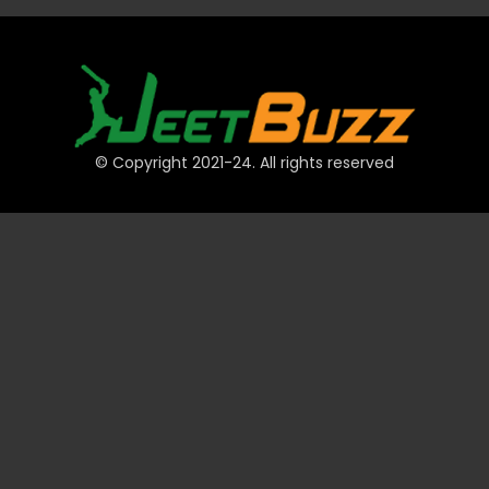
© Copyright 2021-24. All rights reserved
त्वरित लिंक
खाते
भुगतान
JeetBuzz टिप्स
खेल
कैसीनो
स्लॉट
टेबल
लॉटरी