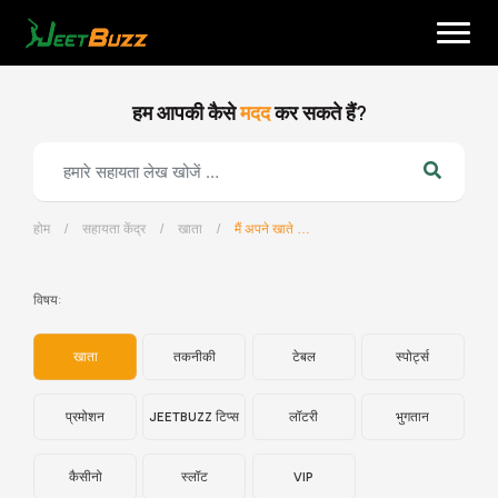
Skip
to
content
हम आपकी कैसे
मदद
कर सकते हैं?
होम
/
सहायता केंद्र
/
खाता
/
मैं अपने खाते में लॉगिन क्यों नहीं कर सकता?
हिन्दी
विषय:
खाता
तकनीकी
टेबल
स्पोर्ट्स
प्रमोशन
JEETBUZZ टिप्स
लॉटरी
भुगतान
कैसीनो
स्लॉट
VIP