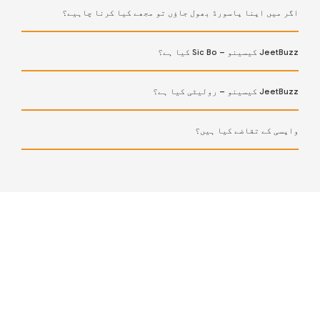
اگر میں اپنا پاسورڈ بھول جاؤں تو مجھے کیا کرنا چاہیے؟
JeetBuzz کیسینو – Sic Bo کیا ہے؟
JeetBuzz کیسینو – رولیٹی کیا ہے؟
واپسی کے تقاضے کیا ہیں؟