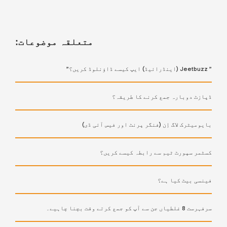
متعلقہ موضوعات:
” Jeetbuzz (اینڈرائیڈ) ایپ کیسے ڈاؤنلوڈ کریں؟”
ڈپازٹ دوبارہ جمع کرنے کا طریقہ؟
بایومیٹرک لاگ اِن (فنگر پرنٹ اور فیس آئی ڈی)
کسٹمر سپورٹ ٹیم سے رابطہ کیسے کریں؟
فینسی بیٹ کیا ہے؟
سرفہرست 8 غلطیاں جن سے آپ کو جمع کرتے وقت بچنا چاہیے۔