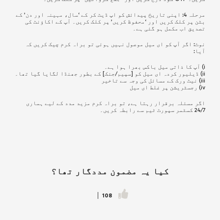
مرحلہ 4: اپنی تاریخ پیدائش کو اپ ڈیٹ کر کے ‘سال، مہینہ اور دن’ کے
بٹن پر کلک کریں اور ‘محفوظ کریں’ پر کلک کریں۔ آپ کے اکاؤنٹ کی
تصدیق اب مکمل ہو گئی ہے۔
نوٹ: اگر آپ کو ای میل موصول نہیں ہوئی تو براہ کرم چیک کریں کہ
آیا:
i) آپ کا ذاتی میل باکس بھرا ہوا ہے۔
ii) ڈیلیور کردہ ای میل کو [سپیم/جنک] کے بطور جھنڈا لگایا گیا تھا۔
iii) نیٹ ورک کے مسائل کی وجہ سے تاخیر
iv) رجسٹریشن پر غلط ای میل
اگر مسئلہ برقرار رہتا ہے، تو براہ کرم مزید مدد کے لیے ہماری
24/7 کسٹمر سپورٹ ٹیم سے رابطہ کریں۔
کیا یہ مضمون مددگار تھا؟
108