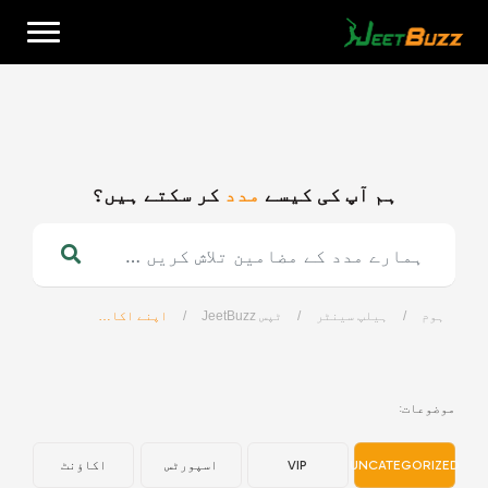
Ski
t
conten
ہم آپ کی کیسے
مدد
کر سکتے ہیں؟
اردو
ہوم
/
ہیلپ سینٹر
/
ٹپس JeetBuzz
/
اپنے اکاؤنٹ کی تصدیق کیسے کروں؟
موضوعات:
UNCATEGORIZED
VIP
اسپورٹس
اکاؤنٹ