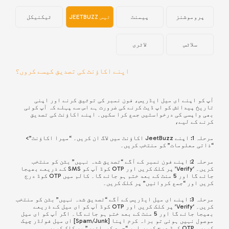
پروموشنز
پیمنٹ
ٹپس JEETBUZZ
ٹیکنیکل
سلاٹس
لاٹری
اپنے اکاؤنٹ کی تصدیق کیسے کروں؟
آپ کو اپنے ای میل ایڈریس، فون نمبر کی توثیق کرنے اور اپنی
تاریخ پیدائش کو اپ ڈیٹ کرنے کی ضرورت ہے اس سے پہلے کہ آپ کوئی
بھی واپسی کی درخواستیں جمع کرا سکیں۔ اپنے اکاؤنٹ کی تصدیق
کرنے کے لیے،
مرحلہ 1: اپنے JeetBuzz اکاؤنٹ میں لاگ ان کریں۔ “میرا اکاؤنٹ”>
“ذاتی معلومات” کو منتخب کریں۔
مرحلہ 2: اپنے فون نمبر کے آگے “تصدیق شدہ نہیں” بٹن کو منتخب
کریں۔ ‘Verify’ پر کلک کریں اور OTP کوڈ آپ کو SMS کے ذریعے بھیجا
جائے گا اور 5 منٹ کے بعد ختم ہو جائے گا۔ کالم میں OTP کوڈ درج
کریں اور “جمع کروائیں” پر کلک کریں۔
مرحلہ 3: اپنے ای میل ایڈریس کے آگے “تصدیق شدہ نہیں” بٹن کو منتخب
کریں۔ ‘Verify’ پر کلک کریں اور OTP کوڈ آپ کو ای میل کے ذریعے
بھیجا جائے گا اور 5 منٹ کے بعد ختم ہو جائے گا۔ اگر آپ کو ای میل
موصول نہیں ہوئی تو براہ کرم اپنا [Spam/Junk] ای میل فولڈر چیک
کریں۔ OTP کوڈ درج کریں اور “جمع کروائیں” پر کلک کریں۔