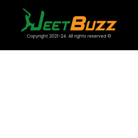
© Copyright 2021-24. All rights reserved
فوری لنکس
اکاؤنٹ
ادائیگیاں
JeetBuzz تجاویز
کھیل
کیسینو
سلاٹ
ٹیبل
لاٹری
پروموشن